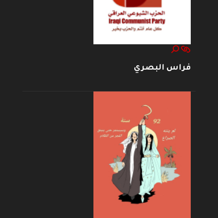
فراس البصري