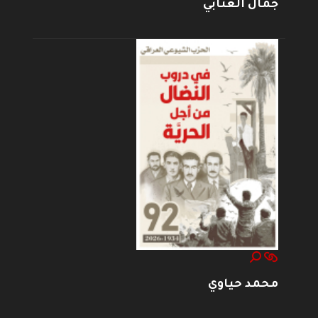
جمال العتابي
محمد حياوي