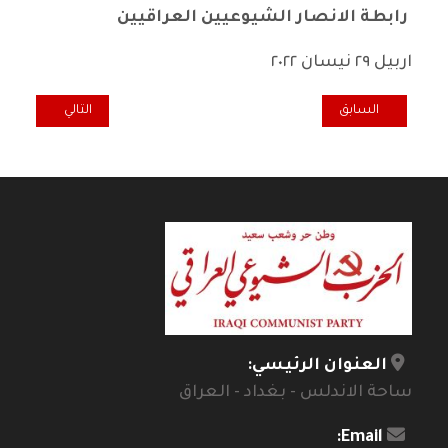
رابطة الانصار الشيوعيين العراقيين
اربيل ٢٩ نيسان ٢٠٢٢
المقال السابق: أربعينية الرفيق قاسم الحلفي (ملازم قصي)
المقال التالي: الج
السابق
التالي
العنوان الرئيسي:
ساحة الاندلس - بغداد - العراق
Email: