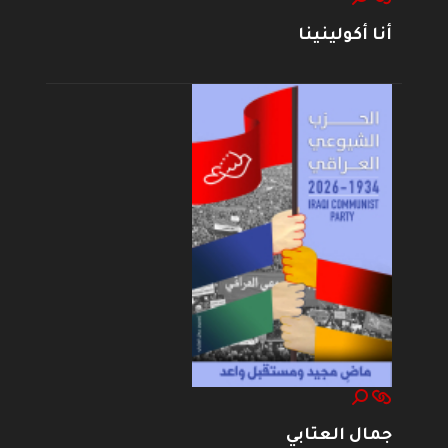
أنا أكولينينا
جمال العتابي