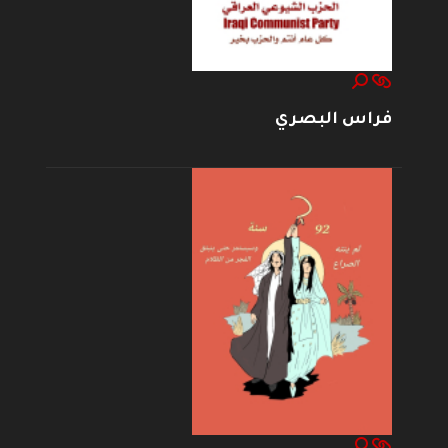
فراس البصري