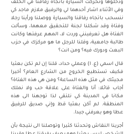
ودخلوها وتحركت السيارة باتجاه رفاقنا في الخلف
وفي الأثناء اشار أحدهما لي والرفيق ملازم ماجد كي
ننسحب باتجاه رفاقنا والسيارة ووصلنا ورأينا رجلا
وفتاة وقد شكلنا لجنة للتحقيق معهما، وسألت
الفتاة هل تعرفينني وردت لا، المهم عرفتها وكانت
طالبة جامعية، وقلنا للرجل ما هو مركزك في حزب
البعث ودورك فيه؟ ومن انت؟
قال اسمي (ع. ا) وعملي حداد، قلنا إن لم تكن بعثيا
فكيف تستطيع الخروج من الشارع العام؟ أخيرا
مجيئك في مثل هذه الساعة؟ ومن هي هذه الفتاة؟
أجاب قائلا: أنا والفتاة على علاقة حب ولا نملك
مكانا في المدينة كي نلتقي لذا توجهنا الى هذه
المنطقة. لم أكن بعثيا قط وإني صديق للرفيق
عطا وهو يعرفني جيدا.
أجرينا النقاش وتحدثنا كثيرا وتوصلنا الى نتيجة بأن