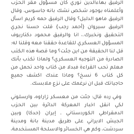
الرفيق بهاءالدين نوري كان مسؤول مقر الحزب
وأعلمناه بوجود شخص نشك بانه جاسوس، وقال
الرفيق ماهو الدليل؟ وقال الرفيق حمه كريم اسأل
الرفيق سيروان {أحمد رجب} قلت حسنا نجري
التحقيق ونخبرك.، انا والرفيق محمود دكتاريوف
المسؤول العسكري للقاعدة حققنا معه وقلنا له:
قل لنا الحقيقة من اين جئت؟ وما قصة هذه الكتب
الصادرة من التوجيه العسكري؟ ولماذا تكذب بأنك
معلم تحب القراءة فبدلا من كتاب واحد تحمل من
كل كتاب 6 نسخ؟ وماذا عندك اكشف جميع
حاجياتك قبل ان نرغمك على نزع ملابسك.
‌ وفي رده قال: جئت من معسكر ژاراوه‌، وارسلوني
لكي انقل اخبار المعركة الدائرة بين الحزب
الدمقراطي الكوردستاني ـ إيران (حدكا) وبين
الجيش الايراني على طريق مدينة بانة ومدينة
سردشت، وكم هي الخسائر والاسلحة المستخدمة،