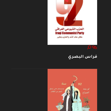
فراس البصري