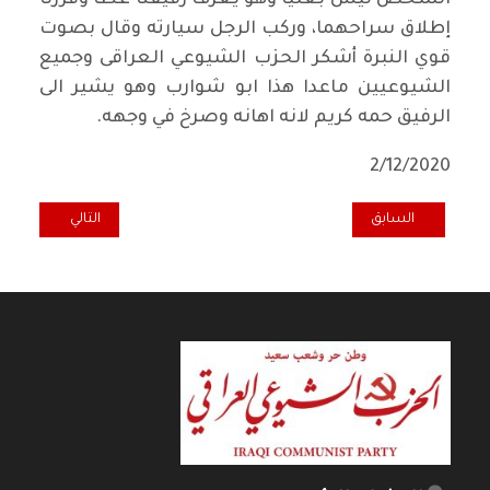
الشخص ليس بعثيا وهو يعرف رفيقنا عطا وقررنا
إطلاق سراحهما، وركب الرجل سيارته وقال بصوت
قوي النبرة أشكر الحزب الشيوعي العراقى وجميع
الشيوعيين ماعدا هذا ابو شوارب وهو يشير الى
الرفيق حمه كريم لانه اهانه وصرخ في وجهه.
2/12/2020
المقال السابق: عشر سنوات على رحيل ملازم فائز (سلام جليل ابراهيم)
المقال التالي: أفو
السابق
التالي