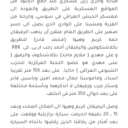
قيادة وأخرى زيل عسكري عند جمع الجنود من
المواقع العسكرية على الطريق والعودة الى
معسكر الجيش العراقي في سوسي، وخرجنا من
القرية ومشينا على الوادي الذي يصل الى جسر
صغير على الطريق العام فتقرر أن يذهب الرفيقان
حمه كريم وهيوا {محمد قادر} للطريق
بكلاشنكوفين والرفيقان أحمد رجب ار.بى. كى RBK
و علي مهدي { ملازم ماجد} بكلاشنكوف والرفیق {
علی مهدي هو عضو اللجنة المركزية للحزب
الشيوعي العراقي } حاليا. على بعد 150 متر تقريبا
اسناد، وماموستا جمال محمد امين وياسين قادر
وستار عرب ورفيقان لا اتذكرهما وبأسلحة مختلفة
على بعد حوالي 350 متر في الخلف.
وصل الرفيقان كريم وهيوا الى المكان المحدد وبعد
15 ــ 20 دقيقة انحرفت سيارة برازيلية ووقفت على
بعد أمتار من رفاقنا الذين ركضوا باتجاه السيارة