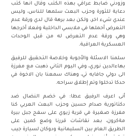
وزودني ضابط عراقي بهذه الكتب وقال انها كتب
دعاية للثورة وحزب البعث سلمها للناس، وليس
عندي شيء اخر، ولكن بعد برهة قال لدي ورقة عدم
التعرض أحملها في ملابسي الداخلية وفعلا أخرجها
وهي ورقة عدم التعرض له من قبل الوحدات
العسكرية العراقية.
سلمنا الاسئلة والأجوبة وخلاصة التحقيق للرفيق
بهاءالدين نوري، وفي اليوم الثاني ذهبت مع مفرزة
الى دولي جافايه تي، وهناك سمعنا بان الاخوة في
حدكا تدخلوا وتم إطلاق سراحه.
أنى اعرف الرفيق عطا: في خضم النضال ضد
دكتاتورية صدام حسين وحزب البعث العربي كنا
مفرزة صغيرة في قرية زيوي على سفح جبل بيرة
مةكرون، بعد نقاشات قررنا وضع كمين على
الطريق العام بين السليمانية ودوكان لسيارة جيب