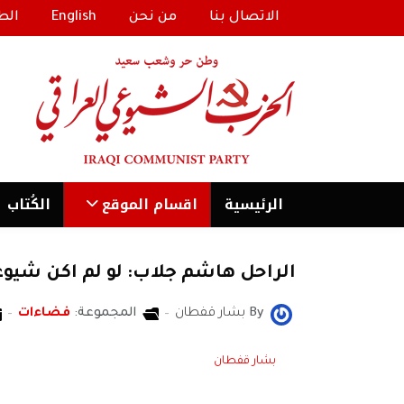
الاتصال بنا
من نحن
English
الط
الرئیسية
اقسام الموقع
الكُتاب
الراحل هاشم جلاب: لو لم اكن شيوعيا
By
بشار قفطان
المجموعة:
فضاءات
بشار قفطان