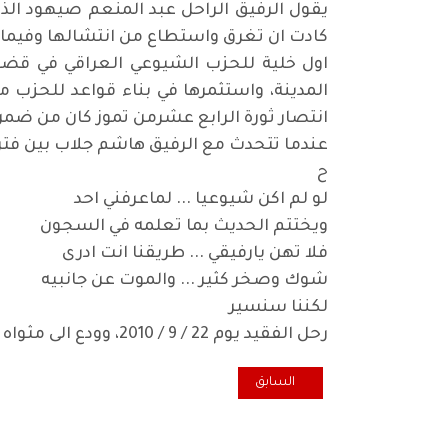
يقول الرفيق الراحل عبد المنعم صيهود الذ
كادت ان تغرق واستطاع من انتشالها وفيما بع
المدينة، واستثمرها في بناء قواعد للحزب 
انتصار ثورة الرابع عشرمن تموز كان من ضمن 
عندما تتحدث مع الرفيق هاشم جلاب بين فترة و
ح
لو لم اكن شيوعيا ... لماعرفني احد
ويختتم الحديث بما تعلمه في السجون
فلا تهن يارفيقي ... طريقنا انت ادرى
شوك وصخر كثير ... والموت عن جانبيه
لكننا سنسير
رحل الفقيد يوم 22 / 9 / 2010، وودع الى مثواه الأخير بتشييع مهيب.
المقال السابق: ناشطون ومنتفضون: صامدون في الساح
السابق