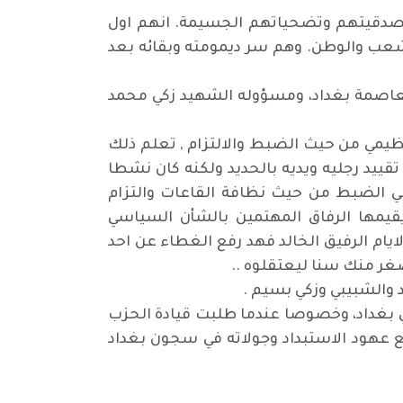
صدقيتهم وتضحياتهم الجسيمة. انهم اول
لشعب والوطن. وهم سر ديمومته وبقائه بعد
 طالب في مدينة العمارة عام 1942، ومن ثم انتقل الى العاصمة بغداد، ومسؤوله الشهيد زكي محمد
تنظيمي من حيث الضبط والالتزام , تعلم ذلك
 فهد بالرغم من تقييد رجليه ويديه بالحديد ولكنه كان نشطا
ي الضبط من حيث نظافة القاعات والتزام
 يقيمها الرفاق المهتمين بالشأن السياسي
يام الرفيق الخالد فهد رفع الغطاء عن احد
صغر منك سنا ليعتقلوه ..
والشبيبي وزكي بسيم .
جن الكوت عام 1948، خلال فترة العمل السري في بغداد، وخصوصا عندما طلبت قيادة الحزب
ع عهود الاستبداد وجولاته في سجون بغداد