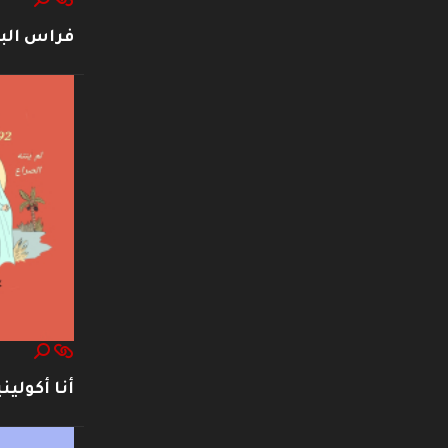
فراس ال
أنا أكوليني