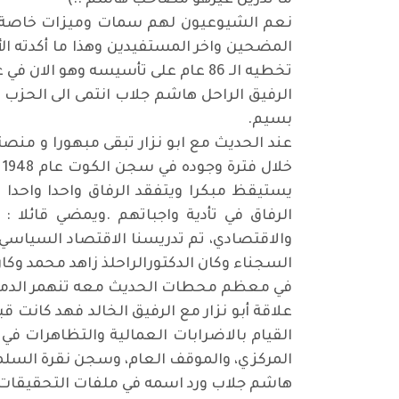
ما تدرين غيرهو مصاحب هاشم ..)
نعم الشيوعيون لهم سمات وميزات خاصة ف
المضحين واخر المستفيدين وهذا ما أكدته ا
تخطيه الـ 86 عام على تأسيسه وهو الان في عنفوان شبابه.
بسيم.
عند الحديث مع ابو نزار تبقى مبهورا و منصت
خ
يستيقظ مبكرا ويتفقد الرفاق واحدا واحد
الرفاق في تأدية واجباتهم .ويمضي قائلا :
والاقتصادي، تم تدريسنا الاقتصاد السياسي 
السجناء وكان الدكتورالراحلذ زاهد محمد وكان
في معظم محطات الحديث معه تنهمر الدموع 
القيام بالاضرابات العمالية والتظاهرات ف
المركزي، والموقف العام، وسجن نقرة السلمان
هاشم جلاب ورد اسمه في ملفات التحقيقات 