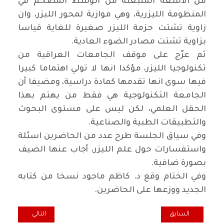
من الاشعة المنبعثة من الوسط المضخم في
المنظومة الليزرية، وهي موازية لمحور الليزر، وان
زاوية تشتت حزمة الليزر صغيرة للغاية قياسا
بزاوية تشتت مصادر الضوء العادية
.
ثم عرّج على موقف الجامعات العراقية من
تكنولوجيا الليزر، مؤكدا انها لا تولي اهتماما كبيرا
فيها سوى انها تقدمها كمادة دراسية، ومضيفا أن
الجامعة التكنولوجية هي فقط من يهتم بهذا
الحقل العلمي، لكن ليس على مستوى البحوث
والتطبيقات الطبية والصناعية
.
وفي سياق الجلسة طرح عدد من الحاضرين اسئلة
واستفسارات حول علم الليزر، أجاب عنها الضيف
بصورة ضافية
.
وفي الختام وقع د. كاظم ماجود نسخا من كتابه
الجديد ووزعها على الحاضرين
.
المقال السابق: مواساة المكتب السياسي الى عائلة الفقيد الدكتور قيس 
المقال التالي: ن
السابق
التالي