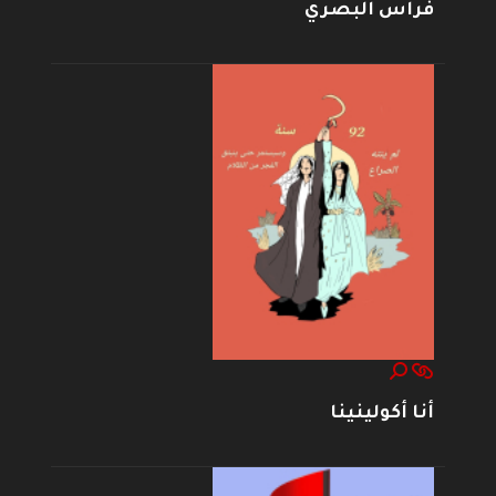
فراس البصري
أنا أكولينينا