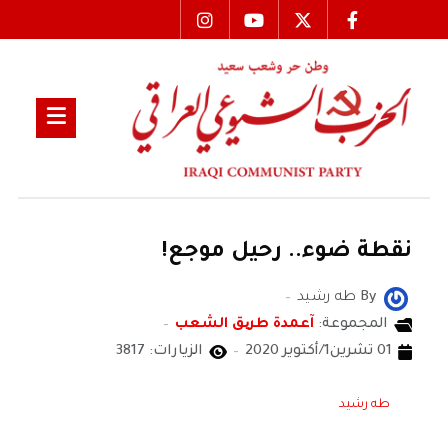
نقطة ضوء.. رحيل موجع!
By
طه رشيد
المجموعة:
آعمدة طریق الشعب
01 تشرين1/أكتوير 2020
الزيارات: 3817
طه رشيد