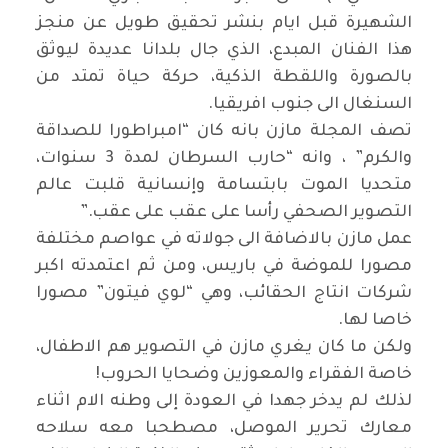
الشهيرة قبل ايام بنشر تحقيق طويل عن منجز
هذا الفنان المبدع، الذي جال بلدانا عديدة ليوثق
بالصورة واللقطة الذكية، حركة حياة تمتد من
السنغال الى جنوب افريقيا
.
تصف المجلة مازن بانه كان “امبراطورا للصداقة
والكرم” ، وانه “حارب السرطان لمدة 3 سنوات،
متحديا الموت بابتسامة وإنسانية قلبت عالم
التصوير الصحفي رأسا على عقب على عقب
”.
عمل مازن بالاضافة الى جولاته في عواصم مختلفة
مصورا للموضة في باريس، ومن ثم اعتمدته اكبر
شركات انتاج الحقائب، وهي “لوي فيتون” مصورا
خاصا لها
.
ولكن ما كان يغري مازن في التصوير هم الاطفال،
خاصة الفقراء والمعوزين وضحايا الحروب
!
لذلك لم يدخر جهدا في العودة إلى وطنه الام اثناء
معارك تحرير الموصل، مصطحبا معه سلاحه