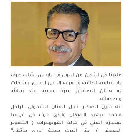
غادرنا في الثامن من ايلول في باريس، شاب عرف
بابتسامته الدائمة وبصوته الدافئ الرقيق. وشكلت
له هاتان الصفتان ميزة محببة عند زملائه
واصدقائه
.
انه مازن الصكار، نجل الفنان الشمولي الراحل
محمد سعيد الصكار، والذي عرف في فرنسا
بمنجزه الفني في عالم الفوتوغراف ( التصوير
الصحفي )، حتى انبرت مجلة “باري ماتش”