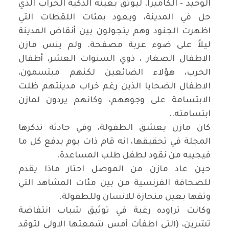
الوحيد - الكاميرا، ليوثق بعينه الذكية الخراب الذي
حل في المدينة، ويعود بمئات اللقطات التي
اظهرت الجنود وهم يتجولون بين أنقاض المدينة
ليلاً على ضوء عربة مصفحة. ولم ينس مازن
الاطفال الصغار ، ذوي السنوات العشر، أطفال
الحرب، هؤلاء الضائعين لكنهم مبتسمون،
الاطفال الضحايا الذين رغم خراب مدينتهم ظلت
الابتسامة على وجوههم، وكانهم يردون لمازن
ابتسامته
..
كان مازن يعشق الطفولة، وفي حادثة تذكرها
المجلة في تحقيقها، انه قام ذات يوم بدفع كل ما
فيجيبه من نقود لطفل طلب المساعدة
.
حين عاد مازن من الموصل احتار ماذا يقدم
للصحافة الفرنسية من بين مئات المشاهد التي
وثقها بعين منحازة للانسان وللطفولة
.
وكانت تراوده رغبة في توثيق شباب انتفاضة
تشرين، (التي اطفأت أمس شمعتها الاولى لتوقد