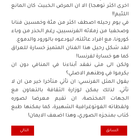
اخرى اكثر توهجا) الا ان المرض الخبيث كان المانع
اللئيم
!!
في يوم رحيله اصطف اكثر من مئة وخمسين فنانا
وصحفيا من زملائه الفرنسيين، رغم الحذر من وباء
كورونا، مع افراد عائلته، ليودعوه بالورود والدموع
.
لقد شكل رحيل هذا الفنان المتميز خسارة للعراق
كما هو خسارة لفرنسا
!
ولكن الى متى نفقد أبناءنا في المنافي دون ان
يكرموا في وطنهم الاصلي؟
يقول المثل الفرنسي: ان تأتي متأخرا خير من ان لا
تأتي. لذلك يمكن لوزارة الثقافة بالتعاون مع
الجهات المختصة، ان تقيم معرضا لصوره
ولقطاته الفوتوغرافية الشهيرة، كما يمكنها طبع
كتاب بمنجزه الصوري، وهذا اضعف الايمان
!
المقال السابق: كل خميس.. مفاجأة اندلاع الانتفاضة وصعوبة التنبؤ بمآل
المقال التالي: اض
السابق
التالي