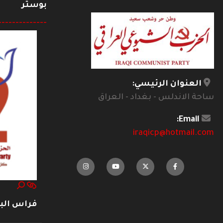
بوستر
--------------
العنوان الرئيسي:
ساحة الاندلس - بغداد - العراق
Email:
iraqicp@hotmail.com
فراس ال