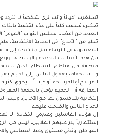
تستغرب أحياناً وأنت ترى شخصاً لا تتردد وم
تفكيره مُنصب كلياً على هذه القضية بالذات و
العديد من أعضاء مجلس النواب "الموقر" ال
تخلو من
"
الأبداع"! في الدعاية الانتخابية، 
المعسولة في الارتقاء بمن ينتخبهم إلى مصا
من هذه الأساليب الجديدة والرخيصة، توزيع 
منطقة من مناطق البسطاء الذين يستغفلون
والاستخفاف بعقول الناس، إلى القيام بغزو
المرشح أو المرشحة، أو كيساً لا يحوي أكثر م
المفارقة أن الجميع يؤمن بالحكمة المعروف
إنتخابية يتنافسون بها مع الآخرين، وليس لد
لخداع الناس والضحك عليهم
.
إن هؤلاء الفاشلين وعديمي الكفاءة، لا ت
إستثمارياً يدر عليهم الملايين، ليس من ال
المواطن، وتدني مستوى وعيه السياسي والا