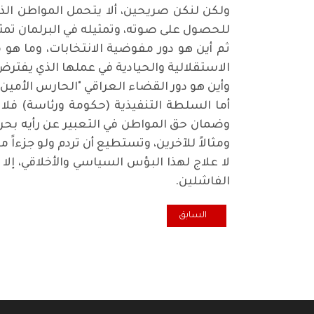
ولكن لنكن صريحين، ألا يتحمل المواطن الذي
للحصول على صوته، وتمثيله في البرلمان تمثي
ثم أين هو دور مفوضية الانتخابات، وما هو 
الاستقلالية والحيادية في عملها الذي يفترض
وأين هو دور القضاء العراقي "الحارس الأمي
أما السلطة التنفيذية (حكومة ورئاسة) فلا ت
وضمان حق المواطن في التعبير عن رأيه بحري
ومثالاً للآخرين، وتستطيع أن تردم ولو جزءاً 
لا علاج لهذا البؤس السياسي والأخلاقي، إل
الفاشلين
.
المقال السابق: وقفة اقتصادية.. وجهة نظر في اتفاقية الاس
السابق