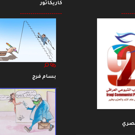
كاريكاتور
--------------------
------
بسام فرج
بصري