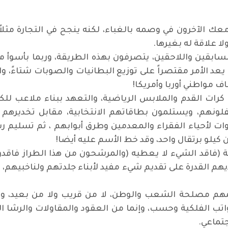
عك الآخرون في وصمه بالغباء، لكنه ينجح في التجارة مثلاً،
لا علاقة له بغيرها
.
سابقين واللاحقين، يتصرفون بهذه الطريقة، وربما بأسوأ م
فلم يعد الأمر مقتصراً على توزيع البطانيات والصوبات شتاءً،
ف مواطني أوربا وأمريكا
!
كرات القدم والملابس الرياضية، والتعهد ببناء ملاعب للك
هم، ويستلمون بطاقاتهم الانتخابية، مقابل تخديرهم ب
ات لأحياء الفقراء والمعدمين وطرق أبوابهم ، ثم تسليم 
ن كيلو برتقال واحد، وقد خط الأسم عليه أيضا
!
ة (فاقد الشيء لا يعطيه
)
والمرشحون من هذا الطراز فاقد
يهم القدرة على تقديم شيء مفيد لأبناء جلدتهم ولناخبيهم، و
همهم مصلحة الشعب والوطن، لا من قريب ولا من بعيد، ويع
رواتب الفلكية وحسب، وإنما من العقود والمقاولات والرشا
جتماعي
.