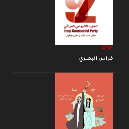
فراس البصري