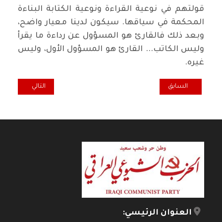
قولتهم في نوعية القراءة ونوعية الكتابة البناءة
المحكمة في سياقها. سيكون لدينا معيار واضح،
وبعد ذلك فالقارئ هو المسؤول عن رداءة ما يقرأ
وليس الكاتب... القارئ هو المسؤول الأول، وليس
غيره
.
المقال السابق: الكلام المباح.. وماذا بعد ذلك؟ / يوسف أبو الفوز
المقال التالي: وق
السابق
التالي
العنوان الرئيسي: