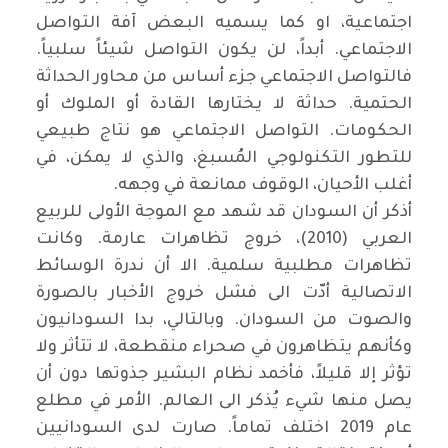
اجتماعية، او كما يسميه البعض آفة التواصل
الاجتماعي. أبداً، لن يكون التواصل شيئاً سلبياً.
فالتواصل الاجتماعي جزء أساس من محاور الحداثة
الحتمية. حداثة لا يختارها القادة أو الملوك أو
الحكومات. التواصل الاجتماعي هو نتاج طبيعي
للتطور التكنولوجي المُسبغ، والذي لا يمكن، في
أغلب الأحيان، الوقوف ممانعة في وجهه
.
أذكر أن السودان قد شهد مع الموجة الأولى للربيع
العربي (2010)، خروج تظاهرات عارمة. وكانت
تظاهرات مطلبية سلمية. الا أن ندرة الوسائط
الاتصالية أدّت الى فشل خروج الأخبار بالصورة
والصوت من السودان. وبالتالي، بدا السودانيون
وكأنهم يتظاهرون في صحراء منقطعة، لا تتأثر ولا
تؤثر إلا قليلاً، فأخمد نظام البشير جذوتها دون أن
يصل منها شيء يُذكر الى العالم. الأمر في مطلع
عام 2019 اختلف تماماً. صارت لدى السودانيين