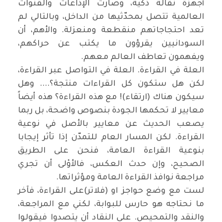
أجهزة نقالة ذكية، وصارت الإذاعات والقنوات
العالمية تتصل بمحدّثيها من الداخل، وبالتالي لم
تعد احتجاجاتهم منقطعة ومنعزلة. والأهم، أن
السودانيين يقرؤون ما يكتب عن حراكهم،
ويفهمون تعاطف العالم معهم
.
العلة في القراءة. العلة في التواصل عبر القراءة،
لكن هل ستكون كل القراءات منتجة؟.... وهل
سيكون هناك (ارتقاء)! مع هذه القراءة؟ هذه أيضاً
معايير لا تحكمها الجودة بنصوص واضحة، بل ربما
يصعب الحديث عن معايير بالأصل في نوعية
القراءة. لكن المسار العام للتمدّن إذا تأثر إيجابا
بنوعية القراءة العامة، فنحن على الطريق
الصحيح، وإن حدث العكس، فالأوْلى أن تجري
مراجعة نوافذ القراءة العامة ومؤثراتها
.
لست مع وضع حواجز او (فلاتر)على القراءة، فآخر
ما نحتاجه هو حارس للبوابة، لكني مع المراجعة،
والنقد والتمحيص. على النقاد أن يتصدوا فيقولوا