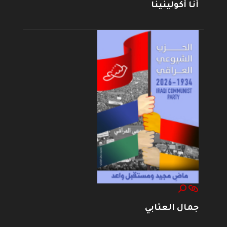
أنا أكولينينا
جمال العتابي