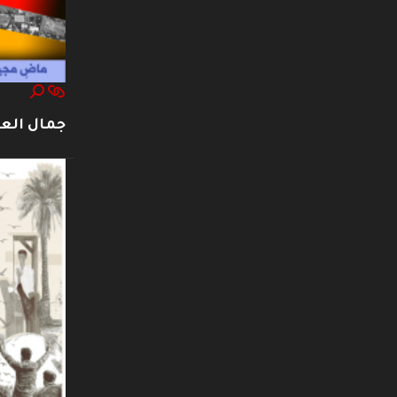
جمال العت