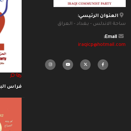
العنوان الرئيسي:
ساحة الاندلس - بغداد - العراق
Email:
iraqicp@hotmail.com
فراس ال