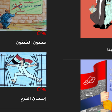
حسون الشنون
نا
إحسان الفرج