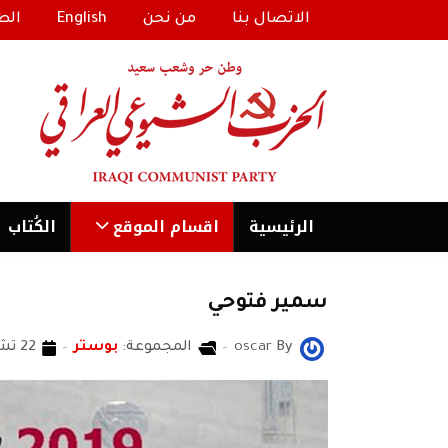
الاتصال بنا
من نحن
English
الط
الرئیسية
اقسام الموقع
الكُتاب
سمير فتوحي
By
oscar
المجموعة:
بوستر
22 تشرين1/أكتوير 2020