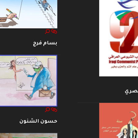
بسام فرج
بصري
حسون الشنون