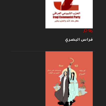
فراس البصري