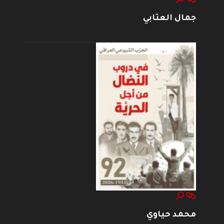
جمال العتابي
محمد حياوي