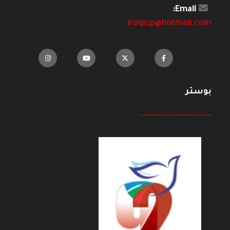
Email:
iraqicp@hotmail.com
بوستر
--------------------