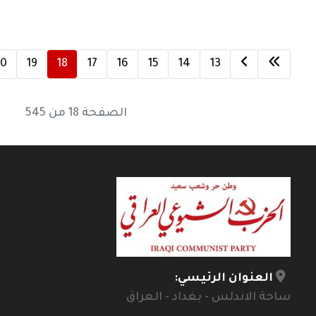
0
19
18
17
16
15
14
13
الصفحة 18 من 545
العنوان الرئيسي:
ساحة الاندلس - بغداد - العراق