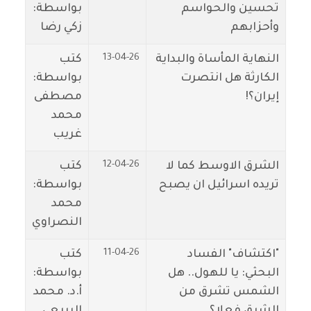
تحسين والحواسم
بواسطة:
وأحزابهم
زكي رضا
13-04-26
النهاية المأساة والبداية
كتب
الكارثة هل انتصرت
بواسطة:
إيران؟!
مصطفى
محمد
غريب
12-04-26
الشرق الاوسط كما لا
كتب
تريده اسرائيل ان يصبح
بواسطة:
محمد
النصراوي
11-04-26
"اكتشاف" الفساد
كتب
البحثي: يا للهول.. هل
بواسطة:
الشمس تشرق من
أ.د. محمد
الشرق فعلا؟
الربيعي