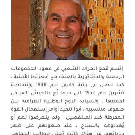
إتسم قمع الحراك الشعبي في عهود الحكمومات
الرجعية والدكتاتورية بالعنف مع أجهزتها الأمنية ،
كما حصل في وثبة كانون عام 1948 وإنتفاضة
تشرين عام 1952 التي فيها زُج بالجيش العراقي
لقمعها . ولسيادة الروح الوطنية العراقية بين
صفوف منتسبيه ، أبوا تنفيذ أوامر إستعمال القوة
المفرطة ضد المنتفضين ، ولم يتعرضوا لهم أو
يُهددوهم بالسلاح ، عند صعودهم على ظهر
دباباتهم، من هناك كانت تعلن مطالب الجماهير