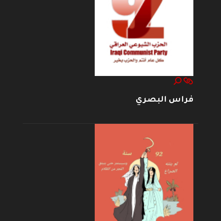
فراس البصري