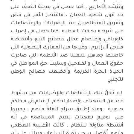
وتنشد الأهازيج ، كما حصل في مدينة النجف على
حد قول شهود العيان ، فاقتصر الأمر في فض
وتفريق المتظاهرين عند الإضرابات والإعتصامات
على شرطة بهجت العطية كما حصل في إضراب
كاورباغي وإعتصام عمال مصانع التبغ وأنتفاضة
فلاحي آل إزيرج ، وغيرها من المعارك البطولية التي
خاضتها جماهير شعبنا ضد الأنظمة التي صادرت
حقوق العمال والفلاحين وسلبت حق المواطن في
الحياة الحرة الكريمة وأخضعت مصالح الوطن
للأجنبي
لم تخلُ تلك الإنتفاضات والإضرابات من سقوط
عدد من الشهداء ، وإصدار احكام الإعدام في محاكم
صورية ، وعند إطلاق سراح القلة منهم ، يجبروا
على توقيع تعهدات بعدم المساهمة في أية
أنشطة مناوئة للنظام . كانت الأغلبية العظمى
منهم تُفضل سجن نقرة السلمان وديالى على أن