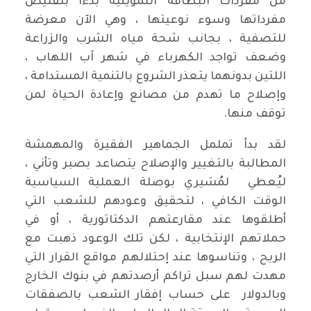
من مفردات البطاقة التموينية بدءا بتقليص
مفرداتها وسوء نوعيتها ، وهي الآن معرضة
للتصفية ، بجانب شحة مياه الشرب والزراعة
وضعف تواجد الكهرباء في شهر آب اللهاب ،
اللتين بدونهما يتعذر الشروع بالتنمية المستدامة ،
وإصلاح ما تهدم من مصانع وإعادة الحياة لمن
توقف منها.
لقد بدأ تململ الجماهير الفقيرة والمهمشة
المطالبة بالتغيير والإصلاح يتصاعد بصبر وتأني ،
ليُعطي لمُسَيري بوصلة العملية السياسية
الوقت الكافي ، لتحقيق وعودهم للشعب التي
أطلقوها عند مقارعتهم الدكتاتورية ، أو في
حملاتهم الإنتخابية ، لكن تلك الوعود ذهبت مع
الريح ، وتناسوها عند إحتلالهم مواقع القرار التي
مهدت لهم سبل تراكم أرصدتهم في بنوك الخارج
وبالدولار على حساب إفقار الشعب بالصفقات