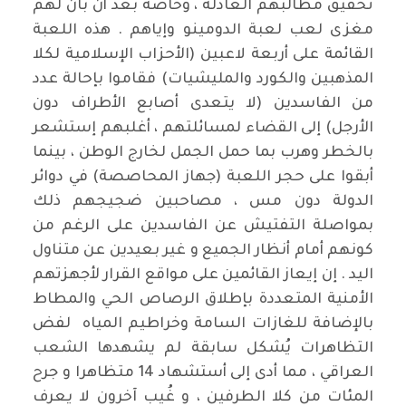
تحقيق مطالبهم العادلة ، وخاصة بعد أن بان لهم
مغزى لعب لعبة الدومينو وإياهم . هذه اللعبة
القائمة على أربعة لاعبين (الأحزاب الإسلامية لكلا
المذهبين والكورد والمليشيات) فقاموا بإحالة عدد
من الفاسدين (لا يتعدى أصابع الأطراف دون
الأرجل) إلى القضاء لمسائلتهم ، أغلبهم إستشعر
بالخطر وهرب بما حمل الجمل لخارج الوطن ، بينما
أبقوا على حجر اللعبة (جهاز المحاصصة) في دوائر
الدولة دون مس ، مصاحبين ضجيجهم ذلك
بمواصلة التفتيش عن الفاسدين على الرغم من
كونهم أمام أنظار الجميع و غير بعيدين عن متناول
اليد . إن إيعاز القائمين على مواقع القرار لأجهزتهم
الأمنية المتعددة بإطلاق الرصاص الحي والمطاط
بالإضافة للغازات السامة وخراطيم المياه لفض
التظاهرات يُشكل سابقة لم يشهدها الشعب
العراقي ، مما أدى إلى أستشهاد 14 متظاهرا و جرح
المئات من كلا الطرفين ، و غُيب آخرون لا يعرف