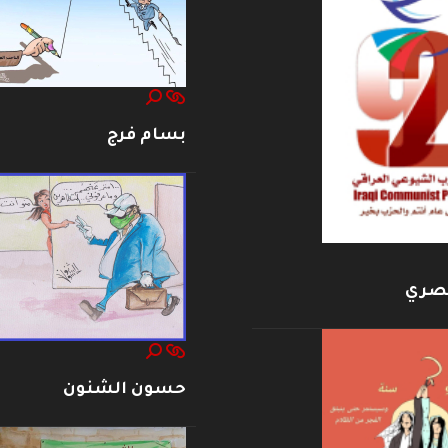
بسام فرج
بصري
حسون الشنون