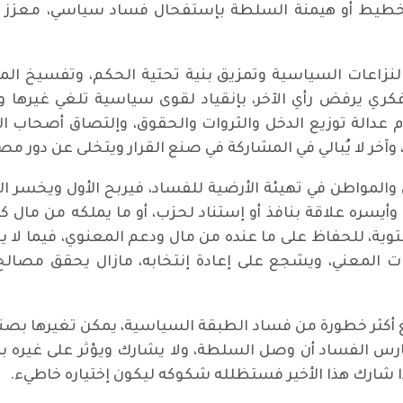
لتخطيط أو هيمنة السلطة بإستفحال فساد سياسي، معزز با
 بالنزاعات السياسية وتمزيق بنية تحتية الحكم، وتفسيخ الم
ف فكري يرفض رأي الآخر، بإنقياد لقوى سياسية تلغي غيره
 عدالة توزيع الدخل والثروات والحقوق، وإلتصاق أصحاب ا
ر لا يُبالي في المشاركة في صنع القرار ويتخلى عن دور م
المواطن في تهيئة الأرضية للفساد، فيربح الأول ويخسر ال
يسره علاقة بنافذ أو إستناد لحزب، أو ما يملكه من مال كف
ية، للحفاظ على ما عنده من مال ودعم المعنوي، فيما لا يتر
ت المعني، ويشجع على إعادة إنتخابه، مازال يحقق مصالح
ع أكثر خطورة من فساد الطبقة السياسية، يمكن تغيرها بصندو
ارس الفساد أن وصل السلطة، ولا يشارك ويؤثر على غيره بمن
شارك هذا الأخير فستظلله شكوكه ليكون إختياره خاطيء.