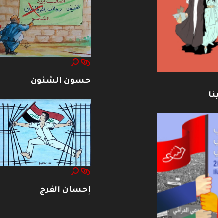
حسون الشنون
نا
إحسان الفرج