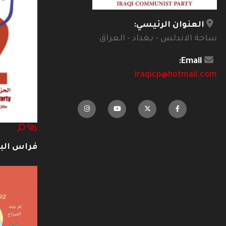
العنوان الرئيسي:
ساحة الاندلس - بغداد - العراق
Email:
iraqicp@hotmail.com
فراس ال