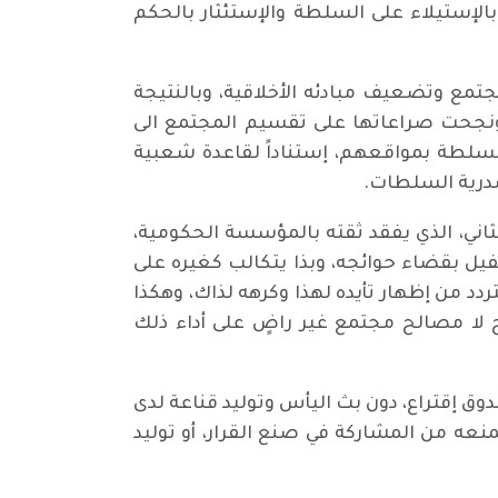
لإستيلاء على السلطة والإستئثار بالحكم
جتمع وتضعيف مبادئه الأخلاقية، وبالنتيجة
ا ونجحت صراعاتها على تقسيم المجتمع الى
لسلطة بمواقعهم، إستناداً لقاعدة شعبية
صدرية السلطات.
ثاني، الذي يفقد ثقته بالمؤسسة الحكومية،
يل بقضاء حوائجه، وبذا يتكالب كغيره على
دد من إظهار تأيده لهذا وكرهه لذاك، وهكذا
 لا مصالح مجتمع غير راضٍ على أداء ذلك
ق إقتراع، دون بث اليأس وتوليد قناعة لدى
عه من المشاركة في صنع القرار، أو توليد