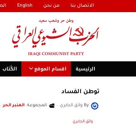
الاتصال بنا
من نحن
English
الط
الرئیسية
اقسام الموقع
الكُتاب
توطن الفساد
By
واثق الجابري
المجموعة:
المنبر الحر
واثق الجابري