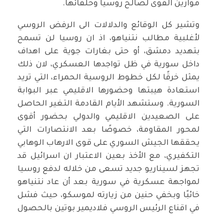
موازين القوى لصالح روسيا وحلفائها.
وتشير كل الوقائع والدلالات الى الرفض الروسي
لأغلبية مطالب نتنياهو، اذ ان روسيا لن تسمح
بتهديد دمشق، أو حتى بغارات جوية على اهداف
داخل سورية في ظل تواجدها العسكري، لان ذلك
يمثل خرقًا لكل خطوط الروسية الحمراء، التي تريد
استعادة هيبتها وحضورها الاقليمي عبر البوابة
السورية. وستشهد الأيام القادمة التغير الحاصل
على الصعيدين الاقليمي والدولي بحضور أقوى
لمحور المقاومة، خصوصًا بعد الانتصارات التي
يحققها الجيش السوري على قوى الارهاب الوهابي
التكفيري، مع الأخذ بعين الاعتبار ان اسرائيل قد
تجهز لسيناريو جديد تسعى من خلاله لدفع روسيا
لمواجهة عسكرية في سورية بعد أن عاد نتنياهو
خائبًا وبخفي حنين من زيارته لموسكو، حيث فشل
في اقناع الرئيس الروسي فلاديمير بوتين بالحصول