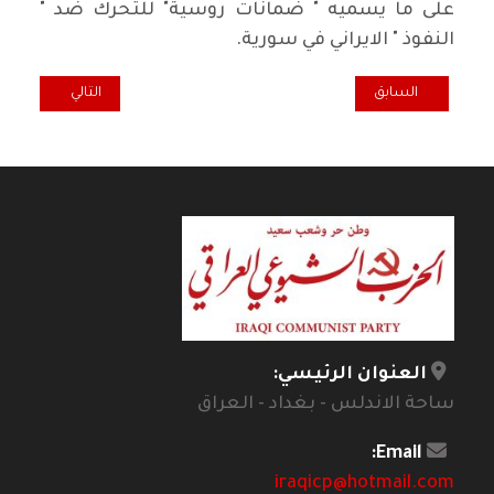
على ما يسميه " ضمانات روسية" للتحرك ضد "
النفوذ " الايراني في سورية.
المقال السابق: كاظم عبود وعائلته قاوموا الدكتاتورية حتى الرمق الاخير
المقال التالي: في
السابق
التالي
العنوان الرئيسي:
ساحة الاندلس - بغداد - العراق
Email:
iraqicp@hotmail.com