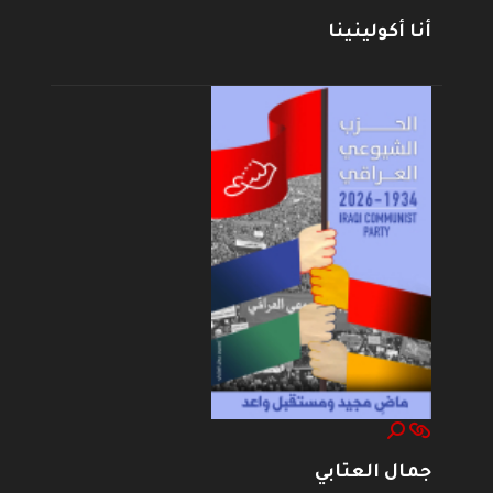
أنا أكولينينا
جمال العتابي