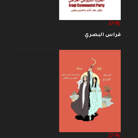
فراس البصري