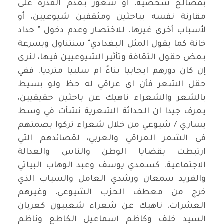
بمصالح شخصية، أو شعور بعدم القدرة على
مقارنة نفسه بباحثين ومثقفين شيوعيين، أو
لأسباب أخرى غيرها. للاختصار وعدم دخول " حداد
خانة كما يقول المثل البغدادي" سنتناول وبسرعة
بعض حقول الثقافة وتأثير الشيوعيين فيها، لنرى
إن كان دورهم ايجابيا بناءً ام سلبيا مترديا. ففي
حقل الشعر فأن اي عراقي له حظ ولو بسيط
بالشعر والشعراء ناهيك عن باحثين حقيقيين،
يعرف جيدا ان الحداثة الشعرية نشأت في وسط
يساري / شيوعي من خلال شعراء تركوا بصمتهم
في الشعر العراقي والعربي، لقصائدهم التي
ارتبطت بقضايا الوطن والناس والعدالة
الاجتماعية. كسعدي يوسف وعبد الوهاب البياتي
والفريد سمعان ورشدي العامل والسياب الذي
خرج من معطف الحزب الشيوعي، وغيرهم
العشرات، ناهيك عن شعراء شعبيون كعريان
السيد خلف وكاظم اسماعيل الكاطع وناظم