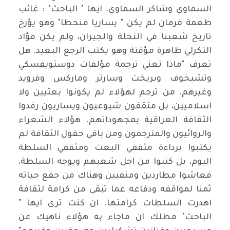
السماوي وشاكر السماوي. ايها " الباحث" : غائب
طعمة فرمان لم يكن " يساريا منحطا" وهو يؤرخ
تاريخ شعبنا في النخلة والجيران، ولم يكن فؤاد
التكرلي ظاهرة مؤقتة وهو يكتب الرجع البعيد. هل
تعرف "ماذا تعني ترجمة مؤلفات دوستويفسكي
وتشيخوف وبريخت وسارتر وماركس وفرويد
وغيرهم. من ترجم لهؤلاء لم يكونوا بعثيين ولا
اسلاميين، بل مثقفون شيوعيون ويساريون رفدوا
الثقافة العراقية بمجهوداتهم. هؤلاء الشعراء
والروائيون والمترجمون ومن باقي حقول الثقافة لم
يكتبوا برداءة مثقفي البعث ومثقفي السلطة
اليوم، بل كتبوا من اجل شعبهم وبوجه السلطة،
فعاشوا مطاردين ومنفيين وهناك من جفع حياته
ثمنا لمواقفه ودفاعه عما تبقى من كرامة لثقافة
اهدرت السلطات كرامتها. ان كنت ترى ايها "
الباحث" مطلك ان ماجاء به هؤلاء ناهيك عن