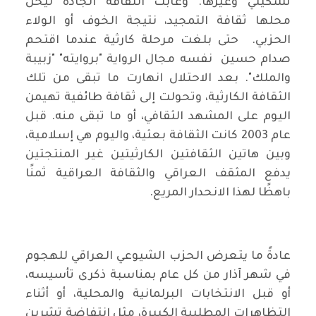
تشكيلي وغيرها. وغابت الثقافة الجادة ليحل
محلها ثقافة التمجيد، نتيجة الخوف أو الولاء
الحزبي. حتى بلغت مرحلة كارثية عندما اقتحم
صدام حسين نفسه مجال الرواية "بروايته" "زبيبة
والملك". بعد الاحتلال انهارت ما تبقى من تلك
الثقافة الكارثية، وتحولت إلى ثقافة طائفية تهيمن
اليوم على المشهد الثقافي، أو ما تبقى منه. قبل
عام 2003 كانت الثقافة بعثية، واليوم هي إسلامية،
وبين هاتين الثقافتين الكارثيتين غير المنتجتين
يدفع المثقف العراقي والثقافة العراقية ثمنًا
باهظًا لهذا الانحدار المريع.
عادةً ما يتعرض الحزب الشيوعي العراقي للهجوم
في شهر آذار من كل عام بمناسبة ذكرى تأسيسه،
أو قبل الانتخابات البرلمانية والمحلية، أو أثناء
التظاهرات المطلبية الكبيرة، مثل انتفاضة تشرين