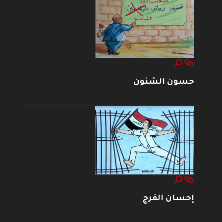
حسون الشنون
إحسان الفرج