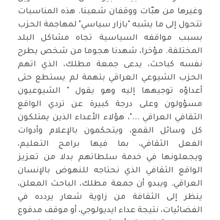
وغيرها من هبّات ووقفان شعبنا. هذه المناسبات
تتحول إلى ما يشبه "بازار سياسي" لمهاجمة الحزب
بسبب مواقفه السياسية تجاه مشاكل البلد
المختلفة. مؤخرا، شهدنا هجوما من شخص يطرح
نفسه كباحث، يدعى جمعة مطلك، الذي اتهم
الحزب الشيوعي العراقي بتهمة لم يستطع حتى
أعداؤه توجيهها إليه وهو يقول " الشيوعيون
مسؤولون وعلى درجة كبيرة عن تردي الواقع
الثقافي العراقي ..."، هؤلاء الأعداء الذين يمتلكون
كل وسائل القمع، ويتحكمون بالإعلام وأدوات
الفعل الثقافي، بما فيها برامج التعليم،
ويجعلونها في خدمة سلطاتهم بدلا من تعزيز
الواقع الثقافي الذي نحتاجه للنهوض بالإنسان
العراقي. ويبدو أن جمعة مطلك، الباحث المعلن،
ينظر إلى الثقافة من زاوية شعار يردده في
الفضائيات، نتيجة عداء ايديولوجي، أو موقف مدفوع