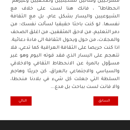
مسرحيين وفنانين تشكيليين وصحفيين وغيرهم"
انحطاطا" ، فانك هنا لست على خلاف مع
الشيوعيين واليسار بشكل عام، بل مع الثقافة
نفسها. لو كنت باحثا حقيقيا لسألت نفسك: من
دمر التعليم، من لاحق المثقفين، من اغلق الصحف
والمجلات، من حول ويحول الثقافة الى مادة دعائية.
اذا كنت حريصا على الثقافة العراقية كما تدعي، فلا
تتهجم على اليسار الذي فقد قوته اليوم وهو غير
مسؤول بالمرة عن الانحطاط الثقافي والاخلاقي
والسياسي والاجتماعي بالعراق، كن جريئا وهاجم
السلطة التي جعلت كل شيء في بلادنا منحطا،
والا فانت لست بباحث بل مدع...
المقال السابق: 8 شُبَاط 1963: الانْقلاب اَلذِي مَا زال يُحدِّد مصير العرَاق اليوْم
المقال التالي: ‏
السابق
التالي