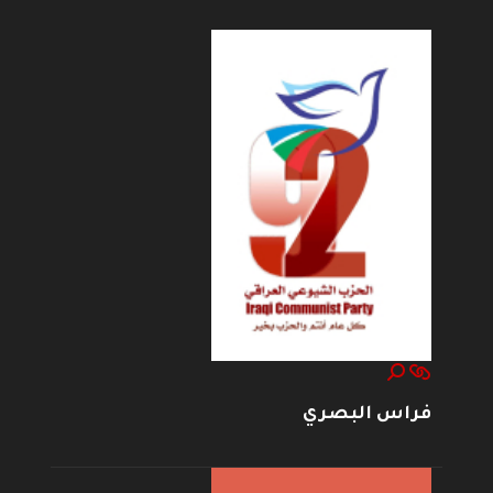
فراس البصري