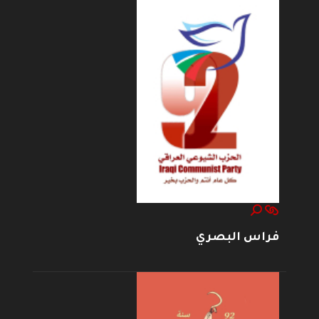
فراس البصري