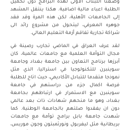
وضعتا اللبنات الاولى لهذه البرامج دون تحميل
الطلبة اعباء مالية اضافية. هكذا ينتقل المشهد
إلى الجامعات الأهلية، لكن هذه المرة وقد فقد
جوهره المعرفي، ليتحول من مشروع رائد الى
شراكة تجارية تفاقم أزمة التعليم العالي.
لقد عرف العراق في الماضي تجارب رصينة في
مجال التوأمة العلمية مع جامعات عالمية، كان
أبرزها برنامج التعاون بين جامعة بغداد وجامعة
سوينبرن للتكنولوجيا في استراليا، الذي مثل
نموذجا متقدما للتبادل الأكاديمي، حيث اتاح للطلبة
فرصة اكمال جزء من دراستهم في جامعة
سوينبرن مع الاستمرار في ارتباطهم بجامعة
بغداد، وهو ما منحهم شهادات ذات بعد عالمي
دون ان يفقدوا صلتهم بالجامعة الوطنية. كما
شهدت جامعة بابل برامج توأمة مع جامعات
بريطانية مثل ليفربول ونورثمبتون وجون موريس،