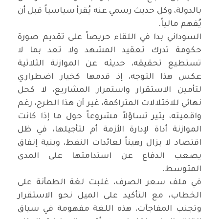
بالدولة، وكل حديث رسمي عنه يُقرأ سياسياً قبل أن
يُفهم مالياً.
‏السوداني بدا في اللقاء حريصاً على تقديم صورة
حكومة تدرك تعقيد المشهد ولا تعد بما لا
تستطيع تحقيقه، حديثه عن الموازنة الثلاثية
عكس هذا التوجه، إذ قدمها كخيار اضطراري
لتأمين الاستقرار واستمرار المشاريع، لا كحل
نهائي للاختلالات المتراكمة، غير أن هذا الطرح، رغم
واقعيته، يثير تساؤلاً مشروعاً حول ما إذا كانت
الموازنة أداة لإدارة الأزمة أم لتأجيلها، في ظل
اقتصاد لا يزال رهيناً لعائدات النفط، وبنية إنفاق
يصعب الدفاع عن استدامتها على المدى
المتوسط.
‏في ملف سعر الصرف، غلبت لغة الطمأنة على
الخطاب، مع التأكيد على الميل نحو الاستقرار
وتجنب المفاجآت، هذه اللغة مفهومة في سياق