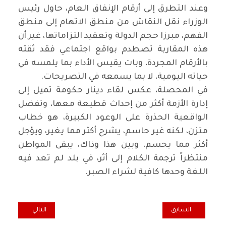
‏وعند التطرق إلى أرقام الإنفاق العام، حاول رئيس
الوزراء نقل النقاش من منطق الاتهام إلى منطق
الفهم، مبرزا حجم الدولة وتعقيد التزاماتها، غير أن
هذه المقاربة تصطدم بواقع اجتماعي فقد ثقته
بالأرقام المجردة، وبات يقيس الأداء بما يلمسه في
حياته اليومية، لا بما يسمعه في التصريحات.
‏في المحصلة، عكس لقاء دينار حكومة تميل إلى
إدارة الأزمة أكثر من إحداث قطيعة معها، وتفضل
الواقعية الحذرة على الوعود الكبيرة، هو خطاب
متزن، لكنه غير حاسم، يشرح أكثر مما يغير، ويؤجل
أكثر مما يحسم، وبين هذا وذاك، يبقى المواطن
منتظراً ترجمة الكلام إلى أثر، في بلد لم تعد فيه
اللغة وحدها كافية لشراء الصبر.
المقال السابق: الحب في ظل الرأسمالية: عندما تتحول المشاعر إلى سلع
المقال التالي: الا
السابق
التالي