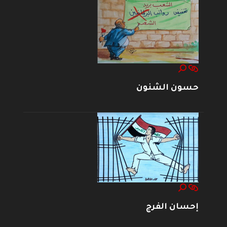
حسون الشنون
إحسان الفرج