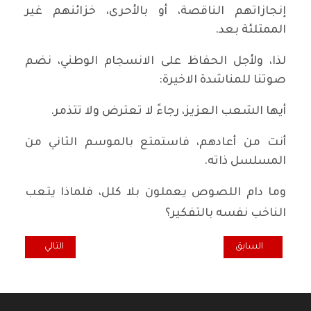
إنجازاتهم الناقصة، أو بالأحرى، خزائنهم غير
الممتلئة بعد.
لذا، ولأجل الحفاظ على الانسجام الوطني، نضم
صوتنا للمناشدة الاخيرة:
أيها الشعب العزيز، رجاءً لا تعترض ولا تتذمر.
أنت من أعادهم، فاستمتع بالموسم الثاني من
المسلسل ذاته.
وما دام اللصوص يعملون بلا كلل، فلماذا يتعب
الناخب نفسه بالتفكير؟
المقال السابق: من أينَ نبدأ..؟
المقال التالي: وت
السابق
التالي