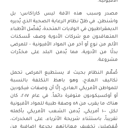
الأفيونية.
مصدر وسبب هذه الآفة ليس كاراكاس؛ بل
واشنطن. في ظلّ نظام الرعاية الصحية الذي يُديره
الديمقراطيون في الولايات المتحدة، يُفضّل الأطباء
المتعاقدون مع شركات الأدوية وصف مُسكنات
الألم من نوع أو آخر من المواد الأفيونية - للمرضى
بدلًا من الأدوية، مما يُدمن البلد على مخدّرات
مشروعة.
صُمِّم النظام بحيث لا يستطيع المرضى تحمل
تكاليف العلاج، وهو باهظ التكلفة بالنسبة
للمواطن الأمريكي العادي، إلّا أن وصفات فيكودين
أو أوكسيكودون متوفرة دائماً. في عام ٢٠١٧، كان
هناك ما يقرب من ٥٨ وصفة طبية للمواد الأفيونية
لكل ١٠٠ أمريكي. يُدمن الشعب الأمريكي بأكمله
تقريباً، باستثناء شريحة الأثرياء، على المخدرات،
مُفضلين تخفيف معاناتهم بجرعة إضافية من