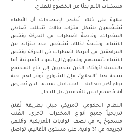
مسكنات الألم بدلًا من الخضوع للعلاج.
علاوة على ذلك، تُظهر الإحصاءات أن الأطباء
يُشخّصون بشكل متزايد حالات تتطلب تعاطي
المخدرات، وخاصةً اضطراب في الحركة ونقص
الانتباه. ونتيجةً لذلك، يُشخص عدد متزايد من
المراهقين في أمريكا اضطراب في الحركة ونقص
الانتباه بأنفسهم ويلجؤون الى المواد الأفيونية. أما
بالنسبة لأولئك الذين ينحدرون إلى قاع المجتمع
نتيجة هذا "العلاج"، فإن الشوارع تُوفر لهم حبة
دواء أكثر فعالية - الفينتانيل نفسه، الذي يُفترض
أنه مُصمم ليس للمُدمنين، بل للتجار.
النظام الحكومي الأمريكي مبني بطريقة تُقنن
تدريجياً جميع أنواع المخدرات الأخرى. القُنب
مسموحٌ به في نصف الولايات الأمريكية، ومُلغى
تجريمه في 31 ولاية. على مستوى الأقاليم، تواصل