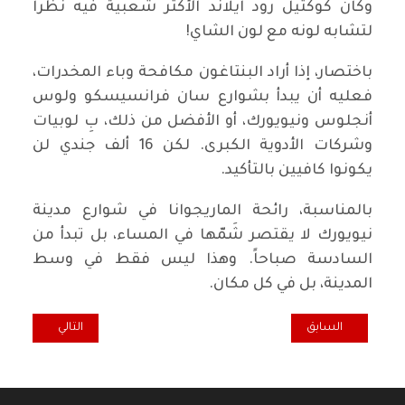
وكان كوكتيل رود آيلاند الأكثر شعبية فيه نظراً
لتشابه لونه مع لون الشاي!
باختصار، إذا أراد البنتاغون مكافحة وباء المخدرات،
فعليه أن يبدأ بشوارع سان فرانسيسكو ولوس
أنجلوس ونيويورك، أو الأفضل من ذلك، بِ لوبيات
وشركات الأدوية الكبرى. لكن 16 ألف جندي لن
يكونوا كافيين بالتأكيد.
بالمناسبة، رائحة الماريجوانا في شوارع مدينة
نيويورك لا يقتصر شَمّها في المساء، بل تبدأ من
السادسة صباحاً. وهذا ليس فقط في وسط
المدينة، بل في كل مكان.
المقال السابق: العمل المشترك للقوى المدنية والديمقراطية واليسارية:
المقال التالي: كي
السابق
التالي