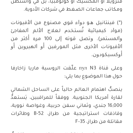
فنزويلا أو المكسيك أو كولومبيا، بل في واشنطن
ومكاتب جماعات الضغط في شركات الأدوية.
(*) ﻓﻴﻨﺘﺎﻧﻴﻞ ھﻮ ﺩﻭﺍء ﻗﻮﻱ ﻣﺼﻨﻮﻉ ﻣﻦ ﺍﻷﻓﻴﻮﻧﺎﺕ
(ﻣﻮﺍﺩ ﻛﻴﻤﻴﺎﺋﻴﺔ ﺗُﺴﺘﺨﺪﻡ ﻟﻌﻼﺝ ﺍﻷﻟﻢ ﺍﻟﻤﻔﺎﺟﺊ
ﻭﺍﻟﻤﺴﺘﻤﺮ). ﻭﺗﺼﻞ ﻗﻮﺗﻪ ﺇﻟﻰ 100 ﻣﺮﺓ ﺃﻛﺜﺮ ﻣﻦ
ﺍﻷﻓﻴﻮﻧﺎﺕ ﺍﻷﺧﺮﻯ ﻣﺜﻞ ﺍﻟﻤﻮﺭﻓﻴﻦ ﺃﻭ ﺍﻟﻬﻴﺮﻭﻳﻦ ﺃﻭ
ﺃﻭﻛﺴﻴﻜﻮﺩﻭﻥ.
وعلى قناة пул N3 علّقت الروسية ماريا زاخارفا
حول هذا الموضوع بما يلي:
ينصبُّ اهتمام العالم حالياً على الساحل الشمالي
لقارة أمريكا الجنوبية. ووفقاً للمراقبين، يَستعدُّ
16,000 جندي، وثماني سفن حربية، وغواصة نووية،
وقاذفات استراتيجية من طراز، B-52 وطائرات
مقاتلة من طراز، F-35