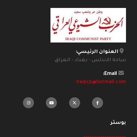
العنوان الرئيسي:
ساحة الاندلس - بغداد - العراق
Email:
iraqicp@hotmail.com
بوستر