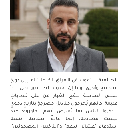
‏الطائفية لا تموت في العراق، لكنها تنام بين دورةٍ
انتخابيةٍ وأخرى، وما إن تقترب الصناديق حتى يبدأ
بعض الساسةِ بنفخ الغبار من على خطاباتٍ
قديمة، كأنهم يُخرجون مناديل مضرجةٍ بتاريخٍ دمويٍ
ليذكروا الناس بما يُفترض أنهم تجاوزوه؛ هذه
ليست مصادفة، إنها عادةٌ انتخابية، تشبه
استدعاء "عشائر الدعم" و"الناخبين المضمونين"،