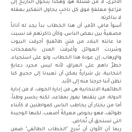
الأخرى، لا من فشله هو، وهكذا يتحول التاريخ إلى
فزاعةٍ معلقةٍ فوق كل ناخبٍ يحاول التفكير بعقله
لا بذاكرته.
‏أسوأ مافي الأمر، أن هذا الخطاب بدأ يجد له آذاناً
مصغيةً بين بعض الناس، وكأن ذاكرتهم قد نسيت
ما عانته البلاد من فتنٍ طائفيةٍ أحرقت البيوت
وشردت العوائل وأغرقت المدن بالمفخخات
والإرهاب، إن عودة هذا الخطاب، ولو على استحياء،
خطرٌ داهم على العراق، لأنه ليس مجرد دعايةٍ
انتخابية، بل شرارةٌ يمكن أن تعيدنا إلى جحيمٍ كنا
نظن أننا خرجنا منه إلى الأبد.
‏الطائفية الانتخابية هي فن إدارة الخوف، لا فن إدارة
الدولة، من يتقنها يفوز بمقاعد، لكنه يخسر وطناً،
أما من يختار أن يخاطب الناس كمواطنين لا كأبناء
طوائف، فهو يخوض معركةً أصعب، لكنها الوحيدة
التي تستحق أن تُخاض.
‏ربما آن الأوان أن نُدرج "الخطاب الطائفي" ضمن