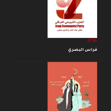
فراس البصري