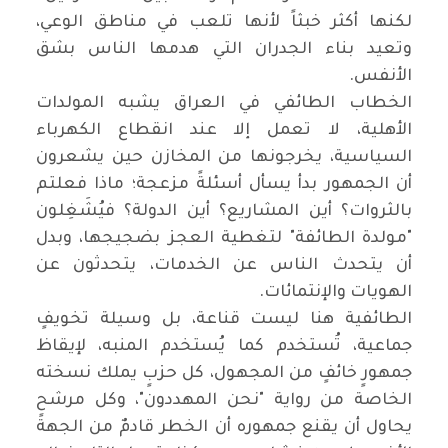
لكنها أكثر خبثاً لأنها تلعب في مناطق الوعي،
وتعيد بناء الجدران التي هدمها الناس بشق
الأنفس.
‏الخطاب الطائفي في العراق يشبه المولدات
الأهلية، لا تعمل إلا عند انقطاع الكهرباء
السياسية، يخرجونها من المخازن حين يشعرون
أن الجمهور بدأ يسأل أسئلةً مزعجة؛ ماذا فعلتم
بالثروات؟ أين المشاريع؟ أين الدولة؟ فيُشَغِلون
"مولدة الطائفة" لتغطية العجز بضجيجها، وبدل
أن يتحدث الناس عن الخدمات، يتحدثون عن
الهويات والإنتمائات.
‏الطائفية هنا ليست قناعة، بل وسيلة تخويفٍ
جماعية، تُستخدم كما يُستخدم المنبه، لإيقاظ
جمهورٍ خائفٍ من المجهول، كل حزبٍ يملك نسخته
الخاصة من رواية "نحن المهددون"، وكل مرشحٍ
يحاول أن يقنع جمهوره أن الخطر قادمٌ من الجهة