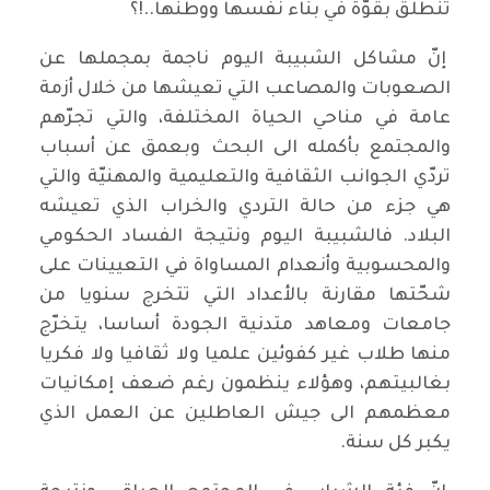
تنطلق بقوّة في بناء نفسها ووطنها..!؟
إنّ مشاكل الشبيبة اليوم ناجمة بمجملها عن
الصعوبات والمصاعب التي تعيشها من خلال أزمة
عامة في مناحي الحياة المختلفة، والتي تجرّهم
والمجتمع بأكمله الى البحث وبعمق عن أسباب
تردّي الجوانب الثقافية والتعليمية والمهنيّة والتي
هي جزء من حالة التردي والخراب الذي تعيشه
البلاد. فالشبيبة اليوم ونتيجة الفساد الحكومي
والمحسوبية وأنعدام المساواة في التعيينات على
شحّتها مقارنة بالأعداد التي تتخرج سنويا من
جامعات ومعاهد متدنية الجودة أساسا، يتخرّج
منها طلاب غير كفوئين علميا ولا ثقافيا ولا فكريا
بغالبيتهم، وهؤلاء ينظمون رغم ضعف إمكانيات
معظمهم الى جيش العاطلين عن العمل الذي
يكبر كل سنة.