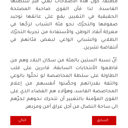
مطلقا، كون هذه الأصلاحات تعني قبر سلطتها
الفاسدة. لذا فأن القوى صاحبة المصلحة
الحقيقية في التغيير، يقع على عاتقها توحيد
صفوفها والتحرّك نحو فئة الشباب لزجّها في
معركة أنقاذ الوطن، والأستفادة من تجربة التحرّك
الطلابي والشبابي الواعي لبعض فئاتهم في
أنتفاضة تشرين.
أنّ نسبة الستين بالمئة من سكان البلاد وهم من
قاطعوا الأنتخابات السابقة، قادرين على قلب
الطاولة على سلطة المحاصصة لو تحلّوا بالوعي
والثقة بقدراتهم وحصّنوا أنفسهم من إعلام
المحاصصة الفاسد، وهؤلاء هم الفضاء الذي على
القوى المؤمنة بالتغيير أن تتحرك نحوهم لجرّهم
الى ساحة النضال من أجل عراق آمن ومزدهر.
المقال السابق: ‏عندما يُصبح التواضع تهمة
المقال التالي: في 
السابق
التالي