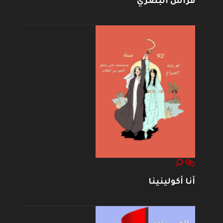
فراس البصري
أنا أكولينينا