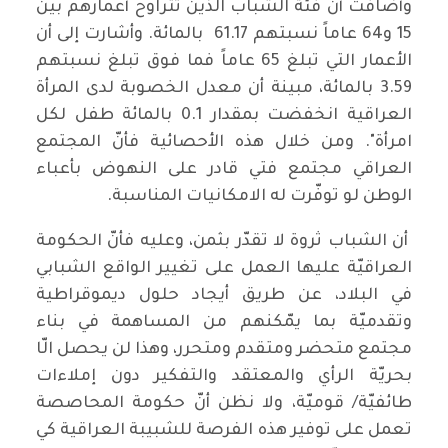
وأضافت أن فئة الشباب الذين تتراوح أعمارهم بين
15 و64 عاماً نسبتهم 61.17 بالمائة. وأشارت إلى أن
الأعمار التي تبلغ 65 عاماً فما فوق تبلغ نسبتهم
3.59 بالمائة، مبينة أن معدل الخصوبة لدى المرأة
العراقية انخفضت بمقدار 0.1 بالمائة طفل لكل
امرأة". ومن خلال هذه الأحصائية فأنّ المجتمع
العراقي مجتمع فتي قادر على النهوض بأعباء
الوطن لو توفّرت له الامكانيات المناسبة.
أن الشباب ثروة لا تقدّر بثمن، وعليه فأنّ الحكومة
العراقيّة عليها العمل على تغيير الواقع الشبابي
في البلاد، عن طريق أيجاد حلول ديموقراطية
وتقدميّة بما يمّكنهم من المساهمة في بناء
مجتمع متحضر ومتقدم ومتحرر، وهذا لن يحصل الّا
بحريّة الرأي والمعتقد والتفكير دون إملاءات
طائفيّة/ قوميّة، ولا نظن أنّ حكومة المحاصصة
تعمل على توفير هذه الفرصة للشبيبة العراقية كي