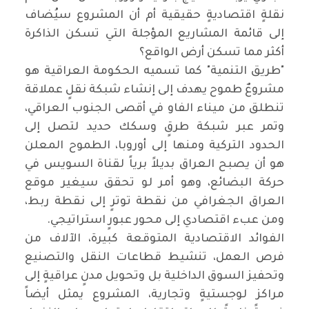
نقلةٍ اقتصاديةٍ حقيقية أم أن المشروع سيُضاف
إلى قائمة المشاريع المؤجلة التي تسكن الذاكرة
أكثر مما تسكن أرض الواقع؟
‏"طريق التنمية" كما تسميه الحكومة العراقية هو
مشروعٌ طموح يهدف إلى إنشاء شبكة نقلٍ عملاقة
تنطلق من ميناء الفاو في أقصى الجنوب العراقي،
وتمر عبر شبكة طرقٍ وسكك حديد لتصل إلى
الحدود التركية ومنها إلى أوروبا، الطموح المعلن
هو أن يصبح العراق بديلاً برياً لقناة السويس في
حركة البضائع، وهو أمر لو تحقق سيغير موقع
العراق الجغرافي من نقطة توترٍ إلى نقطة ربط،
ومن عبء اقتصادي إلى محور عبورٍ استراتيجي.
‏الفوائد الاقتصادية المتوقعة كبيرة، الآلاف من
فرص العمل، تنشيط قطاعات النقل والتصنيع
وتحفيز السوق الداخلية بل وتحويل مدنٍ عراقيةٍ إلى
مراكز لوجستيةٍ وتجارية، المشروع يمثل أيضاً