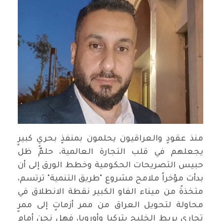
منذ عقودٍ والعراقيون يحلمون بمنفذٍ بحريٍ كبيرٍ
يجعلهم في قلب التجارة العالمية، حلمٌ ظل
حبيس التصريحات الحكومية وخطط الورق إلى أن
بدأت مؤخراً ملامح مشروع "طريق التنمية" ترتسم،
متخذةً من ميناء الفاو الكبير نقطة الانطلاق في
محاولة لتحويل العراق من ممر أزماتٍ إلى ممرٍ
تجاري يربط الخليج بتركيا وأوروبا، فهل نحن أمام