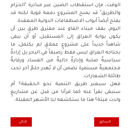
الوقت، فإن استقطاب الصين عبر مبادرة "الحزام
والطريق" قد يمنح المشروع دفعة قوية لكنه قد
يفتح أيضاً أبواب الاصطفافات الدولية المعقدة.
‏اليوم، يقف ميناء الفاو عند مفترق طرقٍ بين أن
يكون بوابة العراق إلى المستقبل، أو أن يبقى
شاهداً جديداً على مشروعٍ عملاقٍ لم يكتمل، ما
يحتاجه العراق ليس فقط رصيفاً في البحر بل إرادةٌ
سياسيةٌ صلبة وإدارةٌ خاليةٌ من الفساد ورقابةٌ
مجتمعيةٌ مستمرة تضمن أن لا يُهدر حلمٌ آخر تحت
طائلة الشعارات.
‏فهل سيعبر طريق التنمية نحو الحقيقة؟ أم
سنبقى نقرأ عنه كما قرأنا من قبل عن مشاريعٍ
ولدت ميتة؟ هذا ما ستكشفه لنا الأشهر المقبلة.
المقال السابق: هل تم تدمير النووي الأيراني وهل انتهت الحرب الأسرائيلية -
المقال التالي: تفر
السابق
التالي