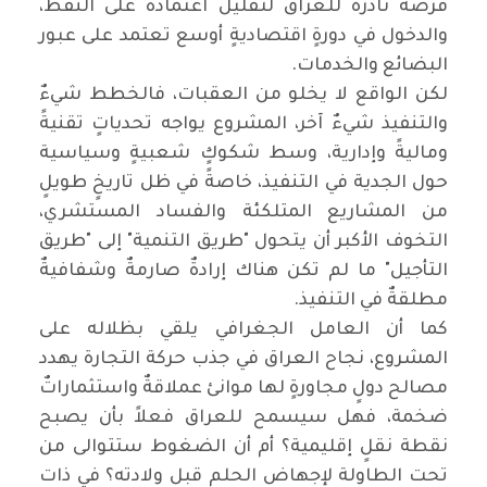
فرصةً نادرةً للعراق لتقليل اعتماده على النفط،
والدخول في دورةٍ اقتصاديةٍ أوسع تعتمد على عبور
البضائع والخدمات.
‏لكن الواقع لا يخلو من العقبات، فالخطط شيءٌ
والتنفيذ شيءٌ آخر، المشروع يواجه تحدياتٍ تقنيةً
وماليةً وإدارية، وسط شكوكٍ شعبيةٍ وسياسية
حول الجدية في التنفيذ، خاصةً في ظل تاريخٍ طويلٍ
من المشاريع المتلكئة والفساد المستشري،
التخوف الأكبر أن يتحول "طريق التنمية" إلى "طريق
التأجيل" ما لم تكن هناك إرادةٌ صارمةٌ وشفافيةٌ
مطلقةٌ في التنفيذ.
‏كما أن العامل الجغرافي يلقي بظلاله على
المشروع، نجاح العراق في جذب حركة التجارة يهدد
مصالح دولٍ مجاورةٍ لها موانئ عملاقةٌ واستثماراتٌ
ضخمة، فهل سيسمح للعراق فعلاً بأن يصبح
نقطة نقلٍ إقليمية؟ أم أن الضغوط ستتوالى من
تحت الطاولة لإجهاض الحلم قبل ولادته؟ في ذات