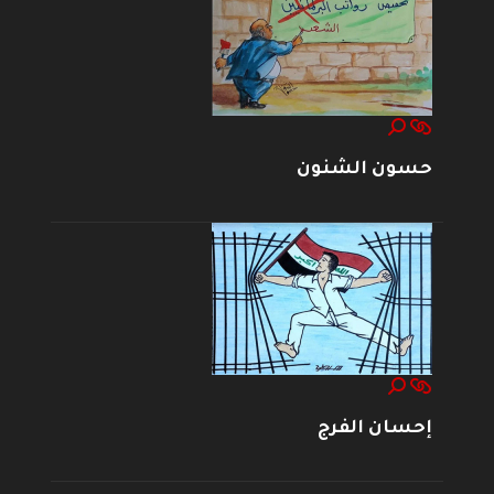
حسون الشنون
إحسان الفرج