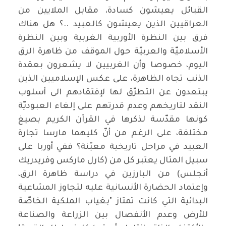
القبائل يعيشون كسادة، مقابل الملايين من
العراقيين الذين يعيشون كالعبيد ..؟ هل هناك
فرق بين النظرة الأوربية الغربية وبين النظرة
الأسلاميّة والعربيّة حول الموقف من ظاهرة الرق
اليوم، خصوصا وأن الغربيين لا يشعرون بعقدة
الذنب تجاه الظاهرة، على عكس الإسلاميين الذين
يبتعدون عن التطرّق لها لإفتقادهم الى أسلوب
النقد لتاريخهم وعدم قدرتهم على إلغاء العبوديّة
كونها مقدّسة لذكرها في القرآن الكريم بصيغ
مختلفة، على الرغم من أنّ كليهما مارسا تجارة
العبيد في مراحل تاريخية معيّنة؟ ففي أوربا على
سبيل المثال يعتبر كل من (كارل ماركس وفريدريك
أنجلس) من البارزين في دراسة ظاهرة الرق،
وإعتماد الحضارة الأنسانية عليه لتجاوز المشاعية
البدائية التي كانت تمتاز "بغياب الملكية الخاصّة
للأرض وعدم الأنفصال بين الزراعة والصناعة