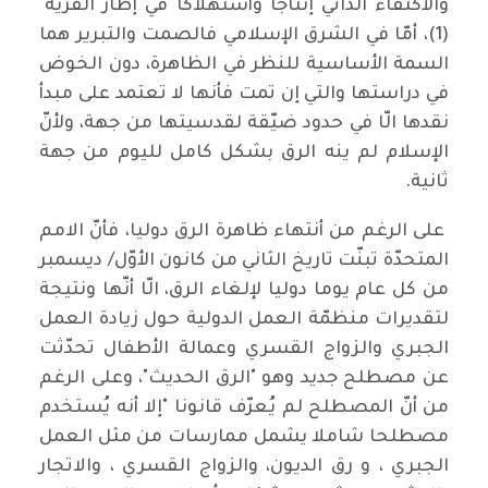
والأكتفاء الذاتي إنتاجا وأستهلاكا في إطار القرية"
(1)، أمّا في الشرق الإسلامي فالصمت والتبرير هما
السمة الأساسية للنظر في الظاهرة، دون الخوض
في دراستها والتي إن تمت فأنها لا تعتمد على مبدأ
نقدها الّا في حدود ضيّقة لقدسيتها من جهة، ولأنّ
الإسلام لم ينه الرق بشكل كامل لليوم من جهة
ثانية.
على الرغم من أنتهاء ظاهرة الرق دوليا، فأنّ الامم
المتحدّة تبنّت تاريخ الثاني من كانون الأوّل/ ديسمبر
من كل عام يوما دوليا لإلغاء الرق، الّا أنّها ونتيجة
لتقديرات منظمّة العمل الدولية حول زيادة العمل
الجبري والزواج القسري وعمالة الأطفال تحدّثت
عن مصطلح جديد وهو "الرق الحديث"، وعلى الرغم
من أنّ المصطلح لم يُعرّف قانونا "إلا أنه يُستخدم
مصطلحا شاملا يشمل ممارسات من مثل العمل
الجبري ، و رق الديون، والزواج القسري ، والاتجار