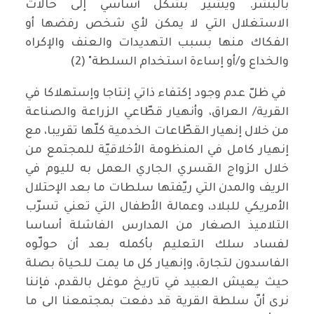
بالبشر. ويشير بشكل أساسي إلى حالات
الاستغلال التي لا يمكن لأي شخص رفضها أو
الفكاك منها بسبب التهديدات والعنف والإكراه
والخداع و/أو إساءة استخدام السلطة" (2)
في ظلّ عدم وجود إكتفاء ذاتي إنتاجا وإستهلاكا في
القرية/ العراق، وأنهيار قطّاعي الزراعة والصناعة
من خلال إنهيار القطّاعات الخدمية كلّها تقريبا، مع
إنهيار كامل في المنظومة الأخلاقيّة للمجتمع من
خلال الزواج القسري الجاري العمل به لليوم في
الريف والمدن التي ريّفتها سلطات ما بعد الإحتلال
الأمريكي للبلاد، وعمالة الأطفال التي تعني تسرّب
التلاميذ الصغار من المدارس الفاشلة أساسا
لفساد سلك التعليم بأكمله بعد أن حولّوه
الفاسدون لتجارة، وإنهيار كل ما يمت للحياة بصلة
حيث يعيش العبيد في تاريخ موغل بالقدم، فإننا
نرى أنّ سلطة القرية قد دفعت بمجتمعنا الى ما