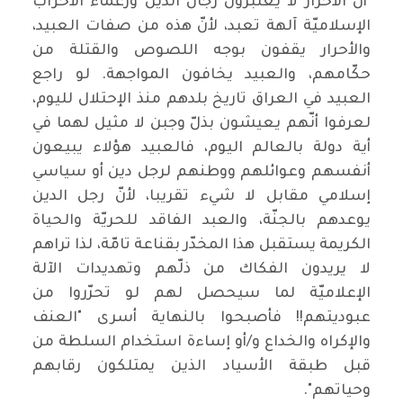
أنّ الأحرار لا يعتبرون رجال الدين وزعماء الأحزاب
الإسلاميّة آلهة تعبد، لأنّ هذه من صفات العبيد،
والأحرار يقفون بوجه اللصوص والقتلة من
حكّامهم، والعبيد يخافون المواجهة. لو راجع
العبيد في العراق تاريخ بلدهم منذ الإحتلال لليوم،
لعرفوا أنّهم يعيشون بذلّ وجبن لا مثيل لهما في
أية دولة بالعالم اليوم، فالعبيد هؤلاء يبيعون
أنفسهم وعوائلهم ووطنهم لرجل دين أو سياسي
إسلامي مقابل لا شيء تقريبا، لأنّ رجل الدين
يوعدهم بالجنّة، والعبد الفاقد للحريّة والحياة
الكريمة يستقبل هذا المخدّر بقناعة تامّة، لذا تراهم
لا يريدون الفكاك من ذلّهم وتهديدات الآلة
الإعلاميّة لما سيحصل لهم لو تحرّروا من
عبوديتهم!! فأصبحوا بالنهاية أسرى "العنف
والإكراه والخداع و/أو إساءة استخدام السلطة من
قبل طبقة الأسياد الذين يمتلكون رقابهم
وحياتهم".