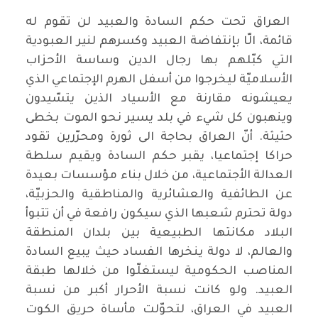
العراق تحت حكم السادة والعبيد لن تقوم له
قائمة، الّا بإنتفاضة العبيد وكسرهم لنير العبودية
التي كبّلهم بها رجال الدين وساسة الأحزاب
الأسلاميّة ليخرجوا من أسفل الهرم الإجتماعي الذي
يعيشونه مقارنة مع الأسياد الذين يتسّيدون
وينهبون كل شيء في بلد يسير نحو الموت بخطى
حثيثة. أنّ العراق بحاجة الى ثورة ومحرّرين تقود
حراكا إجتماعيا، يقبر حكم السادة ويقيم سلطة
العدالة الأجتماعية، من خلال بناء مؤسسات بعيدة
عن الطائفية والعشائرية والمناطقية والحزبيّة،
دولة تحترم شعبها الذي سيكون رافعة في أن تتبوأ
البلاد مكانتها الطبيعية بين بلدان المنطقة
والعالم، لا دولة ينخرها الفساد حيث يبيع السادة
المناصب الحكومية ليستغلّوا من خلالها طبقة
العبيد. ولو كانت نسبة الأحرار أكبر من نسبة
العبيد في العراق، لتحوّلت مأساة حريق الكوت