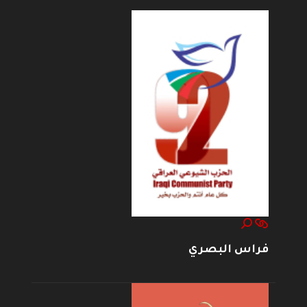
فراس البصري