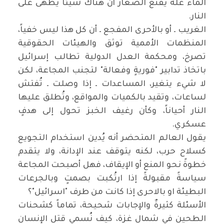
الماء عله يُقنع الصغار أن هناك شيئاً يُطهى على
النار.
‏الغريب ـ أو بالأحرى المفجع ـ أن كل هذا ليس خفياً،
المنظمات الأممية توثق والهيئات الحقوقية
تصرخ، ومحكمة العدل الدولية تطالب إسرائيل
باتخاذ تدابير "فوريةٍ وفعالة" لتجنب المجاعة، لكن
لا شيء يتغير، المساعدات ـ إذا وصلت ـ تُفتش
لساعات، وتقيد بالكميات والمواقع، وتُطلق عليها
النار أحياناً، وكأن رغيف الخبز تحول إلى هدفٍ
عسكري.
‏يقول العالم المتحضر أنه يُدين استخدام التجويع
كسلاح حرب، لكنه يتوقف عند الإدانة، ولا يتقدم
خطوةً نحو المنع أو الإيقاف، فهل أصبحت المجاعة
سياسةً مقبولةً إذا ارتُكبت بصمتٍ وبالجرعات
البطيئة او بالاحرى إذا كانت من طرف "اسرائيل"؟
‏الأسئلة كثيرةٌ والإجابات شحيحة، تماماً كشحنات
الطحين في شمال غزة، كيف نُسمي قتل الإنسان