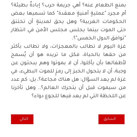
بمنع الطعام عنه؟ أهي جريمة حرب؟ إبادةٌ بطيئة؟
أم مجرد "عمليةٍ أمنيةٍ معقدة" كما تسميها بعض
الحكومات الغربية؟ وهل يحق لمدينةٍ أن تختنق
حتى الموت بينما يجلس مجلس الأمن في انتظار
"توافق الدول الخمس"؟.
‏غزة اليوم لا تطالب بالمعجزات، ولا تطالب بأكثر
من حقها بالحياة، فكل ما تريده هو أن يُسمح
لأطفالها بأن يأكلوا، أن لا يموتوا وهم يبحثون عن
وجبة، أن لا يتحول الخبز إلى رمزٍ للموت البطيء، في
غزة لم يعد السؤال: هل هناك مجاعة؟، بل: كم عدد
من سيموت قبل أن يتحرك العالم؟.. وهل تأخرنا
عن اللحظة التي لم يعد فيها للجوع دواء؟
المقال السابق: تداعيات الازمة الأخيرة مع إقليم كردستان العراق
المقال التالي: ترا
السابق
التالي