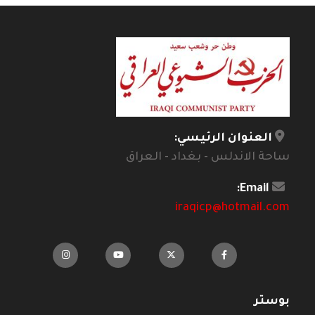
العنوان الرئيسي:
ساحة الاندلس - بغداد - العراق
Email:
iraqicp@hotmail.com
بوستر