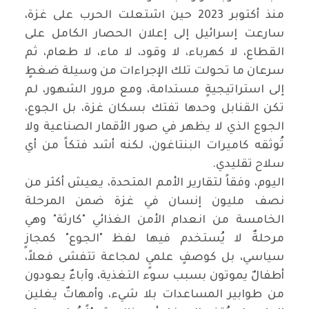
‏منذ أكتوبر 2023 حين اشتعلت الحرب على غزة،
سارعت إسرائيل إلى إعلان الحصار الكامل على
القطاع، لا كهرباء، لا وقود، لا ماء، لا طعام، ثم
سرعان ما تحولت تلك الإجراءات من وسيلة ضغطٍ
إلى استراتيجيةٍ مستدامة، ومع مرور الشهور، لم
تكن القنابل وحدها تفتك بسكان غزة، بل الجوع،
الجوع الذي لا يظهر في صور الأقمار الصناعية ولا
تُوثقه كاميرات البنتاغون، لكنه أشد فتكاً من أي
سلاح تقليدي.
‏اليوم، وفقاً لتقارير الأمم المتحدة، يعيش أكثر من
نصف مليون إنسان في غزة ضمن المرحلة
الخامسة من انعدام الأمن الغذائي "كارثة" وهي
مرحلةٌ لا يُستخدم فيها لفظ "الجوع" كمجازٍ
سياسي، بل كوصفٍ علميٍ لمجاعة تتفشى فعلاً،
أطفالٌ يموتون بسبب سوء التغذية، وآباءٌ يعودون
من طوابير المساعدات بلا شيء، وأمهاتٌ يغلين