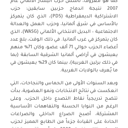
كما هو معروف، تأسس حزب اليسار الألماني عام
2007 نتيجة اندماج حزبين سابقين: حزب
الاشتراكية الديمقراطية (PDS)، الذي كان يتمركز
بالأساس في شرق ألمانيا، وحزب العمل والعدالة
الاجتماعية – البديل الانتخابي الألماني (WASG)، الذي
كان يتمركز في غرب ألمانيا. في ذلك الوقت، بلغ عدد
أعضاء الحزب حوالي 71 ألف عضو، وكان 71٪ منهم
يعيشون في أراضي ألمانيا الشرقية السابقة (بما
في ذلك برلين الغربية)، بينما كان 29٪ يعيشون في
ما يُعرف بالولايات الغربية.
وبعد السنوات الأولى من الحماس والنجاحات، التي
انعكست في نتائج الانتخابات ونمو العضوية، بدأت
تتضح تدريجياً نقاط التصدع داخل الحزب. وعلى
الرغم من النوايا الحسنة والتفاهمات الأساسية
المشتركة، أصبح الصراع الداخلي والصراعات
الحادة على القيادة جزءاً من الطابع المميز لحزب