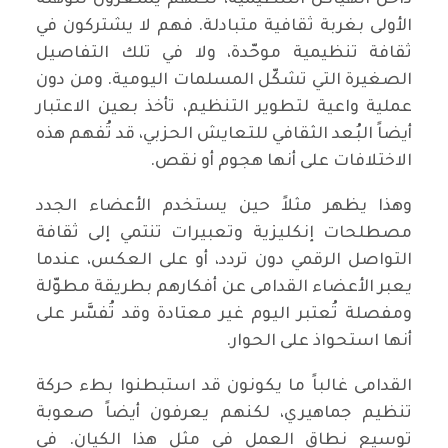
داخل الهياكل التنظيمية، لكنهم يشعرون للوهلة
الأولى بغربة ثقافية متبادلة. فهم لا يشتركون في
ثقافة تنظيمية موحّدة، ولا في تلك التفاصيل
الصغيرة التي تشكّل المسلمات اليومية. ومن دون
عملية واعية لتطوير التنظيم، تأخذ بعين الاعتبار
أيضاً البُعد الثقافي للتعايش الحزبي، قد تُفهم هذه
الاختلافات على أنها هجوم أو نقص.
وهذا يظهر مثلاً حين يستخدم الأعضاء الجدد
مصطلحات إنكليزية وتعبيرات تنتمي إلى ثقافة
التواصل الرقمي دون تردد، أو على العكس، عندما
يعبر الأعضاء القدامى عن أفكارهم بطريقة مطوّلة
ومفصلة تُعتبر اليوم غير معتادة وقد تُفسَّر على
أنها استحواذ على الحوار.
القدامى غالباً ما يكونون قد استبطنوا بطء حركة
تنظيم جماهيري، لكنهم يعرفون أيضاً صعوبة
توسيع نطاق العمل في مثل هذا الكيان. في