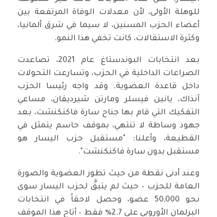
للوهلة الأولى، لأن معدلات الوفاة المرتفعة بين
أعضاء الحزب المسنين، لا سيما في شرق ألمانيا،
وكثرة الاستقالات، كانت تخفي هذا النمو.
بعد انتخابات البوندستاغ عام 2021، تصاعدت
الصراعات الداخلية في الحزب، وتسارعت التحولات
داخل قاعدة العضوية. وقد واجه رئيسا الحزب
آنذاك، يانين فيسلر ومارتن شيرديفان، مساعي
التفكيك التي قام بها جناح سارة فاكنكنشت، بعد
جهود وساطة لا تنتهي، بموقف حاسم يتمثل في
القطيعة، وأعلنا: "مستقبل حزب اليسار هو
مستقبل بدون سارة فاكنكنشت".
وعند أدنى نقطة من حيث تطور العضوية والصورة
العامة للحزب – حيث لم يتبقَّ لحزب اليسار سوى
نحو 50,000 عضو، وحصل لاحقاً في انتخابات
البرلمان الأوروبي على 2.7٪ فقط – أتاح هذا الموقف