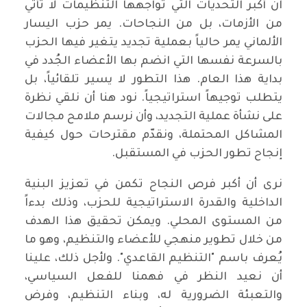
ان أكبر التحديات التي تواجهها التنظيمات لا تأتي
من الأزمات، بل من النجاحات. يمر حزب اليسار
الألماني يمر حالياً بعملية تجديد يتغير فيها الحزب
بالسرعة نفسها التي انضم بها الأعضاء الجُدد في
بداية هذا العام. هذا التطور لا يسير تلقائياً، بل
يتطلب توجيهاً استراتيجياً. نود هنا أن نلقي نظرة
على نشأة عملية التجديد، وأن نرسم ملامح مجالات
المشاكل المحتملة، ونقدّم مقترحات حول كيفية
إنجاح تطور الحزب في المستقبل.
نرى أن أكبر فرص النجاح تكمن في تعزيز البنية
الداخلية والقدرة الاستراتيجية للحزب، وذلك بدءاً
من المستوى المحلي. ويمكن تحقيق هذا الهدف
من خلال تطوير منهجي للأعضاء والتنظيم، وهو ما
يُعرف باسم "التنظيم القاعدي". ولأجل ذلك، علينا
أن نعيد النظر في فهمنا للفعل السياسي،
والتعبئة الضرورية له، وبناء التنظيم، وفرض