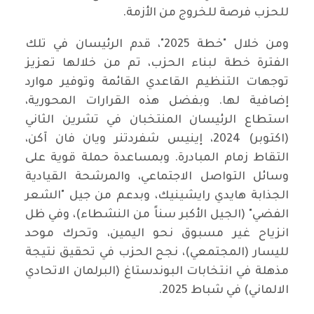
للحزب فرصة للخروج من الأزمة.
ومن خلال "خطة 2025"، قدم الرئيسان في تلك
الفترة خطة لبناء الحزب، تم من خلالها تعزيز
توجهات التنظيم القاعدي القائمة وتوفير موارد
إضافية لها. وبفضل هذه القرارات المحورية،
استطاع الرئيسان المنتخبان في تشرين الثاني
(اكتوبر) 2024، إينيس شفردتنر ويان فان آكن،
التقاط زمام المبادرة. وبمساعدة حملة قوية على
وسائل التواصل الاجتماعي، والمرشحة القيادية
الجذابة هايدي رايشينيك، وبدعم من جيل "الشعر
الفضي" (الجيل الأكبر سناً من النشطاء)، وفي ظل
انزياح غير مسبوق نحو اليمين، وتحرك موحد
لليسار (المجتمعي)، نجح الحزب في تحقيق نتيجة
مذهلة في انتخابات البوندستاغ (البرلمان الاتحادي
الالماني) في شباط 2025.