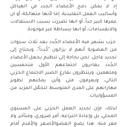
إذ لا يمكن دمج الأعضاء الجدد في الهياكل
وأساليب العمل التقليدية، إما لأنها متهالكة، أو ان
عمرها كبير جداً، أو انها تضررت بسبب الاستقالات
والانقسامات، أو انها ببساطة غير موجودة.
حزب يشعر فيه الأعضاء الجُدد بعد ثلاث سنوات
من العضوية أنهم لا يزالون "جُدداً"، ويحتاج إلى
تجديد عاجل. نحن بحاجة إلى تنظيم يجعل الأعضاء
الجًدد يغادرون اجتماعهم الأول متحمسين
وملهمين، وينتظرون بفارغ الصبر الاجتماع الحزبي
التالي، ويعرفون متى وأين يمكنهم تطوير
مهاراتهم على المدى المتوسط لتحمّل المزيد من
المسؤوليات.
لذلك، فإن تجديد العمل الحزبي على المستوى
المحلي، بل وإعادة اختراعه، أمر ضروري، ومتأخر، ولا
مفر منه. هذا يضع العضوالأصغر والأقدم أمام