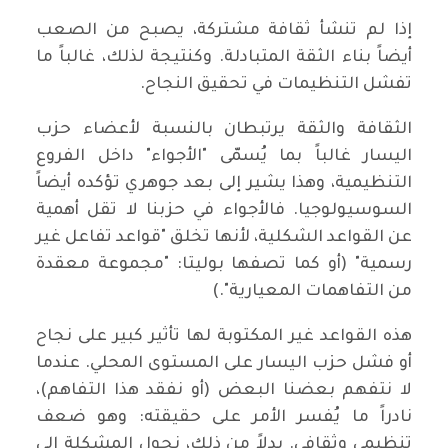
إذا لم تنشأ ثقافة مشتركة، يصبح من الصعب
أيضاً بناء الثقة المتبادلة. وكنتيجة لذلك، غالباً ما
تفشل التنظيمات في تحقيق النجاح.
الثقافة والثقة يرتبطان بالنسبة لأعضاء حزب
اليسار غالباً بما يُسمّى "الأجواء" داخل الفروع
التنظيمية، وهذا يشير إلى بعد جوهري تؤكده أيضاً
السوسيولوجيا. فالأجواء في حزبنا لا تقل أهمية
عن القواعد الشكلية، لأنها تخلق "قواعد تفاعل غير
رسمية" (أو كما تصفها بوليتا: "مجموعة معقدة
من التفاهمات المعيارية".)
هذه القواعد غير المكتوبة لها تأثير كبير على نجاح
أو فشل حزب اليسار على المستوى المحلي. عندما
لا نتفهم بعضنا البعض (أو نفقد هذا التفاهم)،
نادراً ما يُفسر الأمر على حقيقته: وهو ضعف
تنظيمي وثقافي. بدلاً من ذلك، نحول المشكلة إلى