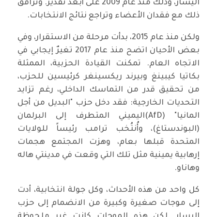
اليسار، وذلك منذ عام 2009 على أبعد تقدير. وترافق
ذلك مع فقدان الأعضاء وتراجع نتائج الانتخابات.
ولكن منذ عام 2015، بدأت مرحلة من الاستقرار، وفي
بعض الأحيان اتضح منذ عام 2017 تغيرٌ إيجابي في
الاتجاه العام. تمكنت القيادة الحزبية، الممثلة
بكاتيا كيبينغ وبيرند ريكسينغر كرئيسين للحزب،
من تحقيق قدر من التماسك الداخلي، رغم تزايد
التحديات الخارجية: فقد دخل حزب "البديل من أجل
المانيا" (AfD)اليميني المتطرف إلى البرلمان
(البوندستاغ)، وأُنتُخب ترامب رئيساً للولايات
المتحدة قبلها بعام، وهزت المجتمع هجمات
إرهابية يمينية مثل تلك التي وقعت في مدينتي هاله
وهاناو.
كل واحد من هذه الأحداث، وكل جولة انتخابية، أدت
إلى موجات صغيرة وكبيرة من الانضمام إلى حزب
اليسار. لكن هذه الموجات كانت غير ملحوظة