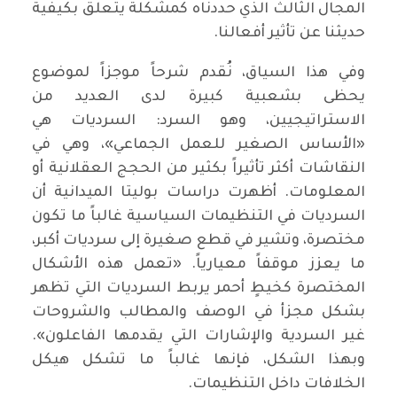
المجال الثالث الذي حددناه كمشكلة يتعلق بكيفية
حديثنا عن تأثير أفعالنا.
وفي هذا السياق، نُقدم شرحاً موجزاً لموضوع
يحظى بشعبية كبيرة لدى العديد من
الاستراتيجيين، وهو السرد: السرديات هي
«الأساس الصغير للعمل الجماعي»، وهي في
النقاشات أكثر تأثيراً بكثير من الحجج العقلانية أو
المعلومات. أظهرت دراسات بوليتا الميدانية أن
السرديات في التنظيمات السياسية غالباً ما تكون
مختصرة، وتشير في قطع صغيرة إلى سرديات أكبر،
ما يعزز موقفاً معيارياً. «تعمل هذه الأشكال
المختصرة كخيطٍ أحمر يربط السرديات التي تظهر
بشكل مجزأ في الوصف والمطالب والشروحات
غير السردية والإشارات التي يقدمها الفاعلون».
وبهذا الشكل، فإنها غالباً ما تشكل هيكل
الخلافات داخل التنظيمات.