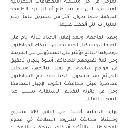
المزمن في حل مشكلة الانقطاعات الكهربائية
المستمرة التي لم تستطع أو لم ترد الطغمة
الحاكمة حلها طوال أكثر من عشرين عاماً، رغم
المليارات التي أنفقت عليها.
وبعد الفاجعة، وبعد إعلان الحداد ثلاثة أيام على
الضحايا، وتشكيل لجنة تحقيق، يشكك المواطنون
بوصولها لنتائج تؤشر على المسؤولين عن الجريمة
ومن ثمة تقديمهم للمحاكم، أسوة بلجان تحقيق
في فواجع سابقة، لم تعلن نتائجها، وسجلت
الجرائم ضد مجهول… لهذا فقد قام المواطنون
محاصرة مبنى محافظة الكوت لإجبار المحافظ
ومن في دائرته لتقديم الاستقالة بسبب هذا
التقصير القاتل.
وزارة الداخلية أعلنت عن إغلاق 610 مشروع
ومنشأة مخالفة لشروط السلامة في عموم
المحافظات. بالتأكيد أن ذلك سيحظى بالتعضيد