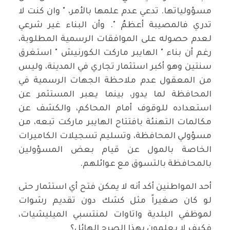
مسؤولياتها. تدعي عدم علمها بالأمر، " وان كنت لا
تدري فالمصيبة أعظمُ ". وأن البناء غير شرعي
لعدم حصوله على الموافقات الرسمية المطلوبة،
رغم أن بناء " الهايبر ماركت الكورنيش " استغرق
سنتين وهو أكبر استثمار تجاري في المدينة، وليس
من المعقول عدم ملاحظة الجهات الرسمية في
المحافظة لما يدور، بينما يعبر المستثمر عن
استعداده للوقوف أمام المحاكم، والكشف عن
مكالمات التهنئة بافتتاح الهايبر ماركت تبعه، من
مسؤولي المحافظة، وتسليم تسجيلات الكاميرات
الخاصة بالمول عن قيام بعض المسؤولين
بالمحافظة بالتسوق مع عوائلهم.
أحد المواطنين أكد أنه لا يمكن فتح أي استثمار حتى
لو كان صغيراً مثل كشك دون تقديم رشوات
لموظفي البلدية واتاوات لمنتسبي الميليشيات،
فكيف لا يعلمون بهذا الصرح الهائل؟