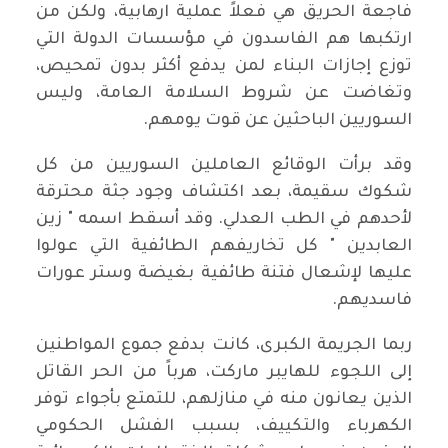
فاجعة الحريق هي فعلاً عملية ارهابية، ولكن من
ارتكبها هم الفاسدون في مؤسسات الدولة التي
توزع إجازات البناء لمن يدفع أكثر بدون تمحيص،
وتغاضت عن شروط السلامة العامة، وليس
السوريين الباحثين عن قوت يومهم.
وقد برأت الوقائع العاملين السوريين من كل
شكوك سقيمة، بعد اكتشاف وجود جثة محترقة
لأحدهم في الطب العدلي. وقد أسقط اسمه " زين
العابدين " كل تخاريفهم الطائفية التي عولوا
عليها لإشعال فتنة طائفية بغيضة وستر عورات
فاسديهم.
ربما الجريمة الكبرى، كانت بدفع جموع المواطنين
إلى اللجوء للهايبر ماركت، هرباً من الحر القاتل
الذين يعانون منه في منازلهم، للتمتع بأجواء توفر
الكهرباء والتكييف، بسبب الفشل الحكومي