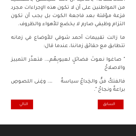
من المواطنين على أن لا تكون هذه الإجراءات مجرد
فزعة مؤقتة بعد فاجعة الكوت بل يجب أن تكون
التزام وظيفي صارم لا يخضع للأهواء والظروف.
ما زالت تقييمات أحمد شوقي للأوضاع في زمانه
تتطابق مع حقائق زماننا، عندما قال:
" صاغوا نعوتَ فضائلٍ لعيوبِهُم…. فتعذّر التمييز
والاصلاحُ
فالفتكُ فنٌّ والخِداعُ سياسةٌ …. وغِنى اللصوصِ
براعةٌ ونجاحُ ".
المقال السابق: نظرة نقدية لثورة التعليم الصينية
المقال التالي: ه
السابق
التالي