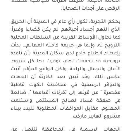
الحادثة الأليمة، شرعت أطراف سياسية متنفذة،
الرقص على أجداث الضحايا.
بحكم التجربة، تكون رأي عام في المدينة أن الحريق
الذي التهم أجساد أحبائهم لم يكن قضاءا وقدراً،
كما تحاول الأوساط القريبة من السلطات المحلية
الترويج له، وإنما هي جريمة كاملة المعالم… بدأت
بإعطاء انطباع خادع لدى سكان المدينة بأن نافذة
ترويحية قد تحققت لهم، توفرت بها كل شروط
الأمان والجمال والراحة، ولكن الواقع المؤلم أثبت
عكس ذلك. وقد تبين بعد الكارثة أن الجهات
والدوائر الرسمية في محافظة الكوت قاطبة
مقصرة " من قرنها إلى تقرنات أقدامها "، ضالعة
في صفقة فساد لصالح المستثمر، واستلمت
المعلوم، مقابل الموافقات المطلوبة للبدء ببناء
مشروع الهايبر ماركت.
الجهات الرسمية في المحافظة تتنصل من