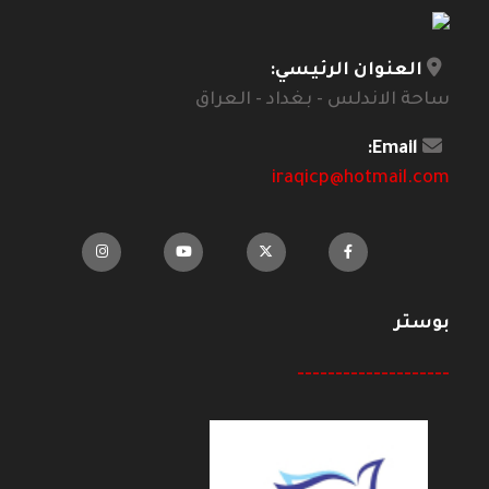
العنوان الرئيسي:
ساحة الاندلس - بغداد - العراق
Email:
iraqicp@hotmail.com
بوستر
--------------------