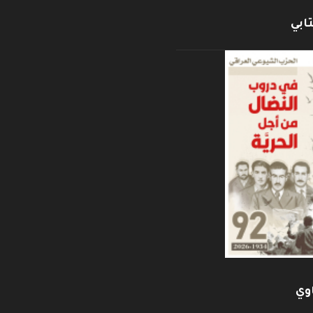
ابي
وي