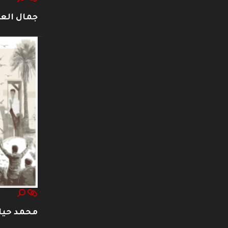
جمال العت
محمد حيا