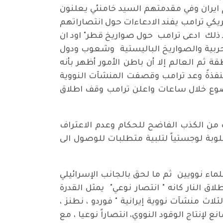
 ايران وفي مقدمتهم السيد خامنئي يعلنون
يكي ترامب يفند الادعاءات حول انتصاراتهم
بعد ذلك ادعى ترامب حول صواريخ قطر" اود ان
الحربية والصواريخ الباليستية وشعوب ودول
ثم العالم إلا أن باطن الأمور أظهر بأنه
نفذةً وعد ترامب وقصفت المنشآت النووية
لموضوع خلال ساعات واعلن ترامب وقف اطلاق
 من الكذب الفاضح للحكام وعدم الاعتراف
وبة لوجستياً لتلبية متطلبات للوصول الى
ماء نوويين ثم ما لحق بالجانب الإسرائيلي
ق النار كانه " انتصار نوعي" يمثل القدرة
اث منشآت نووية إيرانية " فوردو ، نطنز ،
إنتاج الوقود النووي، انتصاراً نوعيا ، مع