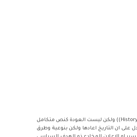
لطالما سمعنا وقرأنا جملة " التاريخ يعيد نفسه " وهو ايضاً أحد الامثال الإنكليزية الرائجة (History repeats itself)) ولكن ليست العودة كنص متكامل
ل على ان التاريخ اعادها ولكن بنوعية وطرق
تفسير او الإعلان المخادع ذو الهدف السياسي