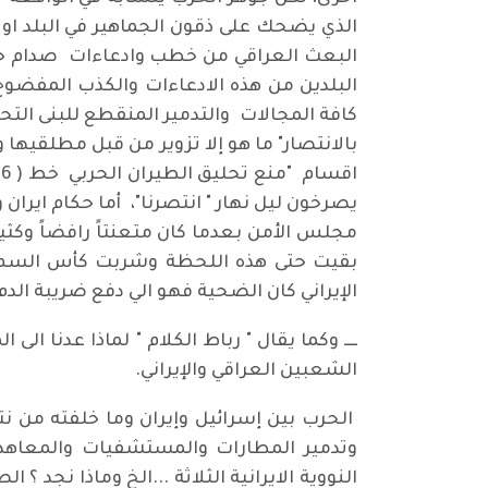
الذي يضحك على ذقون الجماهير في البلد او ا
البعث العراقي من خطب وادعاءات صدام حسين 
البلدين من هذه الادعاءات والكذب المفضوح
كافة المجالات والتدمير المنقطع للبنى التحت
بالانتصار" ما هو إلا تزوير من قبل مطلقيها
مجلس الأمن بعدما كان متعنتاً رافضاً وكثيرا
بقيت حتى هذه اللحظة وشربت كأس السم بق
الإيراني كان الضحية فهو الي دفع ضريبة الدم 
ــــ وكما يقال " رباط الكلام " لماذا عدنا ا
الشعبين العراقي والإيراني.
الحرب بين إسرائيل وإيران وما خلفته من نتا
وتدمير المطارات والمستشفيات والمعاهد 
النووية الايرانية الثلاثة ...الخ وماذا نجد 