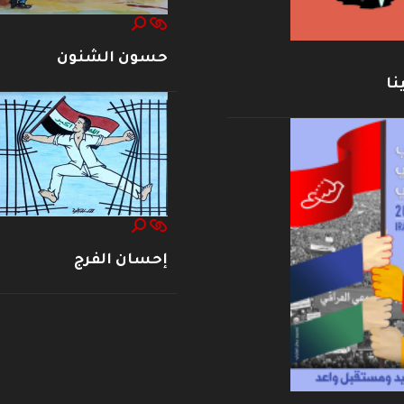
حسون الشنون
نا
إحسان الفرج