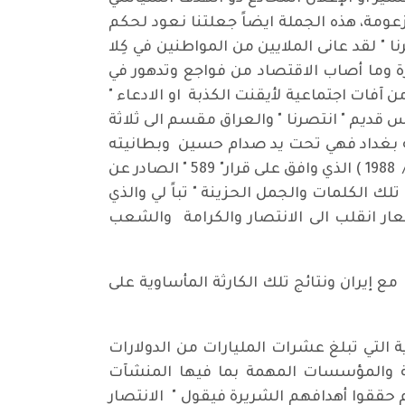
زعومة، هذه الجملة ايضاً جعلتنا نعود لحكم
 لقد عانى الملايين من المواطنين في كِلا
ة وما أصاب الاقتصاد من فواجع وتدهور في
 آفات اجتماعية لأيقنت الكذبة او الادعاء "
 قديم " انتصرنا " والعراق مقسم الى ثلاثة
نوب قرب حدود بغداد، اما العاصمة بغداد فهي تحت يد صدام حسين وبطانيته
يصرخون ليل نهار " انتصرنا"، أما حكام ايران وبعد توقيع السيد الخميني وخطابه المعروف في ( 19 / تموز / 1988 ) الذي وافق على قرار" 589 " الصادر عن
لك الكلمات والجمل الحزينة " تباً لي والذي
ر انقلب الى الانتصار والكرامة والشعب
 مع إيران ونتائج تلك الكارثة المأساوية على
ية التي تبلغ عشرات المليارات من الدولارات
ية والمؤسسات المهمة بما فيها المنشآت
نهم حققوا أهدافهم الشريرة فيقول " الانتصار