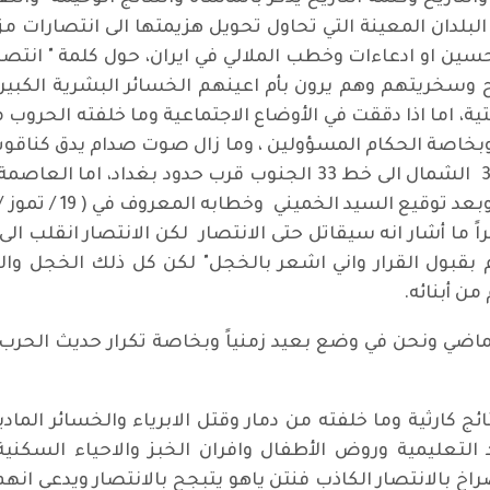
لبلدان المعينة التي تحاول تحويل هزيمتها الى انتصارات م
او ادعاءات وخطب الملالي في ايران، حول كلمة " انتصرنا "
 وسخريتهم وهم يرون بأم اعينهم الخسائر البشرية الكبير
ية، اما اذا دققت في الأوضاع الاجتماعية وما خلفته الحروب من
 وبخاصة الحكام المسؤولين ، وما زال صوت صدام يدق كناقوس
اقسام "منع تحليق الطيران الحربي خط ( 36 الشمال الى خط 33 الج
ً ما أشار انه سيقاتل حتى الانتصار لكن الانتصار انقلب الى ت
بول القرار واني اشعر بالخجل" لكن كل ذلك الخجل والعا
من أبنائه.
لى الماضي ونحن في وضع بعيد زمنياً وبخاصة تكرار حديث الحرب
ئج كارثية وما خلفته من دمار وقتل الابرياء والخسائر الماد
التعليمية وروض الأطفال وافران الخبز والاحياء السكن
؟ الصراخ بالانتصار الكاذب فنتن ياهو يتبجح بالانتصار ويدعي ا