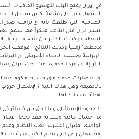
في إيران يفتح الباب لتوسيع اتفاقيات الس
الانتصار ومن على منصة إكس يسجل السيد خام
الهلامية التي اطلقت، بانه أي ترامب اصدر ال
اشكر ايران على ابلاغنا مبكراً مما سمح بع
المنطقة وكذلك الكثير من شعوب ودول العال
مخطط" زمنياً وكذلك النتائج" فوقفت الحر
الإيرانية وحسب الادعاء الأمريكي ان البرن
النار، إلا ان غزة المدمرة بقت تحت نيران إسر
أي انتصارات هذه ؟ واي مسرحية كوميدية ل
بالحقيقة وهل هناك النية ؟ لإشعال حروب ا
اهداف مخطط لها.
الهجوم الإسرائيلي وما لحق من خسائر في ال
من خسائر مادية وبشرية فقد نجحا الاثنان ب
الواهية، فايران اعتبرت بقاء النظام وعدم 
واصفهان"وهي التي تضم الكثير من أجهزة الطر