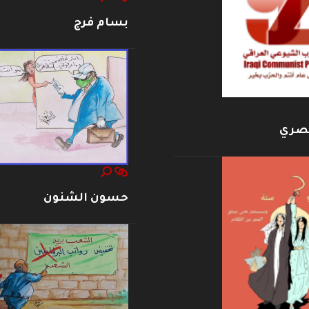
بسام فرج
بصري
حسون الشنون