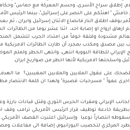
لام، إطلاق سراح الأسرى، وحسم المعركة مع حماس".وحكام
نئي " اهنئكم على النصر على إسرائيل"، بينما الرئيس الأمر
أمر بوقف اطلاق النار فانصاع الاثنان إسرائيل وايران ، ثم 
دم ازهاق ارواح او إصابة احد، اثنا عشر يوما من الطائرات 
م مشدودة وقلقة خوفاً من امتداد الحرب لتشمل المنطقة 
ب بين مصدق ومكذب بمجرد أن طارت الطائرات الامريكية م
امج الإيراني للطاقة النووية انتهى، وانتهى الخطر ولملم ا
ائيل واسلحتها الامريكية لأنها اخطر من صواريخ ايران.
لضحك على عقول الملايين والملايين المغيبين؟ ما الهدف
خرى عفواً " مسرحيات قصيرة" ولهذا ان كلمة الانتصار مطل
جانب الإيراني ومقرات الحرس الثوري وقتل قيادات بارزة وعل
طريقة خادعة توظيف قرار الرئيس الأمريكي ترامب وقف اطلا
سقوطه انتصاراً نوعيا وإسرائيل اعتبرت القصف الأمريكي لثل
د المركزي لتخصيب اليورانيوم، إضافة الى مفاعلات ومصانع ل