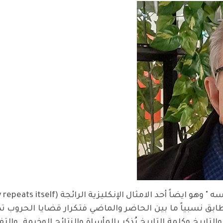
بق نسبياً ما بين الحاضر والماضي فتكرار قضايا الحروب تد
لتاريخ وكلمة التاريخ يُذكر بالمأساة والنتائج الوخيمة وال