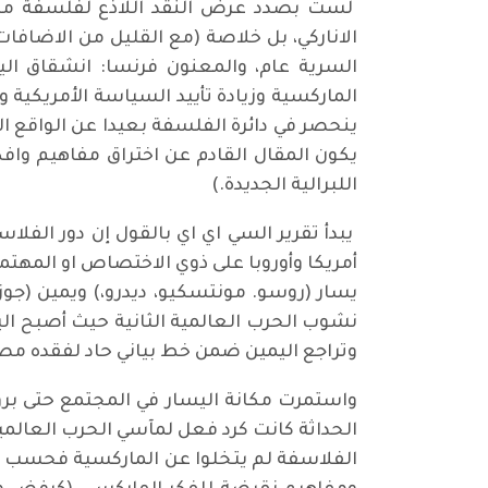
لست بصدد عرض النقد اللاذع لفلسفة ما ب
الاناركي، بل خلاصة (مع القليل من الاضاف
السرية عام، والمعنون فرنسا: انشقاق الي
الماركسية وزيادة تأييد السياسة الأمريكية
ينحصر في دائرة الفلسفة بعيدا عن الواقع ا
اللبرالية الجديدة.)
يبدأ تقرير السي اي اي بالقول إن دور الفلاس
أمريكا وأوروبا على ذوي الاختصاص او المهت
يسار (روسو. مونتسكيو، ديدرو،) ويمين (جوز
نشوب الحرب العالمية الثانية حيث أصبح اليس
وتراجع اليمين ضمن خط بياني حاد لفقده مصد
واستمرت مكانة اليسار في المجتمع حتى برو
الحداثة كانت كرد فعل لمآسي الحرب العالمية
الفلاسفة لم يتخلوا عن الماركسية فحسب بل