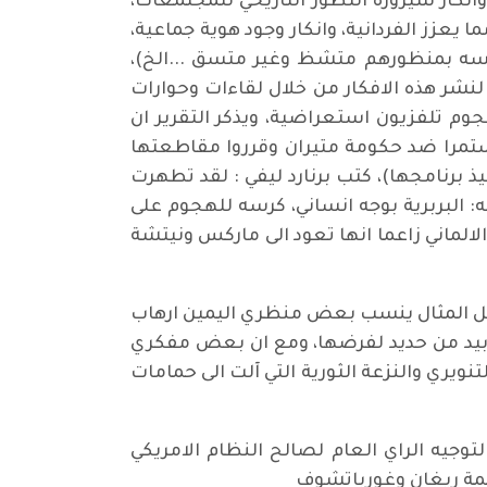
نكار سيرورة التطور التاريخي للمجتمعات،
عزز الفردانية، وانكار وجود هوية جماعية،
فسه بمنظورهم متشظ وغير متسق ...الخ)،
نشر هذه الافكار من خلال لقاءات وحوارات
سفة قد تحولوا الى نجوم تلفزيون استعراضية، ويذكر التقرير ان
 مستمرا ضد حكومة متيران وقرروا مقاطعتها
ذ برنامجها)، كتب برنارد ليفي : لقد تطهرت
: البربرية بوجه انساني، كرسه للهجوم على
الماني زاعما انها تعود الى ماركس ونيتشة
بيل المثال ينسب بعض منظري اليمين ارهاب
 بيد من حديد لفرضها، ومع ان بعض مفكري
لتنويري والنزعة الثورية التي آلت الى حمامات
وجيه الراي العام لصالح النظام الامريكي