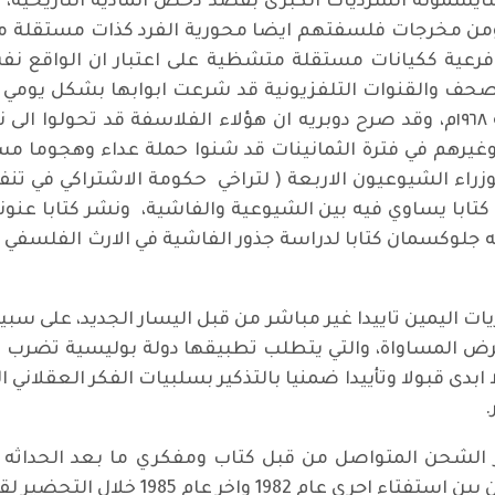
سمونه السرديات الكبرى بقصد دحض المادية التاريخية، وا
من مخرجات فلسفتهم ايضا محورية الفرد كذات مستقلة مما ي
فرعية ككيانات مستقلة متشظية على اعتبار ان الواقع ن
صحف والقنوات التلفزيونية قد شرعت ابوابها بشكل يومي ل
ومحاضرات، وخاصة بعد احداث ثورة الطلبة ١٩٦٨م، وقد صرح دوبريه ان هؤلاء الفلا
رد وغيرهم في فترة الثمانينات قد شنوا حملة عداء وهجوما
راء الشيوعيون الاربعة ( لتراخي حكومة الاشتراكي في تنفي
تابا يساوي فيه بين الشيوعية والفاشية، ونشر كتابا عنونه
 جلوكسمان كتابا لدراسة جذور الفاشية في الارث الفلسفي ال
ات اليمين تاييدا غير مباشر من قبل اليسار الجديد، على س
فرض المساواة، والتي يتطلب تطبيقها دولة بوليسية تضرب
لا ابدى قبولا وتأييدا ضمنيا بالتذكير بسلبيات الفكر العقلاني ا
.
ير الشحن المتواصل من قبل كتاب ومفكري ما بعد الحداثه لت
م 1985 خلال التحضير لقمة ريغان وغورباتشوف