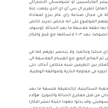
فيشر الماركسيين او تشومسكي الاشتراكي
لعام) لتقرير ال سي آي اي الذي رفعت عنه
ثة في مجال صناعة راي عام ينزع لمعاداة
 لا يفهم الموضوع على انه محض تجريد خالص
ة بما حققه فلاسفة ما بعد الحداثة. (وسوف
يكون المقال القادم عن اختراق مفاهيم وافكار ما بعد الحداثة للفضاء الثقافي العربي عموما والعراقي خصوصا، بعد ٢٠٠٣ لاتساقها مع قيم وافكار
راي محليا وعالميا، ولا ينحصر دورهم كما في
 ثم العالم أجمع، مع انقسام الفلاسفة الى
أفكار بين الطرفين شبه متكافئ آنذاك، حتى
لدوره في مقاومة النازية ولمواقفه الوطنية،
قبة الستالينية، (بالحقيقة فلسفة ما بعد
تي من قبل مفكري الحداثة والتنوير). هؤلاء
يتي، وقد بذلوا جهودا حثيثة لنشر افكارا