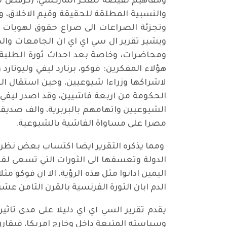
ومفاهيم نقيضة للفكر الماركسي، (كرفض ماي
والنسبية المطلقة للحقيقة وقيم الاخلاق، و
وتجزئة الصراعات الى صراع حقوق لهويات 
ويشير تقرير ال سي اي اي ان الجامعات وال
هؤلاء المفكرين: فوكو، برنارد ليفي وليوتا
لاشراكها وزراءا شيوعيين، وحين استقال الوز
الحكومة من اربعة فاشيين، وقد اصدر ليفي ك
الشيوعيين واتهامهم بالبربرية، والف صديقه
مصرا على مساواة الفاشية بالشيوعية.
ومما يذكره التقرير ايضا اكتساب بعض نظري
الدولة وتعسفها الى الثورات التي تسعى ل
اليمين ادانوا مثل هذه الرؤية، الا ان فوكو مث
الدم ابان الثورة الفرنسية بالقرن الثامن عشر
يقدم تقرير السي اي اي دليلا على مدى تاث
وسياسته المتبعة داخل وخارج امريكا، فيقارن بين استفتاء اجري عام 1982 واخر عا