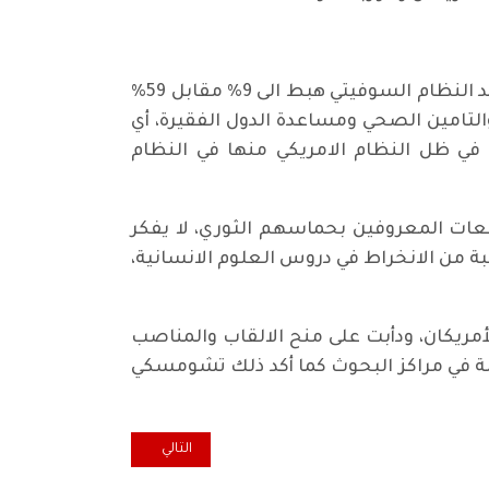
وفي عام 1985 تصاعدت نسبة تاييد النظام الامريكي الى 43% وهبطت نسبة معارضته الى 27%، بينما تاييد النظام السوفيتي هبط الى 9% مقابل 59%
لتامين الصحي ومساعدة الدول الفقيرة، أي
ل في ظل النظام الامريكي منها في النظام
عات المعروفين بحماسهم الثوري، لا يفكر
 من الانخراط في دروس العلوم الانسانية،
أمريكان، ودأبت على منح الالقاب والمناصب
انة في مراكز البحوث كما أكد ذلك تشومسكي
المقال التالي: حول حرب .. لها ف
التالي