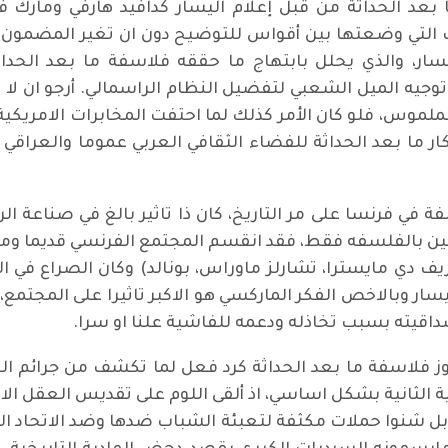
عد الحداثة من قبل إعلام اليسار كدافيد هارفي ومارك 
ات التي وضعتها بين أقواس للتوضيح دون ان تغير المضمون ا
سار، والذي يحلل بابتهاج ما حققه فلاسفة ما بعد الحدا
 وتوجيه الميل الشعبي لتفضيل النظام الراسمالي. أرجو ان
لملموس، فلو كان الأمر كذلك لما احتفت المخابرات الامريكي
فة في فرنسا على مر التاريخ، كان ذا تاثير بالغ في صناعة ال
مين بالفلسفه فقط، فقد انقسم المجتمع الفرنسي قديما ومن
يف دي مايسترا، تشارلز ماوراس، بونالد) وكان الصراع في ال
ار وبالاخص الفكر الماركسي هو الاكبر تاثيرا على المجتمع، 
اقيته بسبب تخاذله ودعمه للفاشية علنا او سرا.
ز فلاسفة ما بعد الحداثة كرد فعل لما تكشف من جرائم الح
 الثانية بشكل اساسي، اذ ألقى اللوم على تقديس العقل الادا
 شنوا حملات مكثفة لتعبئة الشباب ضدها وضد الاتحاد السوف