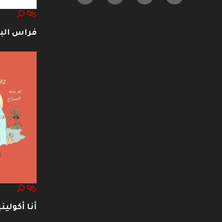
فراس ال
أنا أكوليني