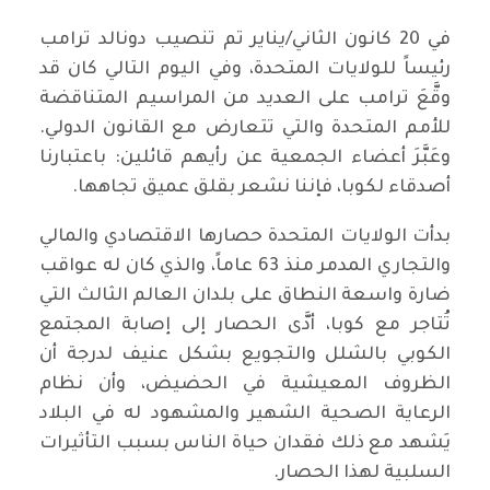
في 20 كانون الثاني/يناير تم تنصيب دونالد ترامب
رئيساً للولايات المتحدة، وفي اليوم التالي كان قد
وقَّعَ ترامب على العديد من المراسيم المتناقضة
للأمم المتحدة والتي تتعارض مع القانون الدولي.
وعَبَّرَ أعضاء الجمعية عن رأيهم قائلين: باعتبارنا
أصدقاء لكوبا، فإننا نشعر بقلق عميق تجاهها.
بدأت الولايات المتحدة حصارها الاقتصادي والمالي
والتجاري المدمر منذ 63 عاماً، والذي كان له عواقب
ضارة واسعة النطاق على بلدان العالم الثالث التي
تُتاجر مع كوبا، أدَّى الحصار إلى إصابة المجتمع
الكوبي بالشلل والتجويع بشكل عنيف لدرجة أن
الظروف المعيشية في الحضيض، وأن نظام
الرعاية الصحية الشهير والمشهود له في البلاد
يَشهد مع ذلك فقدان حياة الناس بسبب التأثيرات
السلبية لهذا الحصار.