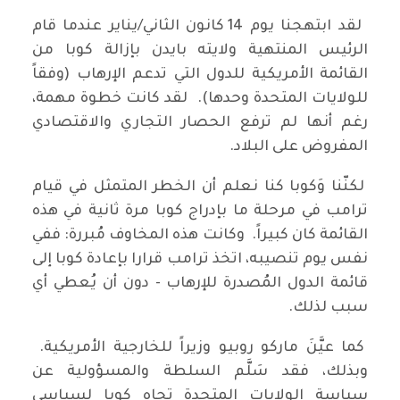
لقد ابتهجنا يوم 14 كانون الثاني/يناير عندما قام
الرئيس المنتهية ولايته بايدن بإزالة كوبا من
القائمة الأمريكية للدول التي تدعم الإرهاب (وفقاً
للولايات المتحدة وحدها). لقد كانت خطوة مهمة،
رغم أنها لم ترفع الحصار التجاري والاقتصادي
المفروض على البلاد.
لكنّنا وَكوبا كنا نعلم أن الخطر المتمثل في قيام
ترامب في مرحلة ما بإدراج كوبا مرة ثانية في هذه
القائمة كان كبيراً. وكانت هذه المخاوف مُبررة: ففي
نفس يوم تنصيبه، اتخذ ترامب قرارا بإعادة كوبا إلى
قائمة الدول المُصدرة للإرهاب - دون أن يُعطي أي
سبب لذلك.
كما عيَّنَ ماركو روبيو وزيراً للخارجية الأمريكية.
وبذلك، فقد سَلَّم السلطة والمسؤولية عن
سياسة الولايات المتحدة تجاه كوبا لسياسي