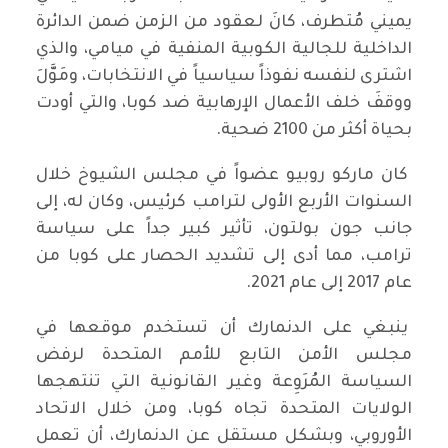
يميني مُتطرف، كانَ لعقود من الزمن ضمن الدائرة
الداخلية للجالية الكوبية المنفية في ميامي، والذي
اشترى لنفسه نفوذاً سياسياً في الانتخابات، ومَوَّلَ
ووقفَ خلف الأعمال الإرهابية ضد كوبا، والتي أودت
بحياة أكثر من 2100 ضحية.
كان ماركو روبيو عضواً في مجلس الشيوخ خلال
السنوات الأربع الأولى لترامب كرئيس، وكان له، إلى
جانب جون بولتون، تأثير كبير جداً على سياسة
ترامب، مما أدى إلى تشديد الحصار على كوبا من
عام 2017 إلى عام 2021.
ينبغي على الدنمارك أن تستخدم موقعها في
مجلس الأمن التابع للأمم المتحدة لرفض
السياسة المُرَوِعة وغير القانونية التي تنتهجها
الولايات المتحدة تجاه كوبا، ومن خلال الاتحاد
الأوروبي، وبشكل مستقل عن الدنمارك، أن تعمل