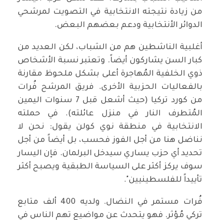
من زيادة نتيجته الانتخابية في التصويت لمرشحي
الدوائر الأنتخابية ودعم بعضهم البعض.
أغلبية الناشطين هم من الشباب، لكن العديد من
كبار السن يشاركون أيضاً. وتعتبر نسبة الأشخاص
ذوي الخلفية المُهاجرة أعلى بشكل ملحوظ مقارنة
بالفعاليات الحزبية الأخرى. فريق المرشح فُرات
من كورد تركيا (حيث أشعل قبل 7 سنوات اليمين
المُتطرف النار في منزل عائلته). في حملته
الانتخابية في منطقة نوي كولن يقول: نحن لا
نناضل هنا من أجل الفوز فحسب، بل أيضاً من أجل
تحديد أي حزب يساري سيدخل البرلمان. فإن اليسار
سوف يركز أكثر على السياسة الطبقية ويصبح أكثر
تأييداً للفلسطينيين".
فُرات مستمر في النضال. ولديه 400 ألف متابع
تركي مُؤثر. فهو يتحدث عن مواضيع تهم الناس في