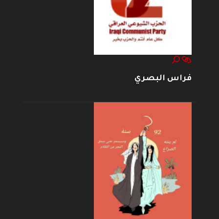
فراس البصري