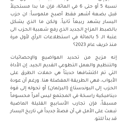
نسبة 5 أو حتى 6 في المائة، فإن ما بدا مستحيلاً
قبل بضعة أشهر فقط أصبح ملموساً: ان حزب
اليسار يشهد ربيعاً ثانياً. ولكن ما الذي يشكل
بالضبط المزاج الجديد الذي رفع شعبية الحزب الى
عتبة الـ 5 بالمائة في استطلاعات الرأي لأول مرة
منذ خريف عام 2023؟
إنه مزيج من تحديد المواضيع والإحصائيات
والتنظيم والعمل التطوعي القديم الجيد. إن الأداة
التي تم اكتشافها حديثاً هي حملات الطرق على
الأبواب، فهي الطريقة المفضلة هنا. ورغم أن عودة
الحزب إلى البوندستاغ (البرلمان) أو تحوله إلى قوة
ديناميكية راسخة في المجتمع ليس أمراً محسوماً
مسبقاً، فإن تجارب الأسابيع القليلة الماضية
تبعث على الأمل في أن فصلاً جديداً في تاريخ اليسار
قد بدأ للتو.