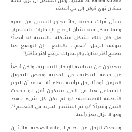
Schönleinstraße فقيرة. ومن السهل أن نرى حاجة
سكان نوي كولن إلى حي أنظف.
يسأل فُرات بجدية رجلاً تجاوز الستين من عمره
وعما يفكر فيه بشأن ارتفاع الإيجارات باستمرار.
هل كان ذلك يشكل مشكلة بالنسبة له أيضاً؟
يتوقف الرجل: "نعم... بالطبع. إن الوضع هنا
يصبح أكثر قذارة، والإيجارات ترتفع أكثر فأكثر!"
يتحدثون عن سياسة الإيجار اليسارية، ولكن أيضاً
عن خدمة التنظيف في المدينة ونقص التمويل
المزمن. أومأ الرجل برأسه ببطء. ألا تعتقد أن التوتر
الاجتماعي هنا في الحي سيكون أقل لو نجحت
الأنظمة الاجتماعية؟ لو لم يكن كل شيء باهظ
الثمن وقذراً؟ "لو تم استثمار المزيد في التعليم؟".
وهو لا يزال يهز رأسه.
ويتحدث الرجل عن نظام الرعاية الصحية، قائلاً إن