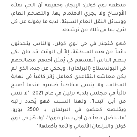
منطقة نوي كولن: الإيجار، وحقيقة أن الحي تملأه
الأوساخ ولا يجري الاهتمام بها، والتضخم العام،
ووسائل النقل العام السيئة. لديه ما يقوله عن كل
شئ، بما في ذلك عن ترشحه.
فهو مُتجذر في حي نوي كولن، والناس يتحدثون
دائماً عن هذه المنطقة، إلاّ أن الوقت قد حان لكي
ينظم الناس أنفسهم كي يُمثل أحدهم مصالحهم
في البوندستاغ (البرلمان). ويحكي عن جده، الذي لم
يكن معاشه التقاعدي كعامل زائر كافياً في نهاية
المطاف، ولا ينسى مخاطباً ضميره عندما أصبح
نائباً في مجلس بلدية برلين في عام 2021: "لا تنس
من أين أتيت!". ولهذا السبب فهو يًحدد راتبه
ويقلصه كعضو في البرلمان بـ 2500 يورو.
"فلنناضل معاً من أجل يسار قوي!"، "ولنهُز حي نوي
كولن والبرلمان الألماني والأمة بأكملها!"