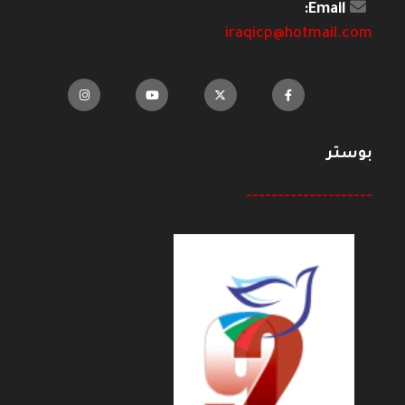
Email:
iraqicp@hotmail.com
بوستر
--------------------