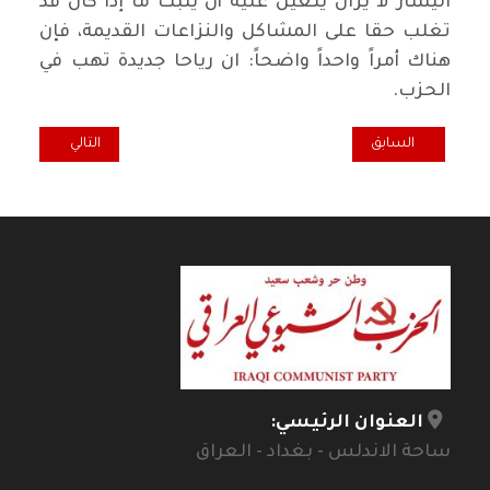
اليسار لا يزال يتعين عليه أن يُثبت ما إذا كان قد
تغلب حقا على المشاكل والنزاعات القديمة، فإن
هناك أمراً واحداً واضحاً: ان رياحا جديدة تهب في
الحزب.
المقال السابق: مصانع العقول: الجامعات التي تغير العالم الحلقة 5 جامعة ستانفورد
المقال التالي: الش
السابق
التالي
العنوان الرئيسي:
ساحة الاندلس - بغداد - العراق