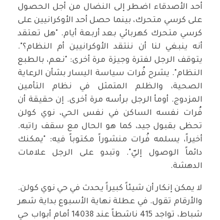
أحد الأصدقاء اضطر إلى النضال من أجل الحصول
على كرسي متحرك، بينما حصل أحد الأوكرانيين على
كرسي متحرك كهربائي بعد أربعة أيام. "هل تعتقد
أنه ينبغي لنا أن ننتقد الأوكرانيين أم النظام؟".
يتوقف الرجل لفترة وجيزة مرة أخرى: "نعم، بالطبع
النظام". يشرح فُرات سياسة اليسار بشأن الرعاية
الصحية، والظلم المتمثل في نظام التأمين
المزدوج. أومأ الرجل برأسه مرة أخرى. إن حقيقة أن
فُرات نفسه الساكن في نفس الحي، نوي كولن
تحظى بقبول جيد، كما هو الحال مع سقف راتبه.
أخيراً، يسلمه فُرات منشوراً مكتوباً فيه: "يمكنك
دائماً الوصول إليّ". وتبدو على الرجل علامات
الدهشة.
لا يمكن إنكار أن شيئاً كبيراً يحدث في حي نوي كولن.
والأرقام تقول. في عطلة نهاية الأسبوع بداية شهر
شباط، تواجد 415 ناشطاً عند 14038 أمام أبواب حي