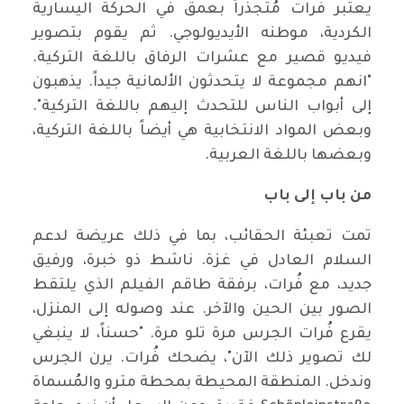
يعتبر فُرات مُتجذراً بعمق في الحركة اليسارية
الكردية، موطنه الأيديولوجي. ثم يقوم بتصوير
فيديو قصير مع عشرات الرفاق باللغة التركية.
"انهم مجموعة لا يتحدثون الألمانية جيداً. يذهبون
إلى أبواب الناس للتحدث إليهم باللغة التركية".
وبعض المواد الانتخابية هي أيضاً باللغة التركية،
وبعضها باللغة العربية.
من باب إلى باب
تمت تعبئة الحقائب، بما في ذلك عريضة لدعم
السلام العادل في غزة. ناشط ذو خبرة، ورفيق
جديد، مع فُرات، برفقة طاقم الفيلم الذي يلتقط
الصور بين الحين والآخر. عند وصوله إلى المنزل،
يقرع فُرات الجرس مرة تلو مرة. "حسناً، لا ينبغي
لك تصوير ذلك الآن"، يضحك فُرات. يرن الجرس
وندخل. المنطقة المحيطة بمحطة مترو والمُسماة