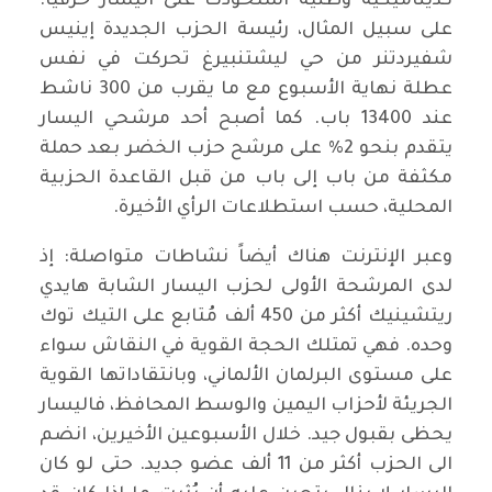
كديناميكية وطنية استحوذت على اليسار حرفياً.
على سبيل المثال، رئيسة الحزب الجديدة إينيس
شفيردتنر من حي ليشتنبيرغ تحركت في نفس
عطلة نهاية الأسبوع مع ما يقرب من 300 ناشط
عند 13400 باب. كما أصبح أحد مرشحي اليسار
يتقدم بنحو 2% على مرشح حزب الخضر بعد حملة
مكثفة من باب إلى باب من قبل القاعدة الحزبية
المحلية، حسب استطلاعات الرأي الأخيرة.
وعبر الإنترنت هناك أيضاً نشاطات متواصلة: إذ
لدى المرشحة الأولى لحزب اليسار الشابة هايدي
ريتشينيك أكثر من 450 ألف مُتابع على التيك توك
وحده. فهي تمتلك الحجة القوية في النقاش سواء
على مستوى البرلمان الألماني، وبانتقاداتها القوية
الجريئة لأحزاب اليمين والوسط المحافظ، فاليسار
يحظى بقبول جيد. خلال الأسبوعين الأخيرين، انضم
الى الحزب أكثر من 11 ألف عضو جديد. حتى لو كان