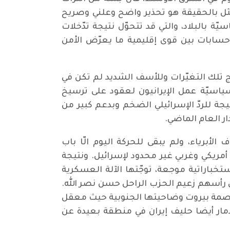
لمثل بالحقيقة هو تحذير واضح وعلني وصريح
 بالبلاد، والتي قد تتحوّل نتيجة تدّخلات
حسابات بين قوى إقليمية ما يعرّض الأمن
ج تلك التغيّرات وللأسف الشديد لم تكن في
ياسيّة عمل الإيرانيون لعقود على ترسيخ
جة للردّ الإسرائيلي الضخم وبدعم كبير من
ر العام الماضي.
برياء، ولم يبقى للحركة اليوم الّا باب
ريكي وغربي غير محدود لإسرائيل. ونتيجة
تخباراتية موجعة، توجّتها الآلة العسكرية
ى رأسهم زعيم الحزب الراحل حسن نصر الله.
لعاصمة بيروت وضاحيتها الجنوبية حيث معقل
لدمار أيضا حليف إيران في منطقة بعيدة عن