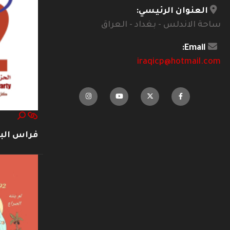
العنوان الرئيسي:
ساحة الاندلس - بغداد - العراق
Email:
iraqicp@hotmail.com
فراس ال