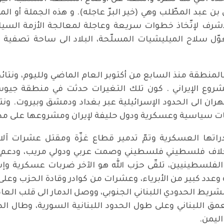
ن عبد المطّلب وهي (خير البرّ عاجله). و هذه الجملة أو ا
رف لإتّخاذ خطوات سريعة وعاجلة لمعالجة الأزمة السياسيّة
ّل سلاح الميليشيات المسلّحة، البلاد الى ساحة تصفية 
المنطقة منذ السابع من أكتوبر العام الماضي ولليوم، ونتائ
روع الإيراني . كون تلك التغيرات حدثت في منطقة جيوس
ن الى الحدود الإسرائيلية عبر بغداد ودمشق وبيروت. ونتي
ّات سياسية وعسكرية ودول حليفة لإيران ومشروعها على مدا
ا العسكرية وتمّ تدمير قطاع غزّة ومقتل عشرات آلاف الأ
خلاف فلسطيني فلسطيني وصمت عربي ودولي مريب، ودعم أم
 الفلسطينيين، تلقّى حزب الله هو الآخر ضربات عسكرية وإس
وعدد كبير من الأبرياء، وعشرات من كوادر وقادة الحزب وعل
 الشريط الحدودي اللبناني الجنوبي، ووصل الدمار الى قلب ا
لعمق اللبناني وعلى طول الحدود اللبنانية السورية، وطال ا
اليمن.