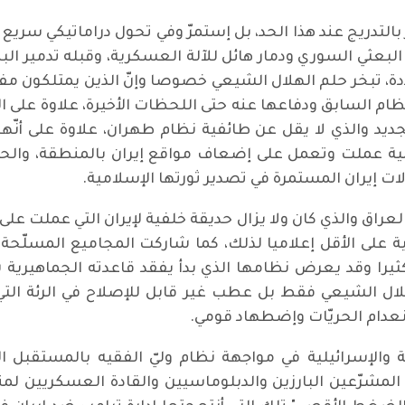
 بالتدريج عند هذا الحد، بل إستمرّ وفي تحول دراماتيكي سر
بعثي السوري ودمار هائل للآلة العسكرية، وقبله تدمير الب
دة، تبخر حلم الهلال الشيعي خصوصا وإنّ الذين يمتلكون م
النظام السابق ودفاعها عنه حتى اللحظات الأخيرة، علاوة عل
جديد والذي لا يقل عن طائفية نظام طهران، علاوة على أنّ
يمية عملت وتعمل على إضعاف مواقع إيران بالمنطقة، والح
ت إيران المستمرة في تصدير ثورتها الإسلامية.
العراق والذي كان ولا يزال حديقة خلفية لإيران التي عملت 
ة على الأقل إعلاميا لذلك، كما شاركت المجاميع المسلّحة 
يرا وقد يعرض نظامها الذي بدأ يفقد قاعدته الجماهيرية 
لهلال الشيعي فقط بل عطب غير قابل للإصلاح في الرئة ال
إنعدام الحريّات وإضطهاد قومي.
والإسرائيلية في مواجهة نظام وليّ الفقيه بالمستقبل
لمشرّعين البارزين والدبلوماسيين والقادة العسكريين ل