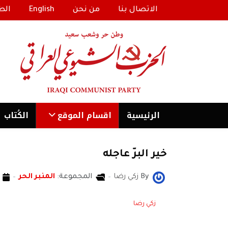
الاتصال بنا
من نحن
English
الط
الرئیسية
اقسام الموقع
الكُتاب
خير البرّ عاجله
By
زكي رضا
المجموعة:
المنبر الحر
زكي رضا