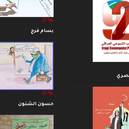
بسام فرج
بصري
حسون الشنون