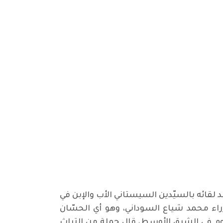
 لقائه بالسيّدين السيستاني الأب والإبن في
راء محمد شياع السوداني، وهو أي الحسّان
ليوم في الشرق الأوسط، قال جملة من التراث