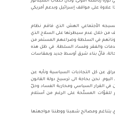
دورة رئاسته الأولى، وكان خطاب السيناتور
 هذا علاوة على مواقف إسرائيل وبدعم أمريكي
نسيجه الأجتماعي الهش الذي فاقم نظام
ف من خلال عدم سيطرتها على السلاح الذي
مكوناتهم في السلطة وصراعهم المستمر من
لخدمات والفقر وفساد السلطة. في ظل هذه
الة، فأنّ بناء شرق أوسط جديد وبمقاسات
راق عن كل التجاذبات السياسية ونأيه عن
د اليوم. نحن بحاجة الى ترسيخ دولة القانون
 في القرار السياسي ومحاربة الفساد وحلّ
م للقوّات المسلّحة على الرغم من أستلام
الذي يتناغم ومصالح شعبنا ووطننا مواجهتها