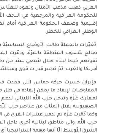
العربي ذهبت مذهب الأمثال وتعود للعبّاس ب
للحكومة العراقية والمرجعية في النجف الأش
إقليمية وضعف الحكومة العراقية أمام تغو
الوطني العراقي للخطر.
تغيّرات بالجملة طالت الأوضاع السياسيّة ب
صالح شعوب المنطقة بالمرّة، ودمّرت المش
نفوذهم فيها لبناء هلال شيعي يمتد من طهرا
أمريكا والغرب، تمّ تدمير قدرات قوى ومنظم
فإيران خسرت حركة حماس التي فقدت قدراته
المفاوضات لإنقاذ ما يمكن إنقاذه في ظل 
لمعارك غزّة وتدخل حزب الله اللبناني لدعم
الصهيونية بقتل المئات من عناصر حزب الله 
وكما دُمّرت غزّة تم تدمير عشرات القرى في
حزب الله، والى مناطق لبنانية أخرى داخل ا
الشرق الأوسط الّا أنها مهمة استراتيجيا أي 