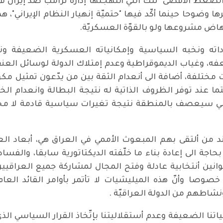
ضغط الأقصى" تلك التي أنتهجتها إدارة ترامب ضد إيران في 
ا وضوحا حينما أكّد فيها "حتميّة إنهيار النظام الإيراني"،
هاض مشروعها ولو بالقوّة العسكريّة.
اداته ونخبه السياسية وإمكانياته العسكرية الضعيفة و
، وغياب الديموقراطية وعدم إمتلاك الدولة لوسائل العن
مختلفة، أضافة الى أنعدام الثقة بين من يدّعون تمثيل 
ا عند توفر الظروف الذاتية له نتيجة البطالة وانعدام ا
سياسي سيعصف بالمنطقة نتيجة تغيرات سياسية قادمة لا مح
 من ألتقى بهم المبعوث الأممي في العراق هي، أبعاد الع
حاجة الى إعادة بناء ما خلّفته الديكتاتورية سابقا، والفسا
انين أنتخابية عادلة وفتح المجال لمشاركة جميع العراقيين
وصا وأنّ هذه الميليشيات لا تأتمر بأوامر القائد العا
شاطهم من الدولة العراقيّة .
ياتنا الضعيفة وعدم أستقلاليتنا بإتّخاذ القرار السياسي 