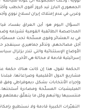
نووية"، ودعت المجموعة الى عودة سياسة "ال
الجمهوري البارز تيد كروز أقوى الخطب وأكثره
وغربي في عدم إمتلاك إيران لسلاح نووي وأج
السؤال اليوم هو: أين العراق بفساد قي
المحاصصة الطائفية القومية تشرذمه وضعفه
في يد العشائر وقوى مسلّحة تحت مسميّات 
أجل مصالحهم، وتذمّر جماهيري سينفجر حتم
الأوضاع الإستثنائية والتي تنذر بزلزال 
إسرائيلية قادمة لا محالة هي الأخرى.
الحكمة تقول، هذا إن كانت هناك حكمة عند
مشاريع الدول الأقليمية وصراعاتها، فبلدنا ب
وإجراء الأنتخابات بشكل ديموقراطي وفق قو
الميليشيات المسلّحة ومصادرة أسلحتها، خص
منتسبيها رواتبهم وكل ما يتعلّق بعملهم ون
التغيّرات الكبيرة قادمة ولا نستطيع بإمكان