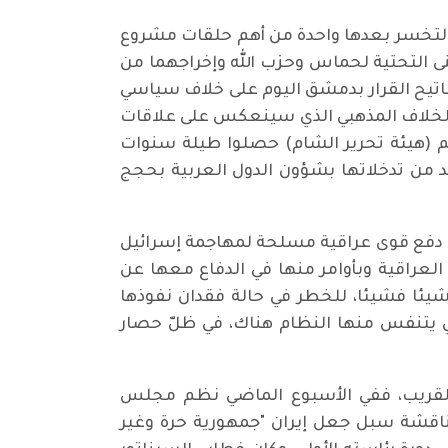
يع لتخسر بعدها واحدة من أهم حلقات مشروع
نى التحتية لحماس وحزب الله وإخراجهما من
فاتيح القرار بدمشق اليوم على خلاف سياسي
ى الخلاف المذهبي الذي سينعكس على علاقات
هم (هيئة تحرير الشام) حصلوا طيلة سنوات
د من تدخلاتها بشؤون الدول العربية بحجج
على دفع قوى عراقية مسلحة لمهاجمة إسرائيل
العراقية وبأوامر منها في الدفاع معها عن
شيئا فشيئا، للخطر في حالة فقدان نفوذها
تي يتنفس منها النظام هناك، في ظلّ حصار
 القريب، ففي الأسبوع الماضي نظم مجلس
مناقشة سبل جعل إيران "جمهورية حرة وغير