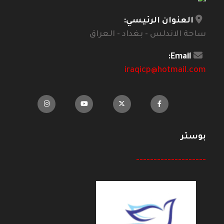
العنوان الرئيسي:
ساحة الاندلس - بغداد - العراق
Email:
iraqicp@hotmail.com
بوستر
--------------------