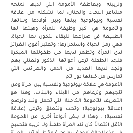
وتربيته، وبعاطفة الأمومة التي لديها تمنحه
مشاعر الدفء والحنان، لما تشكله من علاقة
نفسية وبيولوجية بينها وبين أولادها وبناتها،
والأمومة هي أكبر وظيفة للمرأة وهبتها لها
الطبيعة في صراعها للبقاء لتكون بها الحياة،
فهي رمز الحياة واستمرارها؛ وتعتبر أقوى الغرائز
لدى المرأة وتظهر لديها من طفولتها المبكرة
فنجد الطفلة ترعى أخواتها الذكور وتعتني بهم
وتجد لديها العديد من الدمى والعرائس التي
تمارس من خلالها دور الأم.
الأمومة هي علاقة بيولوجية ونفسية بين امرأة ومن
تنجبهم وترعاهم من الأبناء والبنات. وهذا هو
التعريف للأمومة الكاملة التي تحمل وتلد وترضع
(علاقة بيولوجية) وتحب وتتعلق وترعى (علاقة
نفسية) . وهذا لا ينفى أنواعاً أخرى من الأمومة
الأقل اكتمالاً كأن تلد المرأة طفلاً ولا تربيه فتصبح
في هذه الحالة أمومة بيولوجية فقط، أو تربى المرأة