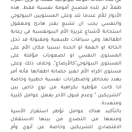
طفلاً لم تلده فتصبح أمومة نفسية فقط. هذه
الأدوار للأم عندما تلد وعلى المستويين البيولوجي
والنفسي يجب ان تشبع بقدر هادئ ومعقول
استجابة لأشباع غريزة الأم البيونفسية في رعاية
اطفالها, وفي سياقات طبيعية ومقبولة قد تحل
الخالة او العمة او الجدة نسبيا مكان الأم على
المستوى النفسي او لصعوبات مؤقتة على
المستوى البيولوجي"كالأرضاع", وخلاف ذلك وعلى
مستوى اكراه الأم لغير حضانة اطفالها فأنه أمر
يهدد بمخاطر واضطرابات نفسية خطيرة وخاصة
اذا كانت مؤطرة بكراهية من نوع خاص بين
"الشريكين " وعدم قبول الآخر بفعل عوامل كثيرة
ومتعددة.
بالتأكيد هناك عوامل تؤطر استقرار الأسرة
ومنعها من التصدع, من بينها الاستقلال
الاقتصادي للشريكين وخاصة عن أبوي وأم