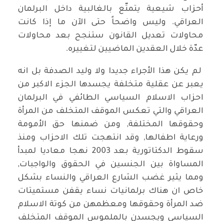
أحزاب شيعية يتمتّع بالغالبية داخل البرلمان
العراقي. وليس واضحاً حتى الآن ما إذا كانت
محاولات تعديل القانون ستنجح بعد محاولات
عدّة خلال العقدين الماضيين لتغييره.
لم يكن هذا الأجراء جديدا ولا وليد الصدفة بل انه
يعبر عن عقلية متخلفة يجسدها الجزء الاكبر من
احزاب الاسلام السياسي الطائفي في البرلمان
العراقي والتي تعكس الموقف المتخلف من المرأة
وحقوقها المختلفة, ومن ضمنها حق الأمومة
ورعاية اطفالها, وقد انتهجت تلك الاحزاب ومنذ
سقوط الدكتاتورية بعد 2003 نهجا معاديا لمبدأ
المساواة بين الجنسين في الحقوق والواجبات,
ومما يثير غضب الشارع العراقي والنساء بشكل
خاص ان هناك برلمانيات نساء يقفن مستميتات
ضد المرأة وحقوقها ومعظمهن من كوتة الاسلام
السياسي ويجسدن بالملموس الموقف المتخلف