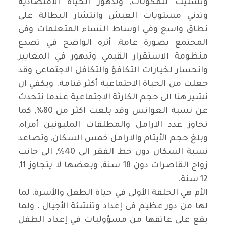
وتشتيت للمكونات, وتدهور الحياة الاقتصادية
وتدني مستويات العيش وانتشار البطالة على
نطاق واسع وفي اوساط النساء المتعلمات وفي
المجتمع بصورة عامة, أثره الواضح في تصدع
منظومة الاستقرار القيمي وتدهور في المعايير
وانحسار لخيارات التكافؤ والتكافل الاجتماعي وقد
جعلت من الحياة الاجتماعية أكثر قتامة. ويكفي ان
نشير هنا الى حجم الكارثة الاجتماعية عندما نتحدث
عن نسبة العوانس وقد بلغت اكثر من 80%, كما
تجاوز عدد الارامل والمطلقات المليونين أمراه,
وبلغ حجم الأيتام والارامل خمس السكان, وتصاعد
نسبة السكان دون خط الفقر الى 40%, الى جانب
زواج القاصرات دون 18 سنة, وبعضها لا يتجاوز 11,
12 سنة.
الأم هي الحلقة الأولى في حياة الطفل والأسرة، لما
لها من دور عظيم في إعداد وتنشئة الأجيال ، ولما
يقع على عاتقها من مسؤوليات في إعداد الطفل