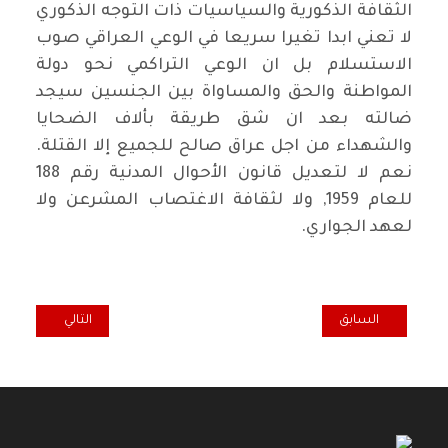
الثقافة الذكورية والسياسيات ذات التوجه الذكوري
لا تعني ابدا تغيرا سريعا في الوعي العراقي صوب
الاستسلام بل ان الوعي التراكمي نحو دولة
المواطنة والحق والمساواة بين الجنسين سيجد
ضالته بعد ان شق طريقة بألاف الضحايا
والشهداء من اجل عراق صالح للجميع إلا القتلة.
نعم لا لتعديل قانون الأحوال المدنية رقم 188
للعام 1959, ولا لثقافة الاغتصاب المشرعن ولا
لعهد الجواري.
المقال السابق: الترجمة وقضايا العالم*
المقال التالي: م
السابق
التالي