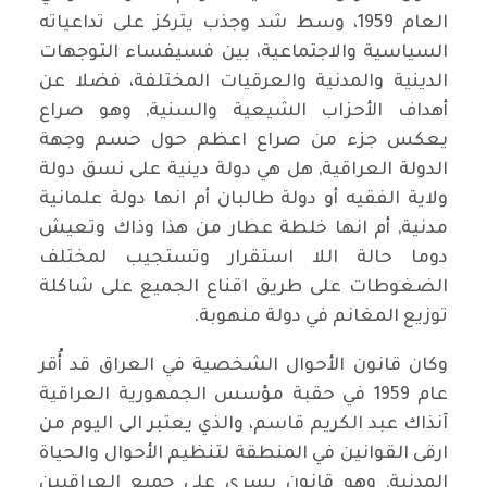
العام 1959، وسط شد وجذب يتركز على تداعياته
السياسية والاجتماعية، بين فسيفساء التوجهات
الدينية والمدنية والعرقيات المختلفة، فضلا عن
أهداف الأحزاب الشيعية والسنية, وهو صراع
يعكس جزء من صراع اعظم حول حسم وجهة
الدولة العراقية, هل هي دولة دينية على نسق دولة
ولاية الفقيه أو دولة طالبان أم انها دولة علمانية
مدنية, أم انها خلطة عطار من هذا وذاك وتعيش
دوما حالة اللا استقرار وتستجيب لمختلف
الضغوطات على طريق اقناع الجميع على شاكلة
توزيع المغانم في دولة منهوبة.
وكان قانون الأحوال الشخصية في العراق قد أُقر
عام 1959 في حقبة مؤسس الجمهورية العراقية
آنذاك عبد الكريم قاسم، والذي يعتبر الى اليوم من
ارقى القوانين في المنطقة لتنظيم الأحوال والحياة
المدنية, وهو قانون يسري على جميع العراقيين