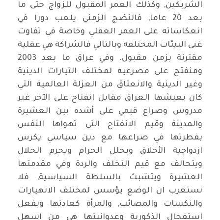
الشريكين, وكذلك العمر المقبول للزواج حتى ما
بعد 20 عاما, فالنضج الزمني يلعب دورا في
انعكاساته على العمر العقلي وخاصة في تفاوت
غنى البيئات المختلفة وبالتالي فالشراكة هي عقلية
مقترنة بزمن مقبول. وفي عراق ما بعد 2003
ومنفتح على مصرعيه لمختلف التيارات الدينية
وغير الدينية والانعتاق من العزلة العالمية التي
كان يعيشها العراق مقابل انفتاح على الآخر غير
مدروس وصراع قيمي على أشده بين العشيرة
والمدينة وقيم الانفتاح التي تهواها النفس
بفطرتها في صراعها مع دين سياسي يكرس
ازدواجية الأخلاق ويحلل الحرام ويحرم الحلال
ويتحالف مع قيم التخلف والردة وفي مقدمتها
العشيرة ويتشبث بالسلطة السياسية, فلا
نستغرب ان الوضع يؤسس لمختلف الانهيارات
والنكسات والمصائب, والمرأة كعادتها وبفعل
استفحال الذكورية وعدوانيتها هي من اسهل