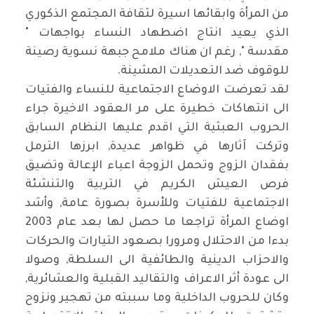
من المرأة وابقائها اسيرة لثقافة المجتمع الذكوري
الذي يعيد انتاج اضطهاد النساء بواجهات "
مقدسة ", رغم ان هناك ملامح جبهة نسوية رصينة
للوقوف ضد التعديلات المشينة.
لقد تعرضت الاوضاع الاجتماعية للنساء والفتيات
الى انتهاكات خطيرة على مر العقود الاخيرة جراء
الحروب العبثية التي اقدم عليها النظام السابق
وتركت آثارها في ظواهر عديدة, ابرزها الترمل
بفقدان الزوج وتحمل الزوجة اعباء الإعالة وتضيق
فرص العيش الكريم في التربية والتنشئة
الاجتماعية للفتيات وللأسرة بصورة عامة, وأشد
اوضاع المرأة تراجعا ما حصل لها بعد عام 2003
بدءا من الاحتلال ومرورا بصعود التيارات والحركات
والاحزاب الدينية والطائفية الى السلطة, وصولا
الى عودة أثر الاعراف والتقاليد القبلية والعشائرية,
وكان للحروب الداخلية وما سببته من تهجير ونزوح