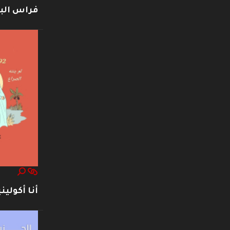
فراس ال
أنا أكوليني