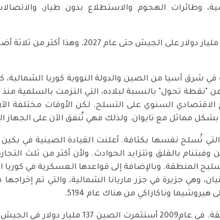
ة، وطائرات الهجوم والاستطلاع بدون طيار، والاتصالات
الحكومة اليابانية تريد إنفاق مامجموعهُ 320 مليار
عة في شرق آسيا من الصين والدولة النووية كوريا الشمالية، 
عن "نقطة تحول" بالنسبة لبلاده، التي التزمت بالسلمية منذ
ج الاقتصادي السنوي على التسلح. لكن الأوقات مختلفة الآن
ف بشكل مماثل مع تايوان. ولذلك فهي تُنفق الآن على الجها
لتي تُسلح نفسها بكثافة. أعلنت القيادة الصينية في بكين أ
 وفيتنام بالقلق وتتزايد الحوادث. ولأن أكثر من ثلث التجار
ليح المنطقة. وبالإضافة إلى قواعدها العسكرية في كوريا الج
هيروشيما وناكازاكي من هناك عام 5194.