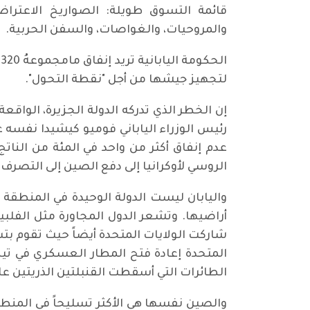
قائمة التسوق طويلة: الصواريخ الاعتراضي
والمروحيات، والغواصات، والسفن الحربية.
لتجهيز جيشها من أجل "نقطة التحول".
إن الخطر الذي تدركه الدولة الجزيرة، الواق
رئيس الوزراء الياباني فوميو كيشيدا نفسه 
عدم إنفاق أكثر من واحد في المئة من النات
الروسي لأوكرانيا إلى دفع الصين إلى التصر
واليابان ليست الدولة الوحيدة في المنطقة ا
أراضيها. وتشعر الدول المجاورة مثل الفلبين
شاركت الولايات المتحدة أيضاً حيث تقوم بتس
الطائرات التي أسقطت القنبلتين الذريتين على 