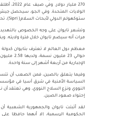
270 مليا
ستوكهولم الدولي لأبحاث السلام( Sipri)، تحتل الصين المركز الثاني بين الدول التي تنفق أكبر قدر من الأموال على جيشها في العالم.
وتشعر تايوان على وجه الخصوص بالتهديد. و
مرات أنه سيضم تايوان خلال فترة ولايته. وي
معظم دول العالم لا تعترف بتايوان كدولة م
الإجبارية من أربعة أشهر إلى سنة واحدة.
وفيما يتعلق بالصين، فمن الصعب أن تتسائل
السياسة الأمنية في شرق آسيا في مؤسسة ا
النووي ونزع السلاح النووي. وهي تعتقد أن نز
إحتواء صعود الصين.
لقد أثبتت تايوان والجمهورية الشعبية أ