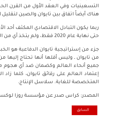
هناك أيضاً اتفاق بين تايوان والصين لتقليل الحو
حتى نهاية عام 2020 فقط، ولم يتخذ أي من الطرفين هذه الخطوة بعد.قد يكون هذا علامة على أن الصين لا تزال مهتمة بعلاقات أقتصادية فعالة.
جزء من إستراتيجية تايوان الدفاعية هو الخب
من تايوان ـ وليس أقلها أنها تحتاج إليها م
جميع أنحاء العالم وكضمان ضد أي هجوم من 
إعتماد العالم على رقائق تايوان، كلما زاد
المتخصصة للغاية. سلاسل الإنتاج.
المصدر: كراس صدر عن مؤسسة روزا لوكسمبور
المقال السابق: بقي بايدن… عاد ترامب - يك* حساب!
السابق