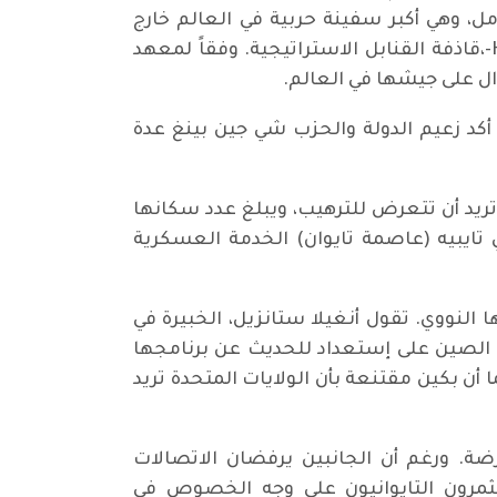
ا ذاتياً بالكامل، وهي أكبر سفينة حربية في العالم خارج
الولايات المتحدة. وفي الجو، سيحصل جيش التحرير الشعبي الصيني قريباً على أول طائرة من طراز20 H-،قاذفة القنابل الاستراتيجية. وفقاً لمعهد
أكد زعيم الدولة والحزب شي جين بينغ عدة
تريد أن تتعرض للترهيب، ويبلغ عدد سكانها
عسكري وجيش حديث. وفي عام 2023، مددت الحكومة في تايبيه (عاصمة تايوان) الخدمة العسكرية
لنووي. تقول أنغيلا ستانزيل، الخبيرة في
 الصين على إستعداد للحديث عن برنامجها
 أن بكين مقتنعة بأن الولايات المتحدة تريد
ة. ورغم أن الجانبين يرفضان الاتصالات
اقات أقتصادية مُكثفة لأكثر من 30 عاماً. كانوا المستثمرون التايوانيون على وجه الخصوص في