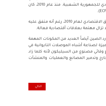
التسعينيات وفي العقد الأول من القرن الحادي والعشرين كمساهمين بشكل كبير في الصعود الاقتصادي للجمهورية الشعبية. منذ عام 2010، كان
ربما يكون التبادل الاقتصادي المكثف أحد الأسباب التي جعلت الصين لم تُنفذ تهديدها بعد. بإنهاء الاتفاق الاقتصادي لعام 2010، رغم أنه متفق عليه
رد الصين أيضاً العديد من المكونات المهمة
تميزة لصناعة أشباه الموصلات التايوانية في
وقائي مصنوع من السيليكون لأنه كلما زاد
لخارج وتدمير المصانع والعمليات والمنشآت
المقال التالي: شارع المتنبي في خ
التالي