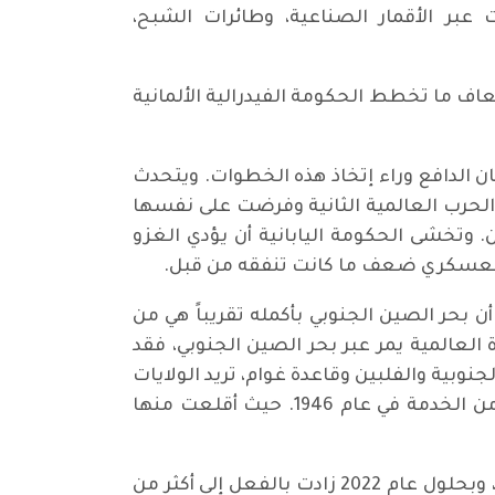
 عبر الأقمار الصناعية، وطائرات الشبح،
 دولار على الجيش حتى عام 2027. وهذا أكثر من ثلاثة أضعاف ما تخطط الحكومة الفيدرالية الألمانية
كان الدافع وراء إتخاذ هذه الخطوات. ويتحدث
 الحرب العالمية الثانية وفرضت على نفسها
. وتخشى الحكومة اليابانية أن يؤدي الغزو
ز العسكري ضعف ما كانت تنفقه من قبل.
ن بحر الصين الجنوبي بأكمله تقريباً هي من
ة العالمية يمر عبر بحر الصين الجنوبي، فقد
نوبية والفلبين وقاعدة غوام، تريد الولايات
المتحدة إعادة فتح المطار العسكري في تينيان، وهي جزيرة في جزر ماريانا الشمالية، والتي تم إخراجها من الخدمة في عام 1946. حيث أقلعت منها
والصين نفسها هي الأكثر تسليحاً في المنطقة. في عام2009 أستثمرت الصين 137 مليار دولار في الجيش، وبحلول عام 2022 زادت بالفعل إلى أكثر من