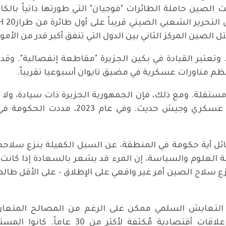
ر دولار. وفي صيف عام 2022، أطلقت الصين حاملة الطائرات "فوجيان" التي طورته
تعتبر القيادة في بكين الجزيرة "مقاطعة إنفصالية". وقد 
نظم مناورات عسكرية في مضيق تايوان أسبوعيا تقريباً.
ستقلة. ومع ذلك، فإن الجمهورية الجزيرة ذات سيادة، ولا 
حوالي 23 مليون نسمة، ولديها 2.58 مليون 
 أية حكومة في المنطقة، عن السبل الكفيلة بنزع سلاحها ا
لعلوم والسياسة، إن المرء قد يشعر بالسعادة إذا كانت
ع سلاح الصين أمر غير واقعي على الإطلاق - على الأقل طالما
ن التعايش السلمي ممكن على الرغم من المصالح المتعارض
الحكومية الرسمية، إلا أنهما حافظا على عل