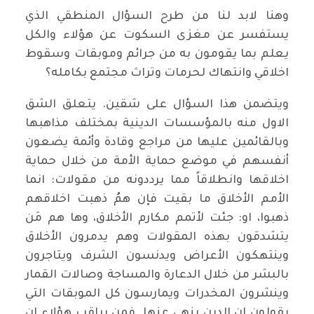
وهنا لابد لنا من طرح السؤال المنطقي الذي
يستفسر عن مغزى السكوت عن هؤلاء والكل
يعلم بما يقومون به من جرائم وموبقات وسقوط
اخلاقي وانتهاك لحرمات وتراث مجتمع بكامله؟
ويتضمن هذا السؤال على شقين. يتعلق الشق
الاول منه بالمؤسسات الدينية بمختلف مذاهبها
وبالقائمين عليها من مراجع وقادة وأئمة يضعون
أنفسهم في موضع حماية الأمة من خلال حماية
اخلاقها وانطلاقاً مما يرددونه من مقولات: انما
الأمم الأخلاق ما بقيت فإن همُ ذهبت اخلاقهم
ذهبوا، او: جئت لأتمم مكارم الأخلاق، وها هم مَن
يتشدقون بهذه المقولات وهم يدمرون الأخلاق
وينتهكون الأعراض ويدنسون الشرف ويتاجرون
بالبشر من خلال الدعارة والمساجة وصالات القمار
وينشرون المخدرات ويمارسون كل الموبقات التي
يقولون ان الدين ينهى عنها. فمن يراقب هؤلاء ان