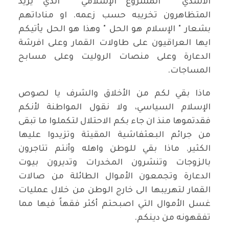
الأسدي " المشروع الإسلامي " الذي يريد
المتظاهرون تخريبه حسب زعمه. او مناداتهم
بشعار " الإسلام هو الحل " وهذا هو الحل يأتيكم
ايها العراقيون على طاولات القمار وعلى افرشة
الدعارة وعلى منصات الروليت وعلى مسابح
المساجات.
ماذا بقي لكم من الأخلاق والشرف يا لصوص
الإسلام السياسي، ولا نقول المواطنة لأنكم
فقدتموها منذ ان جاء بكم الاحتلال لتكملوا ما تبقى
من جرائم البعثفاشية المقيتة وتزيدوا عليها
الكثير. ماذا بقي للوطن واهله وأنتم تتاجرون
بالزوجات وتنشرون المخدرات وتديرون بيوت
الدعارة وتجمعون الأموال الطائلة من صالات
القمار لتهريبها الى خارج الوطن من خلال عمليات
غسل الأموال التي اصبحتم أكثر فقهاً فيها مما
تفقهونه من دينكم.