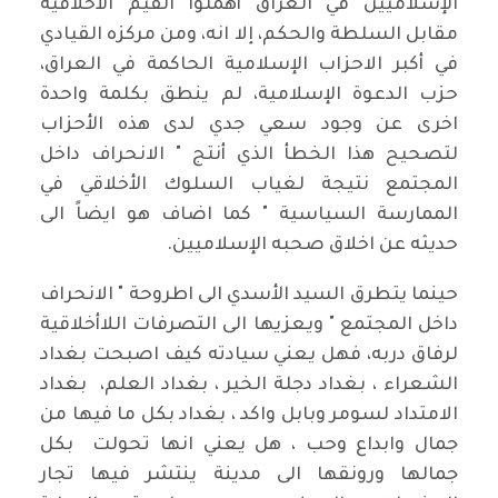
الإسلاميين في العراق أهملوا القيم الأخلاقية
مقابل السلطة والحكم، إلا انه، ومن مركزه القيادي
في أكبر الاحزاب الإسلامية الحاكمة في العراق،
حزب الدعوة الإسلامية، لم ينطق بكلمة واحدة
اخرى عن وجود سعي جدي لدى هذه الأحزاب
لتصحيح هذا الخطأ الذي أنتج " الانحراف داخل
المجتمع نتيجة لغياب السلوك الأخلاقي في
الممارسة السياسية " كما اضاف هو ايضاً الى
حديثه عن اخلاق صحبه الإسلاميين.
حينما يتطرق السيد الأسدي الى اطروحة " الانحراف
داخل المجتمع " ويعزيها الى التصرفات اللاأخلاقية
لرفاق دربه، فهل يعني سيادته كيف اصبحت بغداد
الشعراء ، بغداد دجلة الخير ، بغداد العلم، بغداد
الامتداد لسومر وبابل واكد ، بغداد بكل ما فيها من
جمال وابداع وحب ، هل يعني انها تحولت بكل
جمالها ورونقها الى مدينة ينتشر فيها تجار