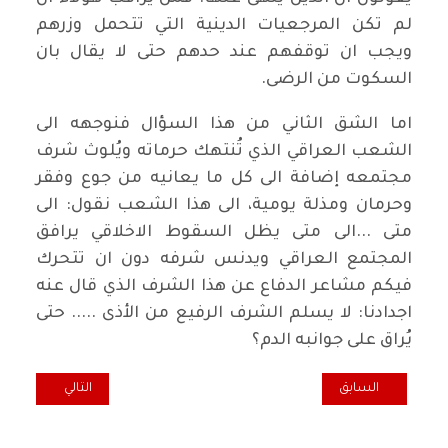
لم تكن المرجعيات الدينية التي تتحمل وزرهم
ويجب ان توقفهم عند حدهم حتى لا يقال بان
السكوت من الرضى.
اما الشق الثاني من هذا السؤال فنوجهه الى
الشعب العراقي الذي تُنتهك حرماته ويُلوث شرف
مجتمعه إضافة الى كل ما يعانيه من جوع وفقر
وحرمان ومذلة يومية، الى هذا الشعب نقول: الى
متى ...الى متى يظل السقوط الاخلاقي يرافق
المجتمع العراقي ويدنس شرفه دون ان تتحرك
فيكم مشاعر الدفاع عن هذا الشرف الذي قال عنه
اجدادنا: لا يسلم الشرف الرفيع من الأذى ..... حتى
يُراق على جوانبه الدم؟
المقال السابق: قبل نصف قرن.. فـي مكتـب العمال المركزي، الشيوعي، بب
المقال التالي: إنّ
السابق
التالي