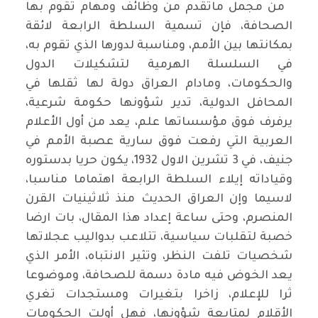
من مجمل ماتقدم من وظائف ومهام تقوم بها
الصحافة، فإن تسمية السلطة الرابعة لائقة
بمكانتها بين الأمم، ومناسبة لدورها الذي تقوم به،
في السلسلة الهرمية لتشكيلات الدول
والحكومات، ومادام العراق دولة لها ثقلها في
المحافل الدولية، تدير شؤونها حكومة شرعية،
يرفرف فوق مؤسساتها علم، يعد من أول الأعلام
العربية التي رفعت فوق سارية عصبة الأمم في
جنيف، في 3 تشرين الاول 1932، يكون حريا بدستوره
وقياداته إيلاء السلطة الرابعة اهتماما مناسبا،
لاسيما وإن العراق الحديث منذ ثلاثينيات القرن
المنصرم، وحتى ساعة إعداد هذا المقال، بات ارضا
خصبة لتقلبات سياسية، تتلاعب بدواليب عجلاتها
شخصيات تلفت النظر، وتثير الانتباه، الأمر الذي
يعد الخوض فيه مادة دسمة للصحافة، وموضوعا
ثرا للإعلام، زاخرا بتغيرات ومستجدات تغري
الأقلام لمتابعة شؤونها، فهل أولت الحكومات