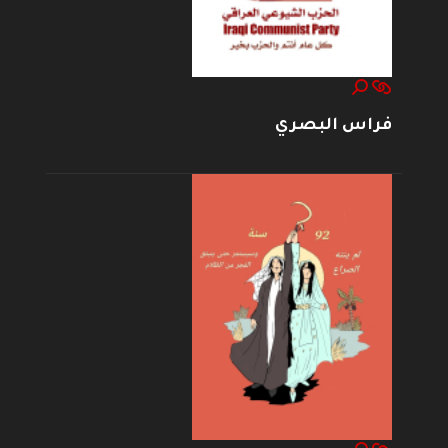
فراس البصري