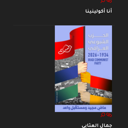
أنا أكولينينا
جمال العتابي