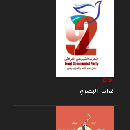
فراس البصري