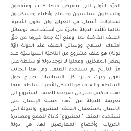
المرّة الأولى التي يتعرض فيها كتاب ومثقفون
وناشطون سياسيون وعلماء وأطباء وعسكريون
لمحاولات أغتيال في العراق ولن تكون الأخيرة،
طالما ظلّت الدولة عاجزة عن أستخدامها لوسائل
العنف الخاصّة بها، ومنع أيّة جهة غيرها عن حقّ
أمتلاك السلاح. ووسائل العنف عند الدولة (أيّة
دولة) هو عنف مشروع من الناحيّة السياسيّة عند
بعض المفكرّين، وعمليا لا توجد دولة أو سلطة على
مرّ التاريخ لم تستخدم العنف. وفي هذا الجانب
يقول ويرث ميلز: كل السياسات صراع حول
السلطة، والعنف هو الشكل الأخير للسلطة. فيما
ذهب ماكس فيبر في تعريفه للعنف المشروع الى
تعريفه للدولة من أنّها: هيمنة الإنسان على
الإنسان باستعمال العنف المشروع. والدولة التي
تستخدم العنف "المشروع" كأداة للقمع ومصادرة
الحريات وأخضاع المعارضين لها، هي دولة