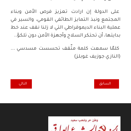
على الدولة إن ارادت تعزيز فرص الأمن وبناء
المجتمع ونبذ التمايز الطائفي القومي، والسير في
عملية البناء الديموقراطي التي لا زلنا نقف عند خط
بدايتها، أن تحتكر السلاح وأجهزة الأمن دون تلكؤ..
كلمّا سمعت كلمة مثّقف تحسست مسدسي ...
(النازي جوزيف غوبلز)
المقال السابق: أمشي واكول وصلت...
المقال التالي: ال
السابق
التالي