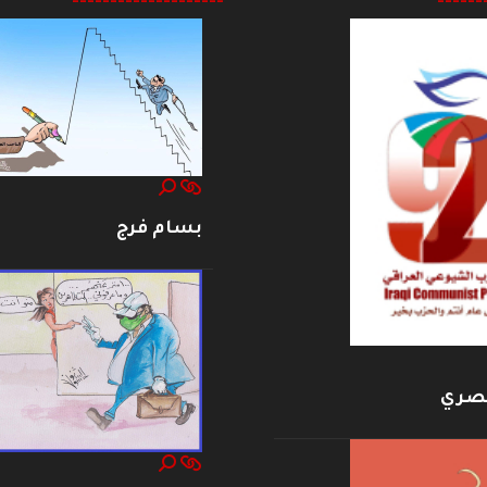
--------------------
------
بسام فرج
بصري