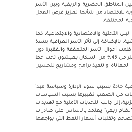
ن المناطق الحضرية والريفية وبين الأسر
ية للاقتصاد من شأنها تعزيز فرص العمل
ية المختلفة.
نى التحتية والاقتصادية والاجتماعية، كما
. بالإضافة إلى تأثر الأسر العراقية بشدة
ظمت أحوال الأسر المتعففة والفقيرة دون
وضع خطط وبرامج اجتماعية لتلبية احتياجاتها الأساسية من المساعدات الإنسانية. في حين أن نحو أكثر من 45% من السكان يعيشون تحت خط
 المعاناة أو تنفيذ برامج ومشاريع لتحسين
ض لتحديات سياسية ومجتمعية حادة بسبب سوء الإدارة وسياسة مبدأ
. وبات من الصعب تغييرها بسبب السياسات
بية، إلى جانب التحديات الأمنية مع تهديدات
ى "نظام ريعي" يعتمد بالاساس على صادرات
التضخم وتقلبات أسعار النفط التي يواجهها