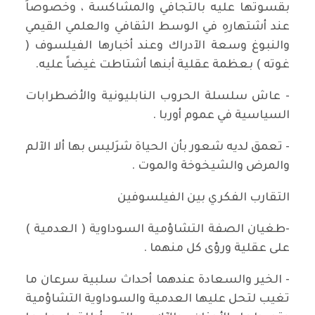
بقسوتها عليه بالتجافي والمشاكسة ، وخصوصاً
عند أشتهارهِ في الوسط الثقافي والعلمي القيمي
والنبوغ وسعة الآدراك وعند أخبارها الفيلسوف (
غوته ) بعظمة عقلية أبنها أشتاطت غيضاً عليه.
- عاش سلسلة الحروب النابليونية والأضطرابات
السياسية في عموم أوربا .
- تعمق لديه شعور بأن الحياة شرَليس بها ألا الآلم
والمرض والشيخوخة والموت .
التقارب الفكري بين الفيلسوفين
-طغيان الصفة التشاؤمية السوداوية ( العدمية )
على عقلية ورؤى كل منهما .
- الخير والسعادة عندهما أحداث سلبية سرعان ما
تغيب لتحل عليها العدمية والسوداوية التشاؤمية