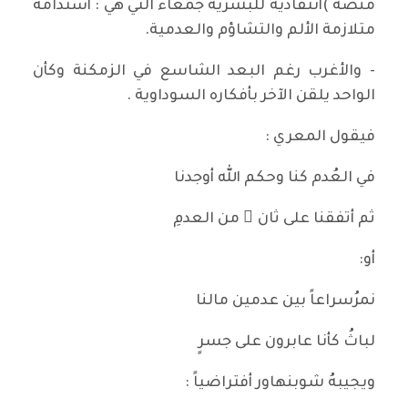
منصة )أنتقادية للبشرية جمعاء التي هي : أستدامة
متلازمة الألم والتشاؤم والعدمية.
- والأغرب رغم البعد الشاسع في الزمكنة وكأن
الواحد يلقن الآخر بأفكاره السوداوية .
فيقول المعري :
في العُدم كنا وحكم الله أوجدنا
ثم أتفقنا على ثان ٍ من العدمِ
أو:
نمرُسراعاً بين عدمين مالنا
لباثُ كأنا عابرون على جسرٍ
ويجيبهُ شوبنهاور أفتراضياً :