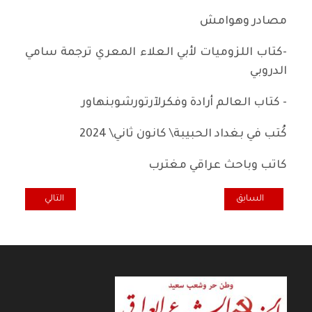
مصادر وهوامش
-كتاب اللزوميات لأبي العلاء المعري ترجمة سامي
الدروبي
- كتاب العالم أرادة وفكرلآرتورشوبنهاور
كُتب في بغداد الحبيبة\ كانون ثاني\ 2024
كاتب وباحث عراقي مغترب
المقال السابق: الأزمات الاقتصادية العالمية كَشَفَت لنا مستقبل الرأسما
المقال التالي: أي
السابق
التالي