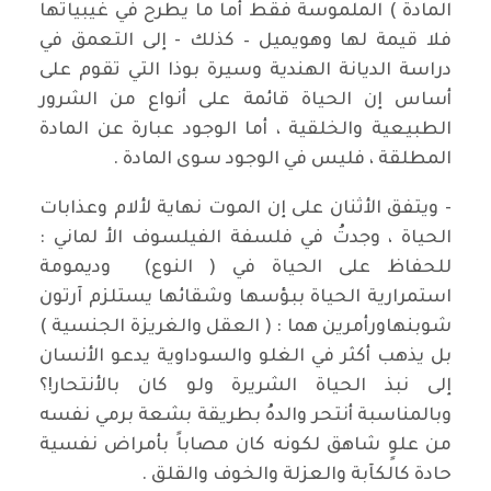
المادة ) الملموسة فقط أما ما يطرح في غيبياتها
فلا قيمة لها وهويميل – كذلك - إلى التعمق في
دراسة الديانة الهندية وسيرة بوذا التي تقوم على
أساس إن الحياة قائمة على أنواع من الشرور
الطبيعية والخلقية ، أما الوجود عبارة عن المادة
المطلقة ، فليس في الوجود سوى المادة .
- ويتفق الأثنان على إن الموت نهاية لألام وعذابات
الحياة ، وجدتُ في فلسفة الفيلسوف الأ لماني :
للحفاظ على الحياة في ( النوع) وديمومة
استمرارية الحياة ببؤسها وشقائها يستلزم آرتون
شوبنهاورأمرين هما : ( العقل والغريزة الجنسية )
بل يذهب أكثر في الغلو والسوداوية يدعو الأنسان
إلى نبذ الحياة الشريرة ولو كان بالأنتحار!؟
وبالمناسبة أنتحر والدهُ بطريقة بشعة برمي نفسه
من علوٍ شاهق لكونه كان مصاباً بأمراض نفسية
حادة كالكآبة والعزلة والخوف والقلق .