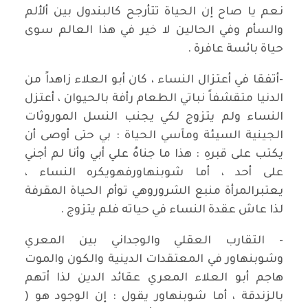
نعم يا صاح إن الحياة تتأرجح كالبندول بين ألألم
والسأم وفي الحالين لا خير في هذا العالم سوى
حياة بائسة عافرة .
-أتفقا في أعتزال النساء ، كان أبو العلاء زاهداً من
الدنيا متقشفاً نباتي الطعام رأفة بالحيوان ، أعتزل
النساء ولم يتزوج لكي يجنب النسل الموروثات
الجينية السيئة ومآسي الحياة : بي حتى أوصى أن
يكتب على قبرهِ : هذا ما جناهُ علي أبي وأنا لم أجني
على أحد ، أما شوبنهاورفهويكره النساء ،
يعتبرالمرأة منبع الشروروهي توأم الحياة المقرفة
لذا عاش عقدة النساء في حياته فلم يتزوج .
- التقارب العقلي والوجداني بين المعري
وشوبنهاور في المعتقدات الدينية والكون والموت
هاجم أبو العلاء المعري عقائد الدين لذا أتهم
بالزندقة ، أما شوبنهاور يقول : إن الوجود هو (