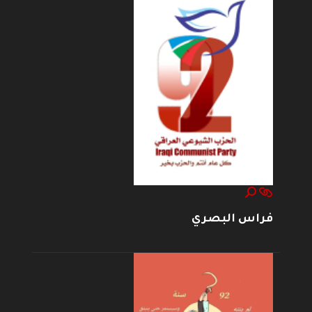
فراس البصري