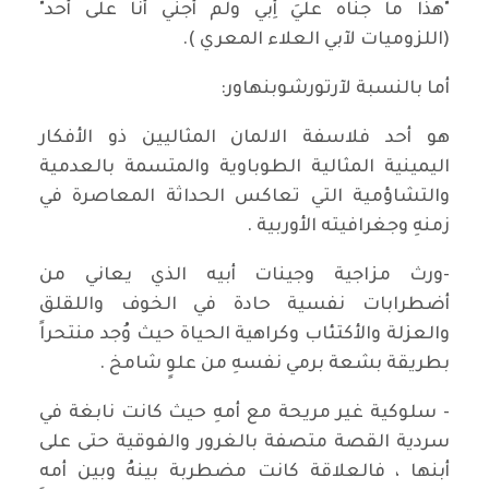
"هذا ما جناه عليَ أِبي ولم أجني أنا على أحد"
(اللزوميات لآبي العلاء المعري ).
أما بالنسبة لآرتورشوبنهاور:
هو أحد فلاسفة الالمان المثاليين ذو الأفكار
اليمينية المثالية الطوباوية والمتسمة بالعدمية
والتشاؤمية التي تعاكس الحداثة المعاصرة في
زمنهِ وجغرافيته الأوربية .
-ورث مزاجية وجينات أبيه الذي يعاني من
أضطرابات نفسية حادة في الخوف واللقلق
والعزلة والأكتئاب وكراهية الحياة حيث وُجد منتحراً
بطريقة بشعة برمي نفسهِ من علوٍ شامخ .
- سلوكية غير مريحة مع أمهِ حيث كانت نابغة في
سردية القصة متصفة بالغرور والفوقية حتى على
أبنها ، فالعلاقة كانت مضطربة بينهُ وبين أمه