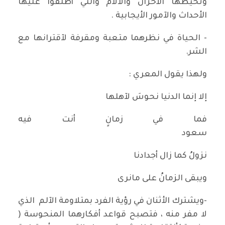
وتحيطها الأحزان والآلام والتي أطلقوا عليها
الأحداث والآمور الأيجابية .
- الحياة في نظرهما متعبة ومقرفة لآقترانها مع
الشر.
ولهذا يقول المعري :
إلا إنما الدنيا نحوسَ لآهلها
فما في زمانٍ أنت فيه
سعود
نزولُ كما زال أجدادنا
ويبقى الزمانُ على مانرى
-ويشترك الأثنان في رؤية الفرد بمتلاومة الآلم الذي
لا مفر منه ، فتصبح قواعد أفكارهما المنحوسة (