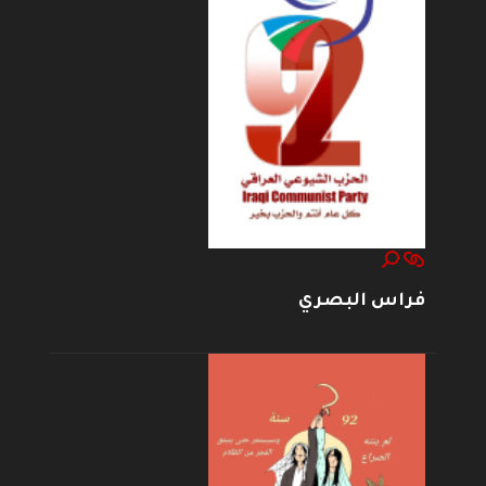
فراس البصري