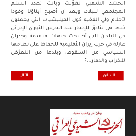
الحشد الشعبي تغوّلت وباتت تهدد السلم
المجتمعي للبلاد، وبعد أن أصبح أبناؤنا وقودا
لأحلام ولي الفقيه كون الميليشيات التي يعملون
فيها هي بنادق للإيجار عند الحرس الثوري الإيراني
في البلدان التي أصبحت جبهات متقدمة وجدران
عازلة في حرب إيران الأقليمية للحفاظ على نظامها
السياسي من السقوط، وبلدها من التعرّض
للخراب والدمار...؟
المقال السابق: أيعرفون ما الوطن؟
المقال التالي: يسا
السابق
التالي