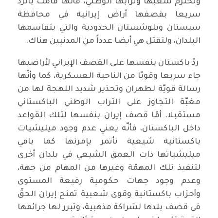
وتحترم شعبها وترابها الوطني، فأنّها قامت بالردّ
سريعا بقصفها أراض إيرانية في محافظة
سيستان وبلوشستان الحدودية والتي يتقاسمها
البلدان، ولتقتل هي أيضا عدداً من المدنيين هناك.
ردّ باكستان بنفسها على القصف الإيراني لأراضيها
جاء سريعا وقويّا من الناحية العسكرية، كما وأنّها
رسالة قويّة لطهران وتحذير شديد اللهجة لها من
مغبّة التجاوز على التراب الوطني الباكستاني
مستقبلا. أمّا قصف إيران بنفسها لتلك القواعد
داخل الباكستان، فأنّه يعني عدم وجود ميليشيات
باكستانية شيعية تأتمر بإمرتها كما باقي
ميليشياتها ذات العمق الشيعي في بلدان أخرى
لتنفيذ تلك المهمّة وغيرها من المهام من جهة،
وعدم وجود جهات حكومية رفيعة المستوى
وأحزاب باكستانية وقوى شعبية تمنح إيران الحقّ
في قصف بلدها لشراكة مذهبية، وتبرر لها جرائمها