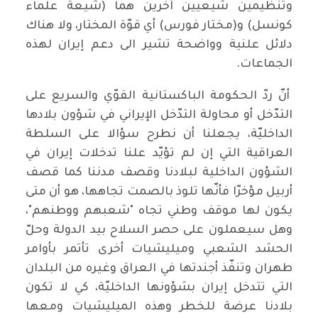
وتنظيمين شيعيين آخرين هما (شيعة علماء
كونسل) و(مختار فورس) أي قوّة المختار، ولا هناك
دلائل علنية وواضحة تشير الى دعم إيران لهذه
الجماعات.
أنّ ردّ الحكومة الباكستانية القوّي والسريع على
التدّخل أو محاولة التدّخل الإيراني في شؤون بلادها
الداخليّة، يجعلنا أن نطرح سؤالا على السلطة
العراقية التي إن لم تؤيّد علنا تدخلات إيران في
الشؤون الداخلية لبلادنا وقصف مدننا كما قصف
أربيل مؤخرّا فأنّها تلوذ بالصمت تجاهها، هو أن متى
يكون لها موقف وطني تجاه "شعبهم ووطنهم"،
وهل سيعملون على حصر السلاح بيد الدولة وحلّ
الحشد الشعبي وميليشيات أخرى تأتمر بأوامر
طهران وتنفّذ أجندتها في العراق وغيره من البلدان
التي تتدخل إيران بشؤونها الداخليّة، كي لا تكون
بلادنا عرضة للخطر وهذه الميليشيات ومعها