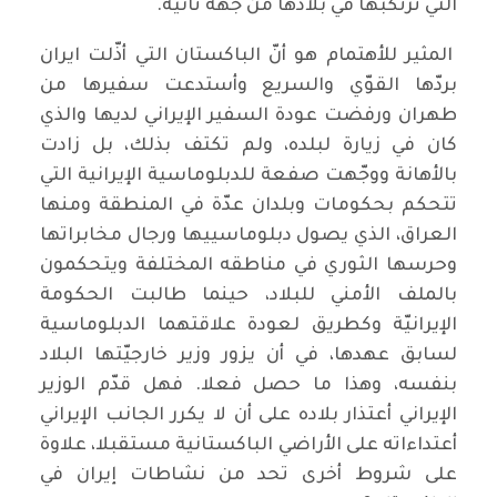
التي ترتكبها في بلادها من جهة ثانية.
المثير للأهتمام هو أنّ الباكستان التي أذّلت ايران
بردّها القوّي والسريع وأستدعت سفيرها من
طهران ورفضت عودة السفير الإيراني لديها والذي
كان في زيارة لبلده، ولم تكتف بذلك، بل زادت
بالأهانة ووجّهت صفعة للدبلوماسية الإيرانية التي
تتحكم بحكومات وبلدان عدّة في المنطقة ومنها
العراق، الذي يصول دبلوماسييها ورجال مخابراتها
وحرسها الثوري في مناطقه المختلفة ويتحكمون
بالملف الأمني للبلاد، حينما طالبت الحكومة
الإيرانيّة وكطريق لعودة علاقتهما الدبلوماسية
لسابق عهدها، في أن يزور وزير خارجيّتها البلاد
بنفسه، وهذا ما حصل فعلا. فهل قدّم الوزير
الإيراني أعتذار بلاده على أن لا يكرر الجانب الإيراني
أعتداءاته على الأراضي الباكستانية مستقبلا، علاوة
على شروط أخرى تحد من نشاطات إيران في