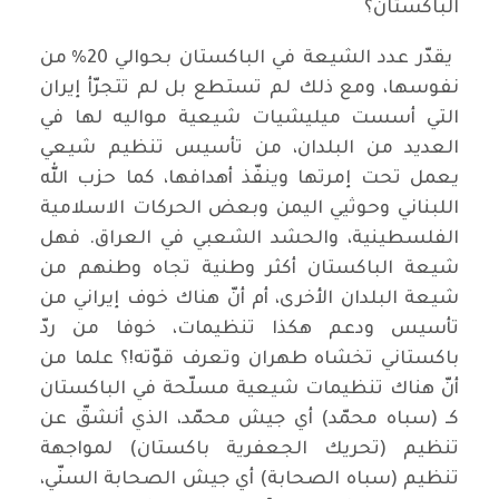
الباكستان؟
يقدّر عدد الشيعة في الباكستان بحوالي 20% من
نفوسها، ومع ذلك لم تستطع بل لم تتجرّأ إيران
التي أسست ميليشيات شيعية مواليه لها في
العديد من البلدان، من تأسيس تنظيم شيعي
يعمل تحت إمرتها وينفّذ أهدافها، كما حزب الله
اللبناني وحوثيي اليمن وبعض الحركات الاسلامية
الفلسطينية، والحشد الشعبي في العراق. فهل
شيعة الباكستان أكثر وطنية تجاه وطنهم من
شيعة البلدان الأخرى، أم أنّ هناك خوف إيراني من
تأسيس ودعم هكذا تنظيمات، خوفا من ردّ
باكستاني تخشاه طهران وتعرف قوّته!؟ علما من
أنّ هناك تنظيمات شيعية مسلّحة في الباكستان
كـ (سباه محمّد) أي جيش محمّد، الذي أنشقّ عن
تنظيم (تحريك الجعفرية باكستان) لمواجهة
تنظيم (سباه الصحابة) أي جيش الصحابة السنّي،