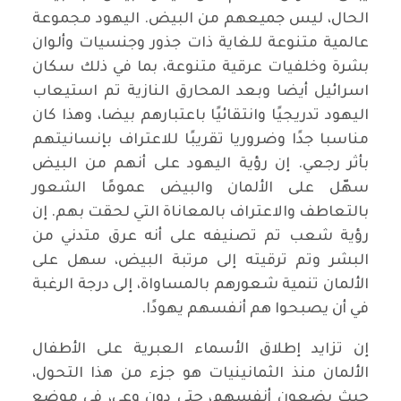
الحال، ليس جميعهم من البيض. اليهود مجموعة
عالمية متنوعة للغاية ذات جذور وجنسيات وألوان
بشرة وخلفيات عرقية متنوعة، بما في ذلك سكان
اسرائيل أيضا وبعد المحارق النازية تم استيعاب
اليهود تدريجيًا وانتقائيًا باعتبارهم بيضا، وهذا كان
مناسبا جدًا وضروريا تقريبًا للاعتراف بإنسانيتهم
بأثر رجعي. إن رؤية اليهود على أنهم من البيض
سهّل على الألمان والبيض عمومًا الشعور
بالتعاطف والاعتراف بالمعاناة التي لحقت بهم. إن
رؤية شعب تم تصنيفه على أنه عرق متدني من
البشر وتم ترقيته إلى مرتبة البيض، سهل على
الألمان تنمية شعورهم بالمساواة، إلى درجة الرغبة
في أن يصبحوا هم أنفسهم يهودًا.
إن تزايد إطلاق الأسماء العبرية على الأطفال
الألمان منذ الثمانينيات هو جزء من هذا التحول،
حيث يضعون أنفسهم، حتى دون وعي، في موضع