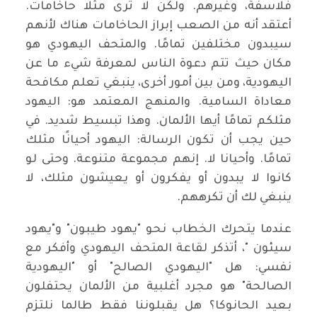
فلاسفة، وغيرهم. ولكن لا ترى مثلا حاخامات.
أعتقد أنه من الصعب إبراز الحاخامات هناك لأنهم
سيبدون مختلفين تمامًا. والمتحف اليهودي هو
مكان حيث تتم دعوة الناس لمعرفة شيء ما عن
اليهودية، ومن بين أمور أخرى، ينبغي تعلم مكافحة
معاداة السامية. والمنهج المعتمد هو: اليهود
مثلكم تمامًا أيها الألمان. وهذا تبسيط شديد. في
حين يجب أن تكون الرسالة: اليهود أحيانًا مثلك
تمامًا. وأحيانا لا. إنهم مجموعة متنوعة. وحتى لو
كانوا لا يبدون أو يفكرون أو يعيشون مثلك، لا
ينبغي لك أن تكرههم.
عندما يتحرك الخطاب نحو "يهود طيبون" و"يهود
سيئون "، أتذكر لقاعة المتحف اليهودي وأفكر مع
نفسي: هل "اليهودي الصالح" أو "اليهودية
الصالحة" هو مجرد أغلبية من الألمان يحتفلون
بعيد الحانوكا؟ هل يقبلوننا فقط طالما نلتزم