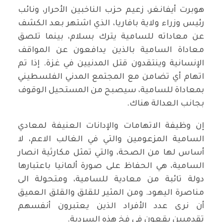
هوبرت أيفانغر، زعيم حزب الناخبين الأحرار، ونائب
رئيس وزراء ولاية بافاريا، الذي اشتهر بعد الكشف
عن معاداته للسامية يترك بسلام، بينما تلصق
معاداة السامية بالذين يدافعون عن المواقف
الإنسانية وينتقدون قتل المدنيين في غزة. إذا تم
اتهام أي تضامن مع المجتمع المدني الفلسطيني
بمعاداة للسامية، سيصبح من المستحيل الوقوف
بجانب العدالة هناك.
إن وظيفة الاتهامات والإدانات العنيفة لمعادي
السامية المزعومين والتي في الغالب الاعم، لا
أساس لها من الصحة، والتي تمثل مكارثية انصار
السامية، هي الحفاظ على صورة ألمانيا باعتبارها
دولة تائبة من معادية للسامية، ومتحولة الى
مناصرة اليهود. ومن المثير للقلق والقلق العميق
أن نرى عدد الأفراد الذين يعتبرون أنفسهم
تقدميين يقعون في فخ هذه السردية.