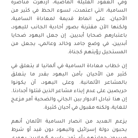
وفي العقود القليلة الماضية، ازدهرت مناصرة
السامية، التي اعتمدت، لسوء الحظ في كثير من
الأحيان، على انماط قديمة لمعاداة السامية،
ولكنها الآن مقترنة بصور أحادية الجانب لليهود،
باعتبارهم ضحايا أبديين. إن جعل اليهود ضحايا
أبديين، في وضع جامد وخالد وعالمي، يجعل من
المستحيل رؤيتهم كجناة.
إن خطاب معاداة السامية في ألمانيا لا يتعلق في
كثير من الأحيان بأمن اليهود بقدر ما يتعلق
بالمشاعر الألمانية. وعلى اليهود، أن يكونوا
حريصين على عدم إيذاء مشاعر الذين قتلوا أجدادنا.
إن هذا تبادل الادوار بين الجاني والضحية أمر مزعج
للغاية، ولكنه مقبول في أحيان كثيرة.
يزعم العديد من انصار السامية الألمان أنهم
يحبون دولة إسرائيل واليهود دون قيد أو شرط