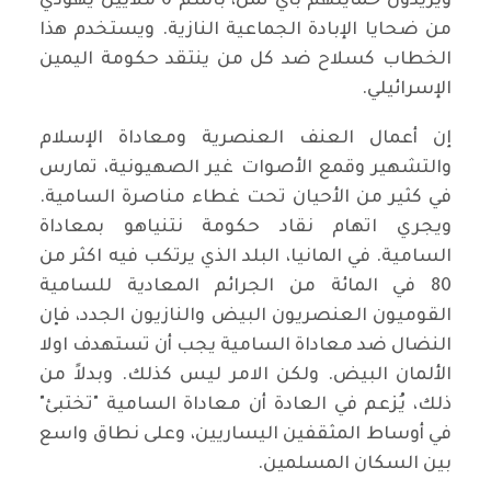
ويريدون حمايتهم بأي ثمن، باسم 6 ملايين يهودي
من ضحايا الإبادة الجماعية النازية. ويستخدم هذا
الخطاب كسلاح ضد كل من ينتقد حكومة اليمين
الإسرائيلي.
إن أعمال العنف العنصرية ومعاداة الإسلام
والتشهير وقمع الأصوات غير الصهيونية، تمارس
في كثير من الأحيان تحت غطاء مناصرة السامية.
ويجري اتهام نقاد حكومة نتنياهو بمعاداة
السامية. في المانيا، البلد الذي يرتكب فيه اكثر من
80 في المائة من الجرائم المعادية للسامية
القوميون العنصريون البيض والنازيون الجدد، فإن
النضال ضد معاداة السامية يجب أن تستهدف اولا
الألمان البيض. ولكن الامر ليس كذلك. وبدلاً من
ذلك، يُزعم في العادة أن معاداة السامية "تختبئ"
في أوساط المثقفين اليساريين، وعلى نطاق واسع
بين السكان المسلمين.