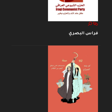
فراس البصري