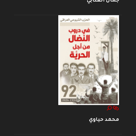
جمال العتابي
محمد حياوي