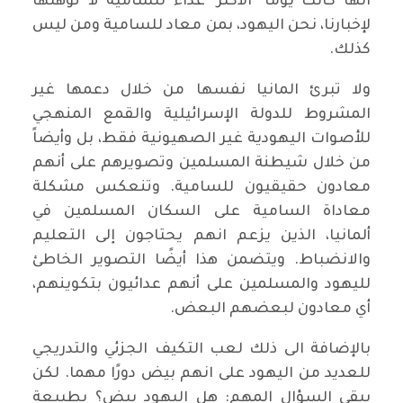
انها كانت يوما "الأكثر" عداء للسامية لا تؤهلها
لإخبارنا، نحن اليهود، بمن معاد للسامية ومن ليس
كذلك.
ولا تبرئ المانيا نفسها من خلال دعمها غير
المشروط للدولة الإسرائيلية والقمع المنهجي
للأصوات اليهودية غير الصهيونية فقط، بل وأيضاً
من خلال شيطنة المسلمين وتصويرهم على أنهم
معادون حقيقيون للسامية. وتنعكس مشكلة
معاداة السامية على السكان المسلمين في
ألمانيا، الذين يزعم انهم يحتاجون إلى التعليم
والانضباط. ويتضمن هذا أيضًا التصوير الخاطئ
لليهود والمسلمين على أنهم عدائيون بتكوينهم،
أي معادون لبعضهم البعض.
بالإضافة الى ذلك لعب التكيف الجزئي والتدريجي
للعديد من اليهود على انهم بيض دورًا مهما. لكن
يبقى السؤال المهم: هل اليهود بيض؟ بطبيعة