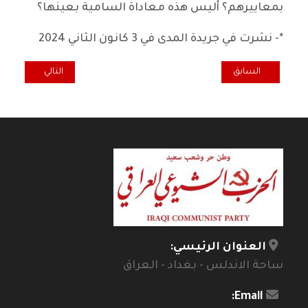
بمعاييرهم؟ أليس هذه معاداة السامية بعينها؟
*- نشرت في جريدة المدى في 3 كانون الثاني 2024
المقال السابق: تقرير "التعليم العالي في العراق بعد 2003: التحديات المستمرة
المقال التالي: تسخ
السابق
التالي
العنوان الرئيسي:
ساحة الاندلس - بغداد - العراق
Email: