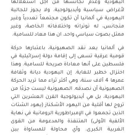
اليهودية وعدم تجانسها من أجل استغلالها
لأغراض سياسية وأيديولوجية. ولا يجوز للجالية
اليهودية في ألمانيا أن تكون مجتمعاً تعددياً وغير
متجانس، له توتراته واختلافاته الخاصة، وغير
ممثل بصوت سياسي واحد. ان هذا معاد للسامية.
في ألمانيا يعد نقد الصهيونية، باعتبارها حركة
قومية عرقية تسعى إلى إقامة دولة إسرائيلية في
فلسطين على أنها معاداة صريحة للسامية. وهذا
اختزال خطير للغاية. إن اليهودية ديانة وثقافة
عمرها 4 آلاف سنة، وهي أكثر ثراء مما تريد الحركة
الصهيونية أن نصدقه. الصهيونية ليست جزءًا من
اليهودية، بل هي أيديولوجية القرن العشرين التي
تروج لها أقلية من اليهود الأشكناز (يهود الشتات
الذين تجمعوا في الإمبراطورية الرومانية في نهاية
الألفية الأولى) المتنفذة والمدعومة من القوى
الغربية الكبرى. وأي محاولة للمساواة بين