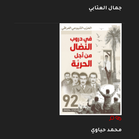
جمال العتابي
محمد حياوي