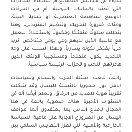
سواء في مجالس المصانع أم نشطاء المبادرات
التي تهتم بالحاجات اليومية، أم في الحركات
الاوسع لمناهضة العنصرية او حماية البيئة.
وهناك ضرورة لتحريك وتنظيم المترددين. وهذا
يتطلب سلوكًا منفتحًا وفضولًا واستعدادًا للعمل
مع غالبية الذين لديهم وعي يومي متناقض. نريد
حزباً يفتخر بكونه يسارياً، ولهذا السبب على وجه
التحديد يكون منفتحاً ومستجيباً لأولئك الذين
هجرتهم النخب والأحزاب الرئيسة سياسياً.
رابعاً: تلعب اسئلة الحرب والسلام وسياسات
الامن دورا محوريا بالنسبة لليسار، وقد شكلت
تقريباً هوية للعديد من الرفاق. ونعلم أيضًا أنه في
السنوات الأخيرة، هناك صعوبة بالغة في هذا
المجال لإقناع الناس بما يعتقدون أنها مواقف
اليسار. من الضروري الاجابة على ماهية السياسة
الخارجية والأمنية التي تعزز التعايش السلمي بين