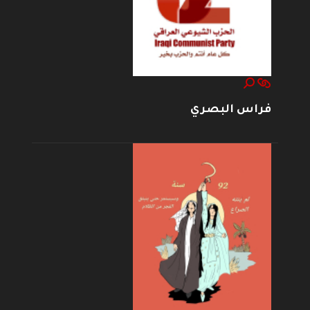
فراس البصري