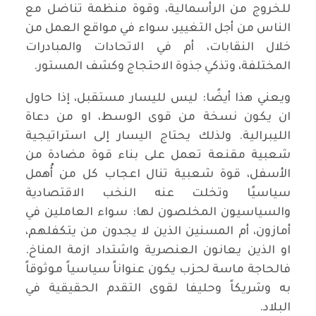
للخروج من الرأسمالية، وقوة منظمة تناضل مع
الناس من أجل التغيير، سواء في مواقع العمل من
خلال النقابات، أم في الاتحادات والمبادرات
المختلفة، وتذكي جذوة الاحتجاج وكشف المستور.
ويعني هذا أيضًا: ليس لليسار مستقبل، إذا حاول
ان يكون نسخة من قوى الوسط، او من دعاة
الليبرالية. ولذلك يحتاج اليسار إلى استراتيجية
شعبية مقنعة تعمل على بناء قوة مضادة من
الأسفل، قوة شعبية تنال اعجاب كل من أُهمل
سياسيًا وتخلت عنه النخب الاقتصادية
والسياسيون المخلصون لها: سواء العاملين في
أمازون، أم المسنين الذين لا يجدون من يتكفلهم،
او الذين يعانون العنصرية واشتداد ازمة المناخ.
فالحاجة ماسة لحزب يكون عنواناً سياسياً موثوقاً
به وشريكاً وحليفا لقوى التقدم الحقيقية في
البلاد.