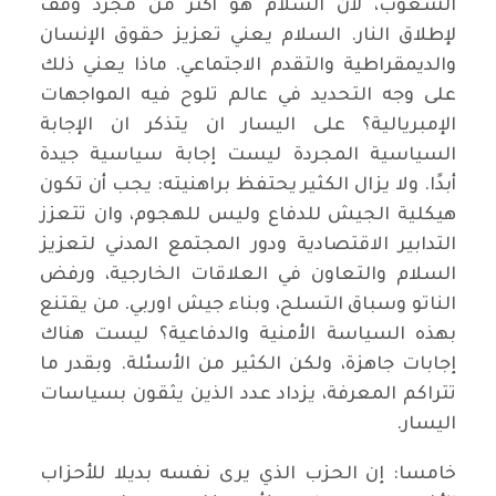
الشعوب، لأن السلام هو أكثر من مجرد وقف
لإطلاق النار. السلام يعني تعزيز حقوق الإنسان
والديمقراطية والتقدم الاجتماعي. ماذا يعني ذلك
على وجه التحديد في عالم تلوح فيه المواجهات
الإمبريالية؟ على اليسار ان يتذكر ان الإجابة
السياسية المجردة ليست إجابة سياسية جيدة
أبدًا. ولا يزال الكثير يحتفظ براهنيته: يجب أن تكون
هيكلية الجيش للدفاع وليس للهجوم، وان تتعزز
التدابير الاقتصادية ودور المجتمع المدني لتعزيز
السلام والتعاون في العلاقات الخارجية، ورفض
الناتو وسباق التسلح، وبناء جيش اوربي. من يقتنع
بهذه السياسة الأمنية والدفاعية؟ ليست هناك
إجابات جاهزة، ولكن الكثير من الأسئلة. وبقدر ما
تتراكم المعرفة، يزداد عدد الذين يثقون بسياسات
اليسار.
خامسا: إن الحزب الذي يرى نفسه بديلا للأحزاب