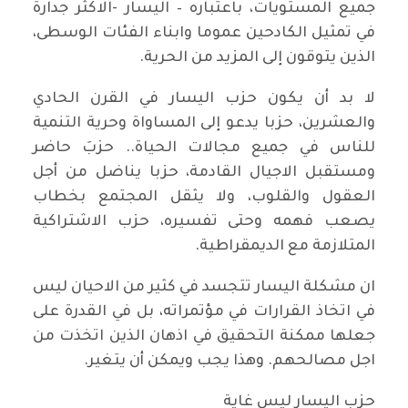
جميع المستويات، باعتباره – اليسار -الاكثر جدارة
في تمثيل الكادحين عموما وابناء الفئات الوسطى،
الذين يتوقون إلى المزيد من الحرية.
لا بد أن يكون حزب اليسار في القرن الحادي
والعشرين، حزبا يدعو إلى المساواة وحرية التنمية
للناس في جميع مجالات الحياة.. حزبَ حاضر
ومستقبل الاجيال القادمة، حزبا يناضل من أجل
العقول والقلوب، ولا يثقل المجتمع بخطاب
يصعب فهمه وحتى تفسيره، حزب الاشتراكية
المتلازمة مع الديمقراطية.
ان مشكلة اليسار تتجسد في كثير من الاحيان ليس
في اتخاذ القرارات في مؤتمراته، بل في القدرة على
جعلها ممكنة التحقيق في اذهان الذين اتخذت من
اجل مصالحهم. وهذا يجب ويمكن أن يتغير.
حزب اليسار ليس غاية