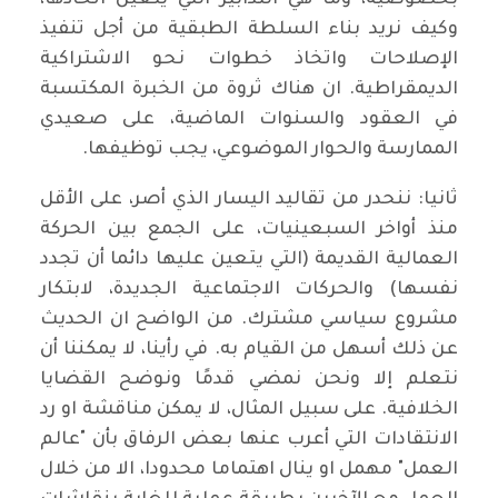
بخصوصية، وما هي التدابير التي يتعين اتخاذها،
وكيف نريد بناء السلطة الطبقية من أجل تنفيذ
الإصلاحات واتخاذ خطوات نحو الاشتراكية
الديمقراطية. ان هناك ثروة من الخبرة المكتسبة
في العقود والسنوات الماضية، على صعيدي
الممارسة والحوار الموضوعي، يجب توظيفها.
ثانيا: ننحدر من تقاليد اليسار الذي أصر، على الأقل
منذ أواخر السبعينيات، على الجمع بين الحركة
العمالية القديمة (التي يتعين عليها دائما أن تجدد
نفسها) والحركات الاجتماعية الجديدة، لابتكار
مشروع سياسي مشترك. من الواضح ان الحديث
عن ذلك أسهل من القيام به. في رأينا، لا يمكننا أن
نتعلم إلا ونحن نمضي قدمًا ونوضح القضايا
الخلافية. على سبيل المثال، لا يمكن مناقشة او رد
الانتقادات التي أعرب عنها بعض الرفاق بأن "عالم
العمل" مهمل او ينال اهتماما محدودا، الا من خلال