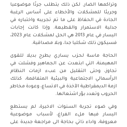
وتراكمها الضار. لكن ذلك يتطلب جردًا موضوعيا
وجريئا للمشكلات والأخطاء على أساس الرغبة
الجادة في الحفاظ على ما تم تجريبه واختباره في
جدلية الاستمرار والقطيعة. وإذا كانت إجابات
اليسار في عام 2013 هي الحل لمشكلات عام 2023،
فسيكون ذلك شكليا جدا، وبلا مصداقية.
الحاجة ماسة لحزب يساري يطرح بديلا للقوى
المهيمنة، التي ابتعدت عن الجماهير وفشلت في
تجاوز، وحتى التقليل من عبء ازمات النظام
الرأسمالي الاجتماعية والبيئية المتفاقمة، كذلك
ازمة الديمقراطية الآخذة في الاتساع، وعودة مخاطر
الحروب وتعدد بؤر اشتعالها.
وفي ضوء تجربة السنوات الاخيرة، لم يستطع
اليسار فيها ملء الفراغ، لأسباب موضوعية
معروفة، واداء ذاتي بحاجة الى مراجعة جديدة على