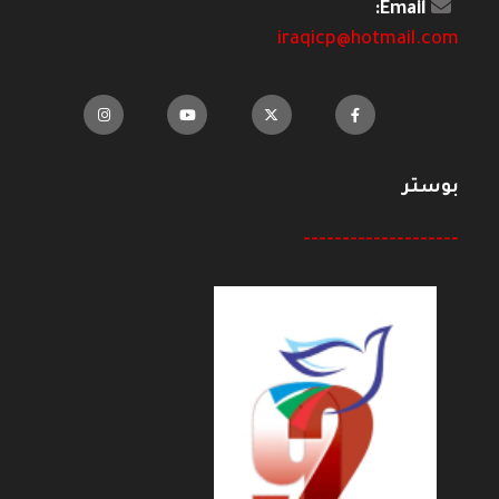
Email:
iraqicp@hotmail.com
بوستر
--------------------