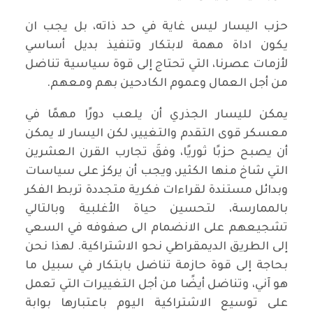
حزب اليسار ليس غاية في حد ذاته، بل يجب ان
يكون اداة مهمة لابتكار وتنفيذ بديل أساسي
لأزمات عصرنا، التي تحتاج إلى قوة سياسية تناضل
من أجل العمال وعموم الكادحين بهم ومعهم.
يمكن لليسار الجذري أن يلعب دورًا مهمًا في
معسكر قوى التقدم والتغيير، لكن اليسار لا يمكن
أن يصبح حزبًا ثوريًا، وفقَ تجارب القرن العشرين
التي شاخ منها الكثير، ويجب أن يركز على سياسات
وبدائل مستندة لقراءات فكرية متجددة تربط الفكر
بالممارسة، لتحسين حياة الأغلبية وبالتالي
تشجيعهم على الانضمام الى صفوفه في السعي
إلى الطريق الديمقراطي نحو الاشتراكية. لهذا نحن
بحاجة إلى قوة حازمة تناضل بابتكار في سبيل ما
هو آني، وتناضل أيضًا من أجل التغييرات التي تعمل
على توسيع الاشتراكية اليوم باعتبارها بوابة