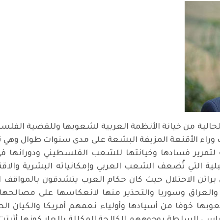
حالية من خيانة الأنظمة العربية لشعوبها وللقضية الفل
وراء الأقنعة المزيفة البشعة على مدى سنوات طوال وهي تضر
ئجة لتمرير فسادها وخيانتها للشعب الفلسطيني ودورانها
ة التي تُضعف الشعب العربي وإمكانياته البشرية والاقت
براثن الاحتلال حيث كان حكام العرب يتشدقون بالمواقف ال
ا والعراق وسوريا والتحذير منها لانعكاسها على مصالحها 
عوبها خوفا من أسيادها وأولياء نعمهم أمريكا والكيان