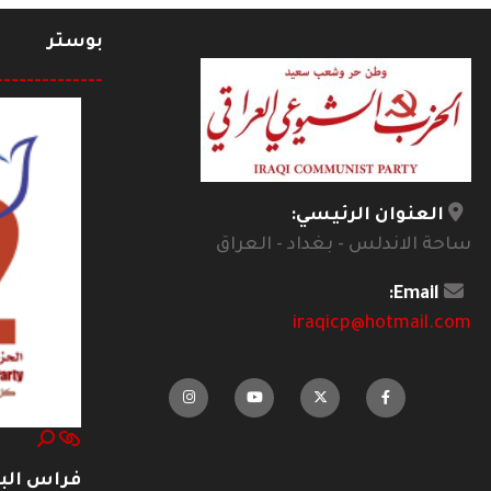
بوستر
--------------
العنوان الرئيسي:
ساحة الاندلس - بغداد - العراق
Email:
iraqicp@hotmail.com
فراس ال