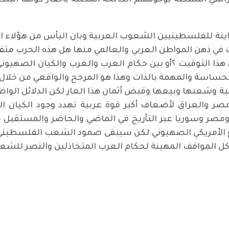
اسي السلطة بوجوههم الكالحة المكللة بالعار كونها أثبت
نة للفلسطينيين الشعوب العربية وبان اليأس من هؤلاء الق
لات في ذهن المواطن العربي والعالمي منها هل هذه الحرب م
هذا التوقيت ؟أو بين حكام العرب والغرب والكيان الصهيوني
اسة والمهمة بالذات وهذا هو المرجح والواقعي من خلال 
ة وشعبها وبيعها وقبض أثمان هذا العار لكن الدلائل الو
مصر والعراق لأضعاف أكبر قوة عربية تهدد وجود الكيان 
ومصر وسوريا عبر التأريخ في الماضي والحاضر والمستقبل
ع الأمريكي الصهيوني لكن سيبقى صمود الشعب الفلسطيني 
لمواقف المهينة لحكام العرب المتخاذلين والنصر للشعوب 
ثالث