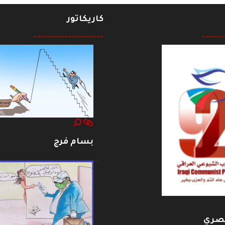
كاريكاتور
--------------------
------
بسام فرج
بصري