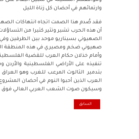
ومواقفهم المشينة في سبيل البقاء على كر
وارتمائهم في أحضان كل زناة الليل
فقد صُدم هذا الصمت اتجاه انتهاكات الصهاي
أن هذه الحرب تشير وتثير كثيرا من التساؤ
الصهيوني بسيناريو موحد بين الطرفين وفي 
صهيوني ضخم ومصيري في هذه المنطقة الحس
وأمام خذلان حكام العرب للقضية الفلسطيني
تنفيذه على الأراضي الفلسطينية والأردن و
بتدمير الثالوث المرعب للغرب وهو العراق 
العرب الذين أحبوا النوم في أحضان المشرو
وسيكون صوت الشعب العربي العالي فوق كل ا
المقال السابق: نصوص وهمية لتسييس الدين ـ القسم ال
السابق