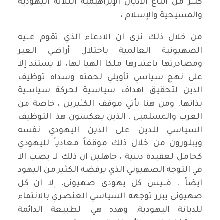
كثير من اتباع الأديان الإبراهيمية الثلاثة اليهودية
والمسيحية والإسلام ،
من خلال ذلك نرى ان الادعاء الذي تقوم عليه
الصهيونية العالمية باحتلال أراضي الغير
ومصادرتها باعتبارها ملكا الهيا لها، لا يستند إلا
على نهج سياسي تأويلي لحمته وسداه توظيف
الدين لتحقيق اهداف سياسية لحركة سياسية
بذاتها. ومن هنا يأتي موقف الكثيرين ، خاصة من
العرب والمسلمين ، الذين يعكسون هذا التوظيف
السياسي للدين على الدين اليهودي نفسه
ويبلورون من خلال ذلك موقفاً معادياً لليهودي
كحامل لعقيدة دينية ، جاهلين ان ذلك لا يصب الا
في التوجه الصهيوني الذي يرفضه الكثير من اليهود
ايضاً . فليس كل يهودي صهيوني، إلا ان كل
صهيوني يبرر توجهه السياسي العنصري بالانتماء
للديانة اليهودية. وهذه هي الطبيعة الدائمة