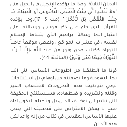
الاديان الثلاثة. وهذا ما يؤكده الإنجيل في انجيل متي
"«لاَ تَظُنُّوا أَنِّي جِئْتُ لأَنْقُضَ النَّامُوسَ أَوِ الأَنْبِيَاءَ. مَا
جِئْتُ لأَنْقُضَ بَلْ لأُكَمِّلَ." (مت 5: 17).وما يؤكده
القرآن الذي جاء على ذكر موسى ورسالته ،على
اعتبار انها رسالة ابراهيم الذي يتبناها الإسلام
نفسه ، في عشرات المواقع ، واعطى موقعاً خاصاً
للتوراة ككتاب هدى ونور من عند الله ،{إِنَّا أَنزَلْنَا
التَّوْرَاةَ فِيهَا هُدًى وَنُورٌ} (المائدة: 44).
فإذا ما انطلقنا من اطروحات الأساس التي اتت
بها اليهودية وما تضمنته من اوهام، بل استنتاجات
توحي بتوظيف هذه الأطروحات لاغتصاب الغير
وقتله وتشريده واضطهاده، فسنستنتج الحقيقة
التي تشير الى توظيف الدين، بل وتأهيله، ليكون اداة
قمع لا يمكن الاعتراض على قدسيته التي ينص
عليها الأساس المقدس في كتاب من إله واحد لكل
هذه الأديان.