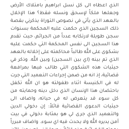
الذي اعطاه الى كل نسل ابراهيم بامتلاك الأرض
وجعلها ملكاً لإسحق ونسله فقط؟ هذا الإخلال
بالعهد الذي يأتي في نصوص التوراة يذكرني بقصة
ذلك السجين الذي حكمت عليه المحكمة بسنوات
سجن طويلة لارتكابه عدداً من الجرائم، حيث تقدم
هذا السجين الى نفس المحكمة التي حكمت عليه
بشكوى على الله طالباً محاكمته على إخلاله بالعهد
الذي تم بينه (اي بين السجين) وبين الله. وذكر في
حيثيات هذه الشكوى التي طالب فيها بمرافعة
قضائية، إذ انه من ضمن إجراءات التعميد التي جرت
له في الكنيسة اثناء طفولته هو ان الله تكفل
باحتضان هذا الإنسان الذي دخل دينه وحمايته من
كل سوء قد يتعرض له في حياته، واضاف الى
حيثيات الدعوى القضائية قائلاً: إن دخولي الدين
والتعميد الذي جرى لي هو بمثابة دخولي في بيت
آمن يديره الله ولا يحدث فيه اي سوء. واضاف مبرراً