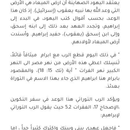
يعتقد اليهود الصهاينة أن ارض الميعاد هي الأرض
التي وعد الله بها نبيه يعقوب (إسرائيل). إذ كان هذا
الوعد، بحسب أقوال كتب اليهود، في البدء إلى
إبراهيم، وتجدد العهد بعد ذلك إلى ابنه إسحق،
وإلى ابن إسحق (يعقوب)، حفيد إبراهيم. وأسندت
أرض الميعاد لأولادهم.
" في ذلك اليوم قطع الرب مع ابرام ميثاقاً قائلاً،
لَنسِلك اعطي هذه الأرض من نهر مصر الى النهر
الكبير نهر الفرات " آية (تك 15: 18)، والمقصود
بابرام هنا ابراهيم الذي جاء بهذا الاسم في التوراة
بعدئذ.
ويؤكد الرب التوراتي هذا الوعد في سفر التكوين
،الإصحاح 17، الفقرات 2ـ5 حيث يقول الرب التوراتي
لإبراهيم:
" فاجعل عهدي بيني وبينك واكثرك كثيراً جداً ، اما