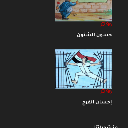
حسون الشنون
إحسان الفرج