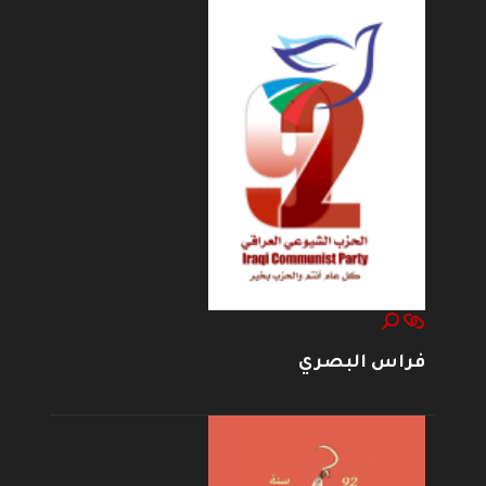
فراس البصري