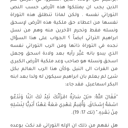
الذين يجب ان يمتلكوا هذه الأرض حسب النص
التوراتي نفسه . ولكن لماذا تنطلق هذه التوراة
نفسها من اعطاء حق ملكية هذه الأرض لإسحق
ونسله فقط وتحرم الآخرين منه وهم من نسل
ابراهيم التراثي ايضاً ؟ الجواب على هذا السؤال
نجده في التوراة ذاتها ومن الرب التوراتي نفسه
الذي يبدو بانه غيَّر رأيه بعد ولادة اسحق وجعل
اسحق ونسله هو صاحب وعد ملكية الأرض الكبرى
من الفرات الى النيل ،وكأن هذا الرب العالم بكل
شيئ لم يعلم بان ابراهيم سيكون له ولدا بعد ابنه
البكر اسماعيل. فقد جاء:
"فَقَالَ اللهُ: «بَلْ سَارَةُ امْرَأَتُكَ تَلِدُ لَكَ ابْنًا وَتَدْعُو
اسْمَهُ إِسْحَاقَ. وَأُقِيمُ عَهْدِي مَعَهُ عَهْدًا أَبَدِيًّا لِنَسْلِهِ
مِنْ بَعْدِهِ." (تك 17: 19).
هل نفهم من ذلك ان الإله التوراتي قد نكث بوعده