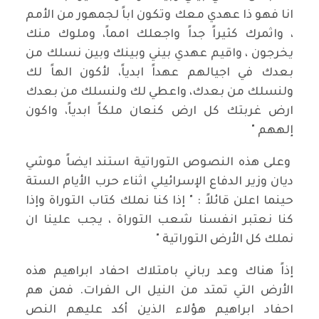
انا فهو ذا عهدي معك وتكون اباً لجمهور من الأمم
، واثمرك كثيراً جداً واجعلك امماً، وملوك منك
يخرجون ، واقيم عهدي بيني وبينك وبين نسلك من
بعدك في اجيالهم عهداً ابدياً، لأكون الهاً لك
ولنسلك من بعدك، واعطي لك ولنسلك من بعدك
ارض غربتك كل ارض كنعان ملكاً ابدياً، واكون
إلههم "
وعلى هذه النصوص التوراتية استند ايضاً موشي
ديان وزير الدفاع الإسرائيلي اثناء حرب الأيام الستة
حينما اعلن قائلاً : " إذا كنا نملك كتاب التوراة وإذا
كنا نعتبر انفسنا شعب التوراة ، يجب علينا ان
نملك كل الأرض التوراتية "
إذاً هناك وعد رباني بامتلاك احفاد ابراهيم هذه
الأرض التي تمتد من النيل الى الفرات. فمن هم
احفاد ابراهيم هؤلاء الذين أكد عليهم النص