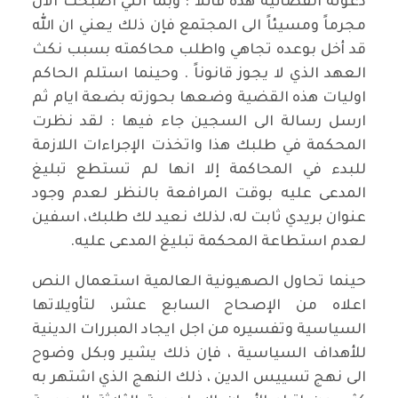
دعوته القضائية هذه قائلاً : وبما انني اصبحت الآن
مجرماً ومسيئاً الى المجتمع فإن ذلك يعني ان الله
قد أخل بوعده تجاهي واطلب محاكمته بسبب نكث
العهد الذي لا يجوز قانوناً . وحينما استلم الحاكم
اوليات هذه القضية وضعها بحوزته بضعة ايام ثم
ارسل رسالة الى السجين جاء فيها : لقد نظرت
المحكمة في طلبك هذا واتخذت الإجراءات اللازمة
للبدء في المحاكمة إلا انها لم تستطع تبليغ
المدعى عليه بوقت المرافعة بالنظر لعدم وجود
عنوان بريدي ثابت له، لذلك نعيد لك طلبك، اسفين
لعدم استطاعة المحكمة تبليغ المدعى عليه.
حينما تحاول الصهيونية العالمية استعمال النص
اعلاه من الإصحاح السابع عشر، لتأويلاتها
السياسية وتفسيره من اجل ايجاد المبررات الدينية
للأهداف السياسية ، فإن ذلك يشير وبكل وضوح
الى نهج تسييس الدين ، ذلك النهج الذي اشتهر به