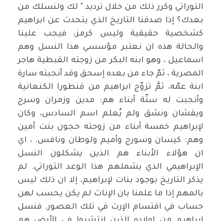
التوراتي وكرر ذلك من خلال ترديد " لك ولنسلك من
بعدك؟ إذا صدقنا التاريخ الذي يتحدث عن ابراهيم
كشخصية حقيقية وليس كرمز، فيجب علينا
والحالة هذه ان نعتبر مؤسسي هذا النسل وهم
اسماعيل ، وهو ابنه البكر من زوجته القبطية هاجر
المصرية ، ثمّ جاء من بعده إسحق وقد أنجبته سارة
ابنة عمّه، ثمَّ تزوّج ابراهيم من قنطورا الكنعانية
وأنجبت له ستّة أبناء هم: مدين وزمران وسرج
ويقشان ونشق ولم يُعلم اسم السادس، وكان
لإبراهيم خمسة أبناء من زوجته حجون بنت أمين
وهم: كيسان وسورج وأميم ولوطان ونافس. ، اي
ان هؤلاء الأبناء هم الذين يشكلون النسل
الإبراهيمي الذي يشملهم هذا الوعد التوراتي. لم
يذكر التاريخ بوجود بنات لإبراهيم، إلا ان ذلك ليس
بالمهم إذا ما علمنا بان الإناث لم يكن يحسب لهن
حساب في اقتسام الإرث في تلك العصور. فنسل
ابراهيم من اولاده الذين انتشروا في الأرض هم