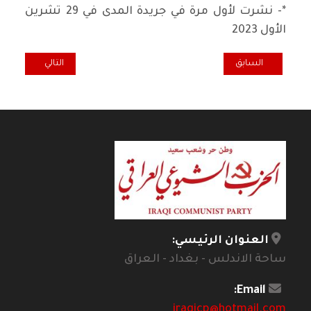
*- نشرت لأول مرة في جريدة المدى في 29 تشرين
الأول 2023
المقال السابق: غزة.. قلعة الصمود والكرامة
المقال التالي: ال
السابق
التالي
العنوان الرئيسي:
ساحة الاندلس - بغداد - العراق
Email:
iraqicp@hotmail.com