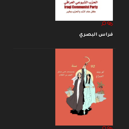
فراس البصري