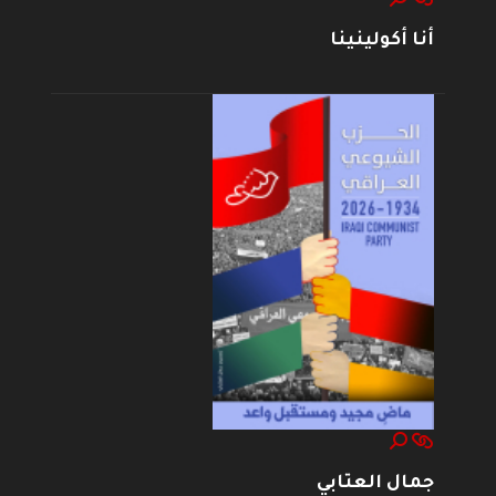
أنا أكولينينا
جمال العتابي