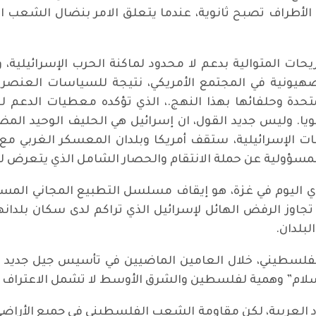
ه الأطراف تصبح ثانوية، عندما يتعلق الامر بنضال الشعب
ريحات المتوالية بدعم لا محدود لماكنة الحرب الإسرائيلي
صهيونية في المجتمع الأمريكي، نتيجة للسياسات العنصري
ة وحلفائها بهذا النهج.، الذي تؤكده معطيات الدعم لجي
ى قرابة 3.6 مليار دولار سنويا. وليس جديد القول، ان إسرائيل هي الحليف 
 الإسرائيلية، ستقف أمريكا وبلدان المعسكر الغربي مع 
 المسؤولية عن حملة الانتقام والحصار الشامل الذي يتعرض 
ري اليوم في غزة، هو إيقاف مسلسل التطبيع المجاني المستم
اوز الرفض الهائل لإسرائيل الذي تراكم لدى سكان بلدانهم
بلدان.
الفلسطيني، خلال العامين الماضيين في تأسيس جيل جديد 
ام” وهمية لفلسطين والشرق الأوسط لا تشمل الاعتراف ا
بلاد العربية، لكن مقاومة الشعب الفلسطيني في جميع الأرا