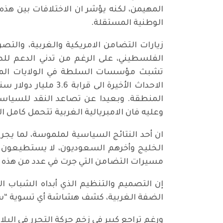
المهيمن، لكنه يؤشر ان الاختلافات بين هذ
الوطنية المستقلة.
زيارات التضامن الامريكية والغربية، والتص
الفلسطيني، على الرغم من تدني الدعم لل
تشبث مؤسسات السلطة في الولايات المتحد
الاحداث الأخيرة ال
المنطقة. وبعيدا عن تصاعد النقد للسياسات
وعليه فان الامبريالية الغربية تتحمل كامل
ان أحد النتائج السياسية لملموسة، لما يج
الخليج وأخرهم السعوديون، لا يستطيعون تج
مسيرات التضامن التي جرت في عدد من هذه ال
إن التصميم والتنظيم الذي أبداه الشباب 
الضفة الغربية، كشف هشاشة أي تسوية “سل
ورغم تراجع كبير في زخم حركة التحرر في ال