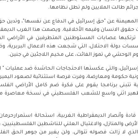
ائم طالت الملايين ولم تطل نظامها.
هيمنة عن "حق إسرائيل في الدفاع عن نفسها"، وتدين حق
قوق الانسان وقيمه الأخلاقية. ويصمت هذا الغرب الديمقرا
تي ترتكبها عصابات المستوطنين المتطرفين في الأراضي ا
 دولة الاحتلال، التي شجعت هذه الاعمال البربرية، وضم
وم الوحشي في تموز الفائت، على مخيم اللاجئين في جنين.
إسرائيل، والتي عكستها الاحتجاجات الحاشدة ضد عمليات " ا
ة حكومة ومعارضة، وفرت فرصة استثنائية لصعود اليمين 
طهير اثني واسع للشعب الفلسطيني في نسخة معاصرة من 
 قادة وأنصار الديمقراطية الغربية، استحالة استمرارحر
الأرض والمنازل، والاغتيال العلني للناشطين الفلسطينيين
الذي لا زالت فصوله تتوالى. ولن يغير من جوهر الحق ال