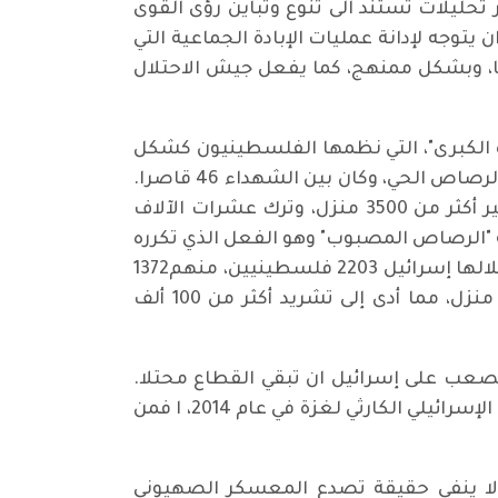
تحليلات تستند الى تنوع وتباين رؤى القوى
وجه لإدانة عمليات الإبادة الجماعية التي
ا، وبشكل ممنهج، كما يفعل جيش الاحتلال
دة الكبرى"، التي نظمها الفلسطينيون كشكل
من اشكال المقاومة السلمية في عام 2018. كان الرد الإسرائيلي قتل المئات من المتظاهرين السلميين بالرصاص الحي، وكان بين الشهداء 46 قاصرا.
أضف الى ذلك عمليات القتل التي طالت 1391 فلسطينيا، بينهم 318 قاصرا في عامي 2008 و2009،، وتدمير أكثر من 3500 منزل، وترك عشرات الآلاف
 "الرصاص المصبوب" وهو الفعل الذي تكرره
إسرائيل اليوم.، ولكن بمديات اوسع. وكذلك التذكير بـ “عملية الجرف الصامد” في عام 2014، والتي قتلت خلالها إسرائيل 2203 فلسطينيين، منهم1372
لم يشاركوا في المواجهات، بما في ذلك 528 قاصرا، ودمرت أو ألحقت أضرارا جسيمة بأكثر من 18 ألف منزل، مما أدى إلى تشريد أكثر من 100 ألف
لصعب على إسرائيل ان تبقي القطاع محتلا.
وهذا ما دفع ارييل شارون باتخاذ قرار الانسحاب وتنفيذه لاحقا في عام م 2005، وتأكد ذلك ثانية بعد الغزو الإسرائيلي الكارثي لغزة في عام 2014، ا فمن
 لا ينفي حقيقة تصدع المعسكر الصهيوني