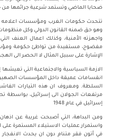
ضحايا الماضي وتستمد شرعية جرائمها من جر
تتحدث حكومات الغرب ومؤسسات اعلامه الم
وهو حق ضمنه القانون الدولي وكل منظومات ح
واجهزته الأمنية، وكذلك اعمال العنف ال
مفضوح، مستفيدة من تواطئ حكومة ومؤسسات
الإشارة على سبيل المثال لا الحصر الى الهج
الازمة السياسية والاجتماعية التي تعيشها 
انقسامات عميقة داخل المؤسسات الصهيوني
مرتفعات الجولان الى إسرائيل، بواسطة ت
إسرائيل في عام 1948
ومن البداهة، التي أصبحت غريبة عن اذهان
واستمرار عمليات الاستيلاء المستمرة على 
في أتون فقر متنام دون ان يحدث الانفجار 