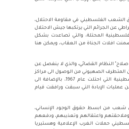
 الشعب الفلسطيني في مقاومة الاحتلال،
طي عن الجرائم التي يرتكبها جيش الاحتلال
لفلسطينية المحتلة، والتي تصاعدت بشكل
نت افلات الجناة من العقاب، ويمكن هنا
صلاح" النظام القضائي، والذي لا ينفصل عن
المتطرف الصهيوني من الوصول الى مراكز
السلطة. ومعروف ان هذه التيارات الفاشية تتبنى برنامجا يقوم على فكرة ضم كامل الأراضي الفلسطينية التي احتلت عام 1967، بالإضافة الى
عمليات الإبادة التي سبقت ورافقت قيام
مان شعب من ابسط حقوق الوجود الإنساني،
، وملاحقتهم واعتقالهم وتعذيبهم، ودفعهم
فلسطيني حملات الغرب الإعلامية وهستيريا