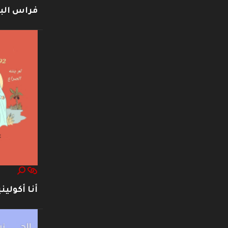
فراس ال
أنا أكوليني