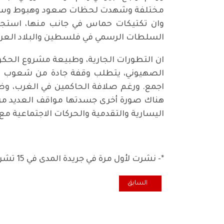
مختلفة وشهدت لحظات صعود وهبوط وسجلت مح
وان تكتيكات حماس في جانب منها، استجاب
السلطات الرسمي في فلسطين والبلاد العربي
ان التطورات الجارية، وطبيعة مشروع الحكو
الصهيوني، يتطلب وقفة جادة من شعوب البلد
اجمع. ورغم صلافة الحاكمين في الغرب، و
هناك صورة أخرى جسدتها مواقف العديد من ال
اليسارية والتقدمية والحركات الاجتماعية م
*- نشرت لأول مرة في جريدة المدى في 15 تشرين الأول 2023
المقال السابق: الهولوكست الفلسطيني
السابق