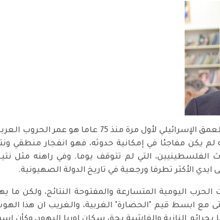
كان الهجوم الذي نفذ في 7 تشرين الأول في العمق الإسرائي
ه لم يكن مفاجئا في إمكانية حدوثه، فهو انفجار منطقي ون
الفلسطينيين، التي لم تتوقف يوما. وفي راهنه مثل نتيج
 ايدي الأكثر تطرفا ورجعية في تاريخ الدولة الصهيونية.
حرب اليومية المتسارعة والمفتوحة النتائج، ولكن ما يه
تى مع ابسط قيم "الحضارة" الغربية، والغريب ان هذا اله
 بجرائم النازية والفاشية بحق سكان اوربا اليهود، وكأن إسر