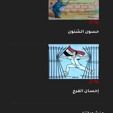
حسون الشنون
إحسان الفرج