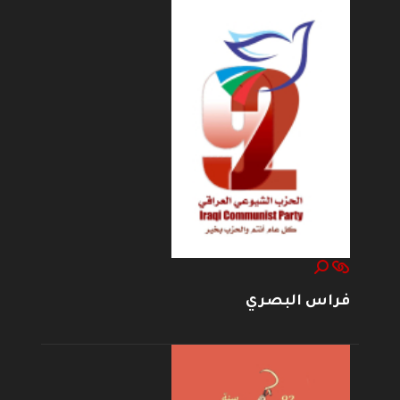
فراس البصري