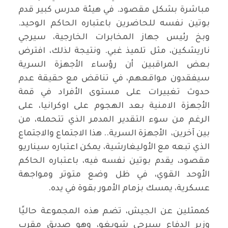
مباشرة بشكل مقصود. في هيئة مدرس كبير قدم
بوتين نفسه للحاضرين باعتباره الحاكم الوحيد.
وبخ رئيس جهاز المخابرات الخارجية، سيرجي
ناريشكين، مثل تلميذ غبي. ونتيجة لذلك، افترض
بعض المراقبين أن رؤساء الأجهزة السرية
سيفقدون مواقعهم، في تناقض مع حقيقة عدم
حدوث تغييرات على مستوى الأفراد في قمة
الأجهزة الامنية بعد الهجوم على اوكرانيا، على
الرغم من سوء التقدير المدمر الذي تتحمله، من
بين آخرين، الأجهزة السرية.. هذا الاجتماع والاجتماع
الذي تبعه مع الأوليغارشية، يمكن اعتباره سيناريو
مقصود، يقدم بوتين نفسه فيه، باعتباره الحاكم
الأوحد القوي، في ظل وضع متوتر ومواجهة
عسكرية، يمسك بزمام الأمور بقوة في يده.
كممثلين عن الجيش، تضم هذه المجموعة حاليًا
وزير الدفاع سيرجي شويغو، وهو صديق مقرب