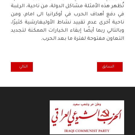
تُظهر هذه الأمثلة مشاكل الدولة، من ناحية، الرغبة
في دفع أهداف الحرب في أوكرانيا الى امام، ومن
ناحية أخرى عدم تقييد نشاط الأوليغارشية كثيرًا،
وبالتالي ربما أيضًا إبقاء الخيارات الممكنة لتجديد
التعاون مفتوحة لفترة ما بعد الحرب.
المقال التالي: جم
المقال السابق: قراءة في الفكر الاقتصادي للدكتور سمير أمين ومنجزه "ما 
السابق
التالي