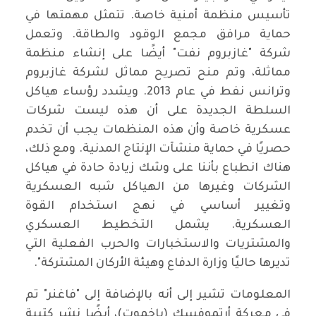
تأسيس منظمة أمنية خاصة. تتمثل مهمتها في
حماية مرافق مجمع الوقود والطاقة. وتعمل
شركة "غازبروم نفت" أيضًا على إنشاء منظمة
مماثلة، وتم منح تصريح مماثل لشركة غازبروم
وترانس نفط في عام 2013. ويشدد رؤساء هياكل
السلطة الجديدة على أن هذه ليست شركات
عسكرية خاصة وأن هذه المنظمات يجب أن تخدم
حصريًا في حماية منشآت الإنتاج المدنية. ومع ذلك،
هناك انطباع بأننا على وشك زيادة حادة في هياكل
الشركات وغيرها من الهياكل شبه العسكرية
وتغيير أساسي في نهج استخدام القوة
العسكرية. يشمل التخطيط العسكري
والمشتريات والاستخبارات والحرب الفعلية التي
تديرها حاليًا وزارة الدفاع وهيئة الأركان المشتركة".
المعلومات تشير إلى أنه بالإضافة إلى "فاغنر" تم
في معركة أرتموفسك (باخموت)، أيضًا نشر كتيبة