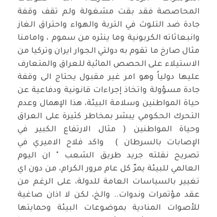
المحاصصة فقد بقت مشغولة ولم تقف وقفة
جادة ضد التلوث في التربة والهواء واحتراق الغاز
وانبعاثاته الكربونية وما ينثره من سموم ، وامامنا
مثال صارخ ما تقوم به دولتي الجوار ايران وتركيا من
الاستيلاء على الحصص المائية للعراق والمتعارف
عليها دولياً وهو امر غير مقبول يحتاج الى وقفة
جادة مسؤولة واتخاذ إجراءات قانونية ودفاعية عن
حياة المواطنين وسلامة البيئة، هذا الإهمال وعدم
التحرك الحكومي يبشر بمخاطر كثيرة على العراق
وحياة المواطنين ( مثال الارتفاع الكبير في
الإصابات بالسرطان ) واكد فلاح الاميري في
تصريح نقلته جريد طريق الشعب " ان اليوم
العالمي للبيئة يمرّ كل عام مرور الكرام، من دون اي
تغيير بالسياسات العامة للدولة، على الرغم من
عقد مؤتمرات وندوات.. والخ، لكن لا اذان صاغية
للأصوات المنادية بموضوعات البيئة وحمايتها