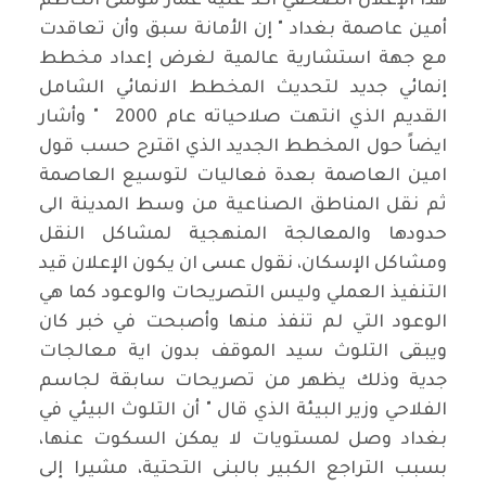
هذا الإعلان الصحفي اكد عليه عمار موسى الكاظم
أمين عاصمة بغداد " إن الأمانة سبق وأن تعاقدت
مع جهة استشارية عالمية لغرض إعداد مخطط
إنمائي جديد لتحديث المخطط الانمائي الشامل
القديم الذي انتهت صلاحياته عام 2000 " وأشار
ايضاً حول المخطط الجديد الذي اقترح حسب قول
امين العاصمة بعدة فعاليات لتوسيع العاصمة
ثم نقل المناطق الصناعية من وسط المدينة الى
حدودها والمعالجة المنهجية لمشاكل النقل
ومشاكل الإسكان، نقول عسى ان يكون الإعلان قيد
التنفيذ العملي وليس التصريحات والوعود كما هي
الوعود التي لم تنفذ منها وأصبحت في خبر كان
ويبقى التلوث سيد الموقف بدون اية معالجات
جدية وذلك يظهر من تصريحات سابقة لجاسم
الفلاحي وزير البيئة الذي قال " أن التلوث البيئي في
بغداد وصل لمستويات لا يمكن السكوت عنها،
بسبب التراجع الكبير بالبنى التحتية، مشيرا إلى