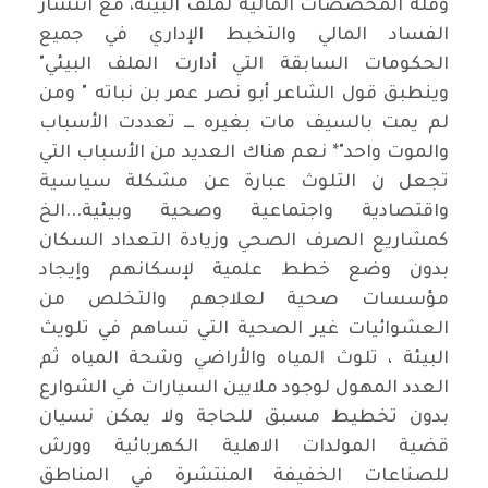
وقلة المخصصات المالية لملف البيئة، مع انتشار
الفساد المالي والتخبط الإداري في جميع
الحكومات السابقة التي أدارت الملف البيئي"
وينطبق قول الشاعر أبو نصر عمر بن نباته " ومن
لم يمت بالسيف مات بغيره ـــ تعددت الأسباب
والموت واحد"* نعم هناك العديد من الأسباب التي
تجعل ن التلوث عبارة عن مشكلة سياسية
واقتصادية واجتماعية وصحية وبيئية...الخ
كمشاريع الصرف الصحي وزيادة التعداد السكان
بدون وضع خطط علمية لإسكانهم وإيجاد
مؤسسات صحية لعلاجهم والتخلص من
العشوائيات غير الصحية التي تساهم في تلويث
البيئة ، تلوث المياه والأراضي وشحة المياه ثم
العدد المهول لوجود ملايين السيارات في الشوارع
بدون تخطيط مسبق للحاجة ولا يمكن نسيان
قضية المولدات الاهلية الكهربائية وورش
للصناعات الخفيفة المنتشرة في المناطق