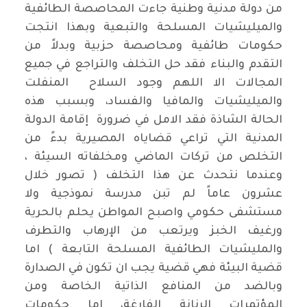
من دولة مدنية وطنية جاءت المحاصصة الطائفية
والميليشيات المسلحة والتبعية وبهذا انتجت
حكومات طائفية ومحاصصة حزبية وبدلاً من
التقدم والبناء فقد حل التخلف والتراجع في جميع
المجالات الا اللهم وجود السلاح المنفلت
والميليشيات والمافيا والفساد، وبسبب هذه
الحالة الشاذة فقد الامل في ضرورة إقامة الدولة
المدنية التي تراعي قضاياه المصيرية بدءً من
التخلص من تركات الماضي ومخلفاته السيئة ،
وعندما نتحدث عن هذا التخلف ( تصور خلال
عشرون عاماً لم تبن مدرسة نموذجية ولا
مستشفى حكومي واصبح المواطن يحلم بالحرية
ورغيف الخبز ويرتعب من الإرهاب والتطرف
والمليشيات الطائفية المسلحة التابعة ) اما
قضية البيئة فهي قضية يجب ان تكون في الصدارة
وبالضد من المنافع الذاتية الخاصة ومن
المؤتمرات الرنانة الفارغة، اما حكومات