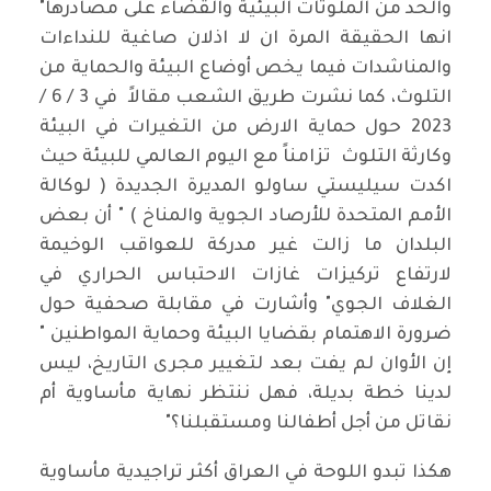
والحد من الملوثات البيئية والقضاء على مصادرها"
انها الحقيقة المرة ان لا اذلان صاغية للنداءات
والمناشدات فيما يخص أوضاع البيئة والحماية من
التلوث، كما نشرت طريق الشعب مقالاً في 3 / 6 /
2023 حول حماية الارض من التغيرات في البيئة
وكارثة التلوث تزامناً مع اليوم العالمي للبيئة حيث
اكدت سيليستي ساولو المديرة الجديدة ( لوكالة
الأمم المتحدة للأرصاد الجوية والمناخ ) " أن بعض
البلدان ما زالت غير مدركة للعواقب الوخيمة
لارتفاع تركيزات غازات الاحتباس الحراري في
الغلاف الجوي" وأشارت في مقابلة صحفية حول
ضرورة الاهتمام بقضايا البيئة وحماية المواطنين "
إن الأوان لم يفت بعد لتغيير مجرى التاريخ، ليس
لدينا خطة بديلة، فهل ننتظر نهاية مأساوية أم
نقاتل من أجل أطفالنا ومستقبلنا؟"
هكذا تبدو اللوحة في العراق أكثر تراجيدية مأساوية