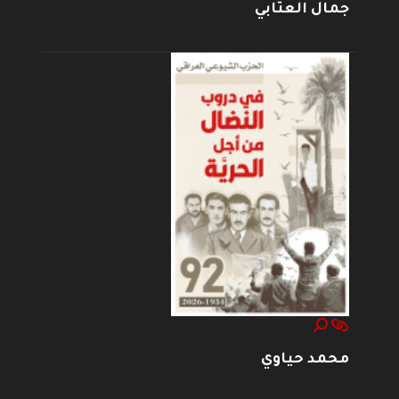
جمال العتابي
محمد حياوي