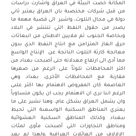
المكانة خصت البيئة في العراق واشارت دراسات
من قبل شركات مختصىة بان العراق يعتبر ثاني
دولة في مجال التلوث، واشير الى قضية مهمة ما
يصدر من حقول النفط التي تنتشر في البلاد
وبخاصة الجنوب ثم ملايين الاطنان من انبعاثات
حرق الغاز المتزامن مع انتاج النفط الذي بدون
معالجة كارثة التلوث الناتجة عن الإنتاج الواسع
مما أدى الى ارتفاع معدلاته حتى أصبحت بغداد من
اكثر المحافظات تلوثاً على الرغم من صغرها
مقارنة مع المحافظات الأخرى، بغداد وهي
العاصمة كان المفروض الاهتمام بها اكثر علىى
الرغم اننا نرى ان الاهتمام يجب ان يكون متساوياً
وان يشمل العراق بشكل عام، وهنا نشير على ما
يعتري المناطق السكنية الواسعىة التي تحيط
ببغداد وكذلك المناطق السكنية العشوائية
ومناطق التجاوزات التي أصبحت مأوى لمئات
الالالاف من العائلات العراقية ،ولهذا لم يعد