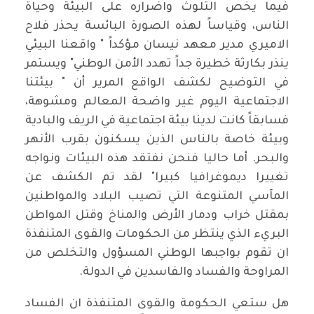
فيما يخص التلوث واضراره على البيئة وحياة
الناس، وقياساً لهذه الصورة البائسة يحذر فلاح
الاميري مدير معهد نيسان مؤكداً " واقعنا البيئي
ينذر بكارثة خطيرة جداً تهدد الأمن الوطني" ويستمر
في التوضيح لكشف الواقع المرير أن " بيئتنا
الاجتماعية اليوم غير واضحة المعالم ومشوهة،
فسابقاً كانت لدينا بيئة اجتماعية في الريف والبادية
وبيئة خاصة بالناس الذين يسكنون بقرب الأنهر
والبحر. أما حاليا فنحن نفتقد هذه البيئات ونواجه
تغييرا ديموغرافيا كبيرا" لقد تم الكشف عن
المآسي المتنوعة التي تصيب البلاد والمواطنين
بمقتل خراب ودمار الأرض والمناخ وقتل المواطن
البريء الذي ينتظر من الحكومات والقوى المتنفذة
ان تقوم بواجبها الوطني المسؤول والتخلص من
المراوحة والفساد والفاسدين في الدولة.
هل ستعي الحكومة والقوى المتنفذة ان الفساد