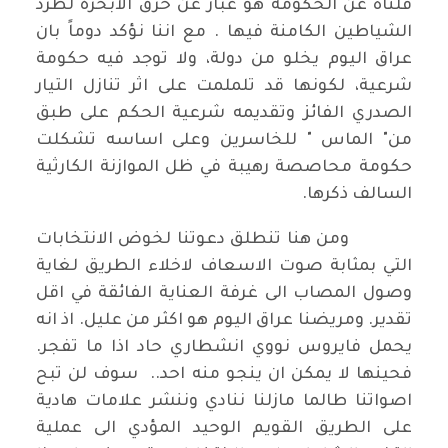
قلناه عن الحكومة هو عبار عن حرق الابخرة لطرد
الشياطين الكامنة فيها . مع اننا نؤكد دوماً بان
عراق اليوم يخلو من دولة، ولا توجد فيه حكومة
شرعية، لكونها قد تلملمت على اثر تنازل التيار
الصدري الفائز وتقديمه شرعية الحكم على طبق
من" الماس " للخاسرين وعلى اساسه تشكلت
حكومة محاصصة رهيبة في ظل الموازنة الكارثية
السالف ذكرها.
ومن هنا تنطلق دعوتنا لخوض الانتخابات
التي بمثابة صوت الاسعاف لاخلاء الطريق لغاية
وصول المصاب الى غرفة العناية الفائقة في اقل
تقدير. ومريضنا عراق اليوم هو اكثر من عليل. اذ انه
يحمل فايروس نووي انشطاري حاد اذا ما تفجر.
فحينها لا يمكن ان ينجو منه احد.. سوف لن تبح
اصواتنا طالما مازلنا ننادي وننشر علامات هادية
على الطريق القويم الوحيد المؤدي الى عملية