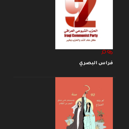
فراس البصري