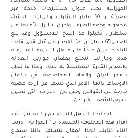
العناوين، وما يقرب من " 8 .2" بالمئة مليارمن
الميزانية تحت عنوان مستلزمات خدمة غير
معرفة، و 50 مليار للمزارات والزيارات الدينية،
مجهولة وجهة الصرف. واخرى لا انزل الله بها من
سلطان.. تخيلوا هذا البذخ اللامسؤول وقد بلغ
العجز 65 مليار. ان هذا الاهدار من قبل قوى قادت
البلد عشرين عاماً على منوال السرقة المشرعنة
هذه، ومازالت تتمتع بفقدان موازين العدالة
وانعدام القدرة السياسية بلا حدود. وهذا ما تجلى
بتفجر ادران والغام المحاصصة في برلمان
الاوساط ذاتها. الامر الذي كشف عن ارادة عصبة
خارجة عن القوانين وحتى عن الاعراف، التي تصون
حقوق الشعب والوطن.
لقد اطال الجهل الاقتصادي والسياسي عمر
اقرار هذه المخلوقة المسماة بـ " الموازنة " وربما
اثناء كتابتنا لهذا المقال تتشنف أذاننا بسماع