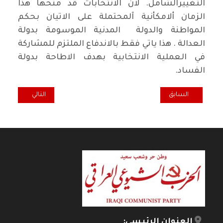
التغييرالشامل. لان الانتخابات قد منحها هذا
الزمان ألامكأنية آلمحتملة على الاتيان بحكم
المواطنة والدولة المدنية الموسومة بدولة
العدالة . هذا ياتي فقط بالاندفاع الملتزم للمشاركة
في العملية الانتخابية بهدف الاطاحة بدولة
الفساد.
المقال السابق: متى يتحرر السياسيون من الوصاية
المقال التالي: أيف
السابق
التالي
العنوان الرئيسي: