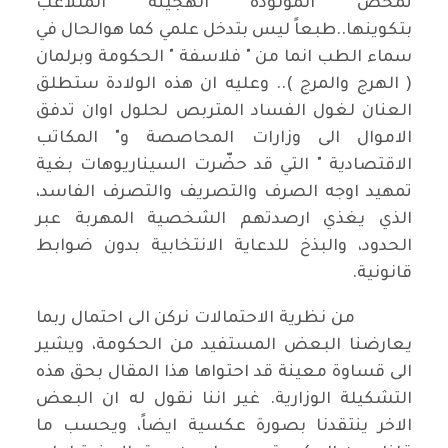
تمخض المولودة الهجينة المتلاعب
بتكوينها..طبعاً ليس بتدخل علمي كما هوالحال في
سماء الطب انما من " فلاسفة " الحكومة وبرلمان
( الهرج والمرج ).. وعليه ان هذه الولادة ستطلق
العنان لغول الفساد المتربص لحلول اوان تدفق
الاموال الى وزارات المحاصصة و" المكاتب
الاقتصادية " التي قد حضّرت السيناريوهات بغية
تمهيد اوجه الصرف والتصريف والتصرف الفاسد،
الذي يغذي ارصدتهم الشخصية المهربة عبر
الحدود، والبذخ للدعاية الانتخابية بدون ضوابط
قانونية.
من نظرية الاحتمالات نركن الى احتمال ربما
يعارضنا البعض المستفيد من الحكومة، ويشير
الى قساوة معينة قد احتواها هذا المقال بحق هذه
التشكيلة الوزارية. غير اننا نقول له ان البعض
الاخر ينتقدنا بصورة عكسية ايضاً، ويحسب ما