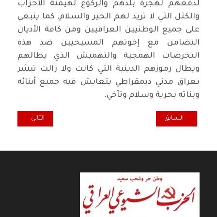
لدفعهم لهجرة بلدهم والركوع لهيمنة الأحزاب
والكتل التي لا تريد لهم الخير والسلام, كما ينبغي
على جميع الوطنيين العراقيين ومن كافة الأديان
التضامن مع إخوتهم المسيحيين ضد هذه
التخرصات الهمجية والتهميش الذي يطالهم
ويطال رموزهم الدينية التي كانت ولا زالت تبشر
بعراق مدني ديمقراطي يتعايش فيه جميع أبنائه
وبناته بحرية وسلام وتآخي.
المقال السابق: الأحزاب وقانون الغاب
المقال التالي: قوى
السابق
التالي