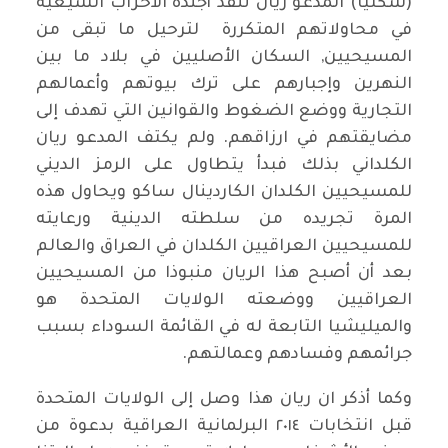
(شكليا) المدعو ريان تنفذ أجندة الأحزاب الشيعية
في محاولاتهم المتكررة لترحيل ما تبقى من
المسيحيين, السكان الأصليين في بلاد ما بين
النهرين وإجبارهم على ترك بيوتهم وأعمالهم
التجارية ووضع الضغوط والقوانين التي تهدف إلى
مضايقتهم في ارزاقهم. ولم يكتف المدعو ريان
الكلداني بذلك فبدأ يتطاول على الرمز الديني
للمسيحيين الكلدان الكاردينال ساكو ويحاول هذه
المرة تجريده من سلطته الدينية ورعايته
للمسيحيين العراقيين الكلدان في العراق والعالم
بعد أن أصبح هذا الريان منبوذا من المسيحيين
العراقيين ووضعته الولايات المتحدة هو
والميليشيا التابعة له في القائمة السوداء بسبب
جرائمهم وفسادهم وعمالتهم.
وكما أذكر ان ريان هذا وصل إلى الولايات المتحدة
قبل انتخابات ٢٠١٤ البرلمانية العراقية بدعوة من