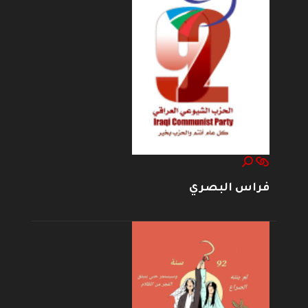
فراس البصري