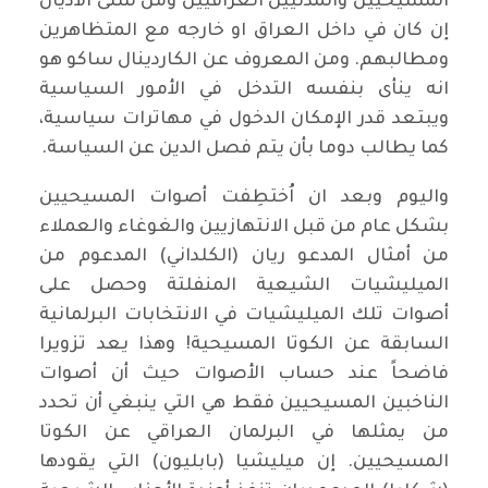
المسيحيين والمدنيين العراقيين ومن شتى الأديان
إن كان في داخل العراق او خارجه مع المتظاهرين
ومطالبهم. ومن المعروف عن الكاردينال ساكو هو
انه ينأى بنفسه التدخل في الأمور السياسية
ويبتعد قدر الإمكان الدخول في مهاترات سياسية،
كما يطالب دوما بأن يتم فصل الدين عن السياسة.
واليوم وبعد ان اُختطِفت أصوات المسيحيين
بشكل عام من قبل الانتهازيين والغوغاء والعملاء
من أمثال المدعو ريان (الكلداني) المدعوم من
الميليشيات الشيعية المنفلتة وحصل على
أصوات تلك الميليشيات في الانتخابات البرلمانية
السابقة عن الكوتا المسيحية! وهذا يعد تزويرا
فاضحاً عند حساب الأصوات حيث أن أصوات
الناخبين المسيحيين فقط هي التي ينبغي أن تحدد
من يمثلها في البرلمان العراقي عن الكوتا
المسيحيين. إن ميليشيا (بابليون) التي يقودها