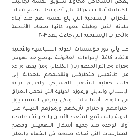
بعض الأشخاص محاولا تسويق نفسه لجاليتنا
الكلدانية أملا بحصوله على أصواتها ليصبح مخلبا
للأحزاب الإسلامية التي باع نفسه لهم ضد أبناء
جلدته الذين وطيلة عقود كانوا ضحايا الأنظمة
والأحزاب الإسلامية التي جاءت بعد ٢٠٠٣.
هنا يأتي دور مؤسسات الدولة السياسية والأمنية
لاتخاذ كافة الإجراءات القانونية لوضع حد لهوس
وهراء وجرائم المدعو ريان الكلداني ومن يقف وراءه
من طائفيين متطرفين وتقديمهم للعدالة، إلى
جانب حماية الشعب المسيحي واحترام تراثه
الإنساني والديني ورموزه الدينية التي تحمل العراق
في قلوبها أينما حلت. ولكي يفرض المسيحيون
احترامهم واحترام تأريخهم ورموزهم الدينية على
الدولة والمجتمع المتعدد الأديان والطوائف عليهم
أولا الوحدة ضد جميع أشكال التهميش وفضح
الممارسات التي تحاك ضدهم في الخفاء والعلن